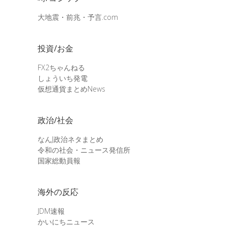
大地震・前兆・予言.com
投資/お金
FX2ちゃんねる
しょういち発電
仮想通貨まとめNews
政治/社会
なんJ政治ネタまとめ
令和の社会・ニュース発信所
国家総動員報
海外の反応
JDM速報
かいにちニュース