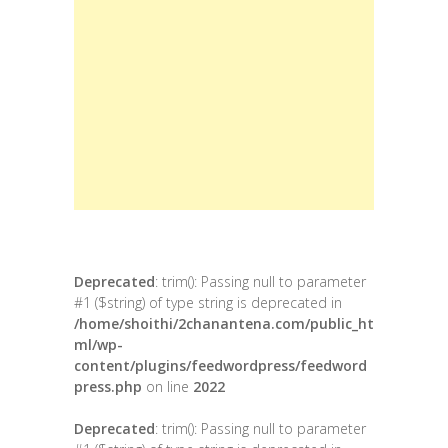
Deprecated
: trim(): Passing null to parameter
#1 ($string) of type string is deprecated in
/home/shoithi/2chanantena.com/public_ht
ml/wp-
content/plugins/feedwordpress/feedword
press.php
on line
2022
Deprecated
: trim(): Passing null to parameter