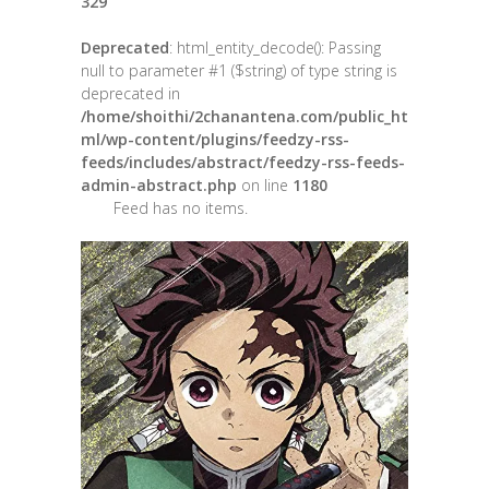
329
Deprecated
: html_entity_decode(): Passing
null to parameter #1 ($string) of type string is
deprecated in
/home/shoithi/2chanantena.com/public_ht
ml/wp-content/plugins/feedzy-rss-
feeds/includes/abstract/feedzy-rss-feeds-
admin-abstract.php
on line
1180
Feed has no items.