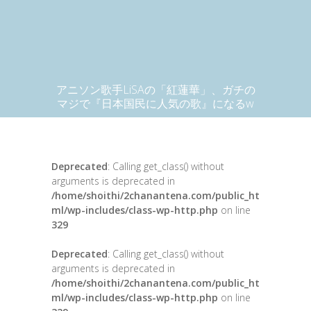
アニソン歌手LiSAの「紅蓮華」、ガチの
マジで『日本国民に人気の歌』になるw
Deprecated
: Calling get_class() without
arguments is deprecated in
/home/shoithi/2chanantena.com/public_ht
ml/wp-includes/class-wp-http.php
on line
329
Deprecated
: Calling get_class() without
arguments is deprecated in
/home/shoithi/2chanantena.com/public_ht
ml/wp-includes/class-wp-http.php
on line