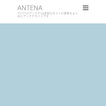
ANTENA
ANTENA(アンテナ)は多彩なサイトの更新をまと
めたアンテナサイトです。