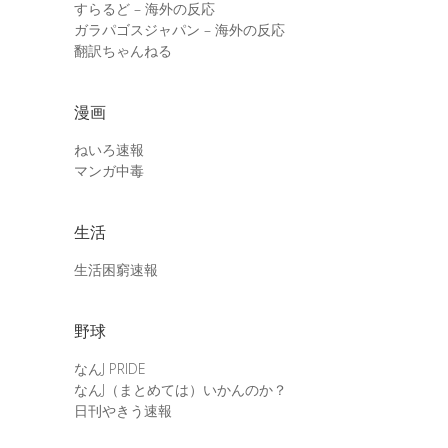
すらるど – 海外の反応
ガラパゴスジャパン – 海外の反応
翻訳ちゃんねる
漫画
ねいろ速報
マンガ中毒
生活
生活困窮速報
野球
なんJ PRIDE
なんJ（まとめては）いかんのか？
日刊やきう速報