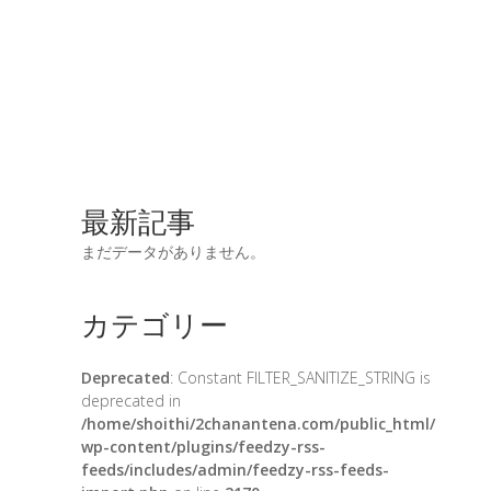
最新記事
まだデータがありません。
カテゴリー
Deprecated
: Constant FILTER_SANITIZE_STRING is
deprecated in
/home/shoithi/2chanantena.com/public_html/
wp-content/plugins/feedzy-rss-
feeds/includes/admin/feedzy-rss-feeds-