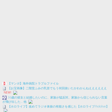
【マンガ】海外病院トラブルファイル
【お宝画像】二階堂ふみの乳首でもう何回抜いたかわかんねええええええ
NEW!
36歳の彼女と結婚したいのに、家族が猛反対。家族から信じられない言葉
が飛び出した… 他
【ホロライブ】改めてラジオ体操の有能さを感じた【ホロライブ/hololive】