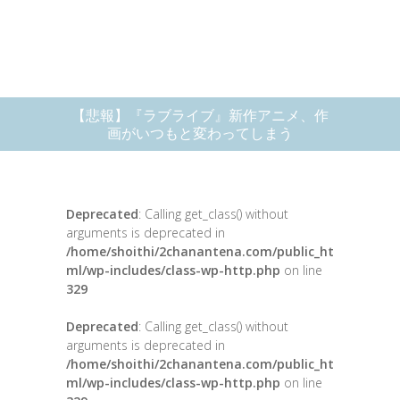
【悲報】『ラブライブ』新作アニメ、作
画がいつもと変わってしまう
Deprecated
: Calling get_class() without
arguments is deprecated in
/home/shoithi/2chanantena.com/public_ht
ml/wp-includes/class-wp-http.php
on line
329
Deprecated
: Calling get_class() without
arguments is deprecated in
/home/shoithi/2chanantena.com/public_ht
ml/wp-includes/class-wp-http.php
on line