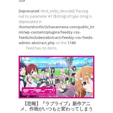
329
Deprecated
: html_entity_decode(): Passing
null to parameter #1 ($string) of type string is
deprecated in
/home/shoithi/2chanantena.com/public_ht
ml/wp-content/plugins/feedzy-rss-
feeds/includes/abstract/feedzy-rss-feeds-
admin-abstract.php
on line
1180
Feed has no items.
【悲報】『ラブライブ』新作アニ
メ、作画がいつもと変わってしまう