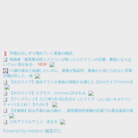
平穏が少しずつ壊れていく家族の物語。
有識者「範馬勇次郎とクリリンが戦ったらクリリンの圧勝。勝負にならな
いぐらい差がある」
NEW!
36歳の彼女と結婚したいのに、家族が猛反対。家族から信じられない言葉
が飛び出した… 他
【ホロライブ】改めてラジオ体操の有能さを感じた【ホロライブ/hololive】
【ホロライブ】ラプラス、youtubeに許される
【アップランド】2025年8月4日(月)のどっとライブ・ぶいぱい＆ガリベン
チャーVまとめ！【Vtuber】
【文春砲】松山千春のあの曲が……参院選自民候補の応援で公選法違反の疑
い
三大アイドルアニメ、決まる
Powered by livedoor 相互RSS