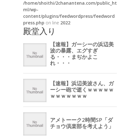
/home/shoithi/2chanantena.com/public_ht
ml/wp-
content/plugins/feedwordpress/feedword
press.php
on line
2022
殿堂入り