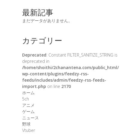
最新記事
まだデータがありません。
カテゴリー
Deprecated
: Constant FILTER_SANITIZE_STRING is
deprecated in
/home/shoithi/2chanantena.com/public_html/
wp-content/plugins/feedzy-rss-
feeds/includes/admin/feedzy-rss-feeds-
import.php
on line
2170
ホーム
5ch
アニメ
ゲーム
ニュース
野球
Vtuber