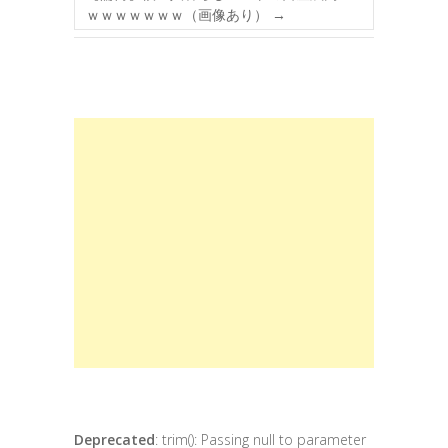
ｗｗｗｗｗｗｗ（画像あり）
→
Deprecated
: trim(): Passing null to parameter