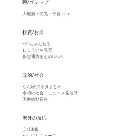
噂/ゴシップ
大地震・前兆・予言.com
投資/お金
FX2ちゃんねる
しょういち発電
仮想通貨まとめNews
政治/社会
なんJ政治ネタまとめ
令和の社会・ニュース発信所
国家総動員報
海外の反応
JDM速報
かいにちニュース