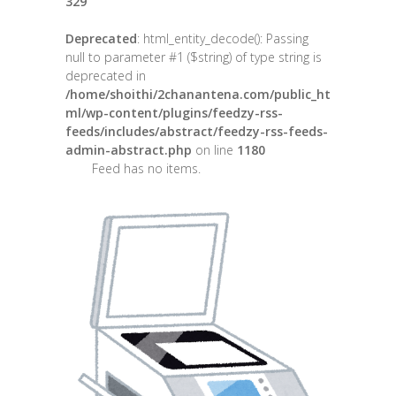
329
Deprecated
: html_entity_decode(): Passing
null to parameter #1 ($string) of type string is
deprecated in
/home/shoithi/2chanantena.com/public_ht
ml/wp-content/plugins/feedzy-rss-
feeds/includes/abstract/feedzy-rss-feeds-
admin-abstract.php
on line
1180
Feed has no items.