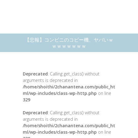
【悲報】コンビニのコピー機、ヤバいｗ
ｗｗｗｗｗｗｗ
Deprecated
: Calling get_class() without
arguments is deprecated in
/home/shoithi/2chanantena.com/public_ht
ml/wp-includes/class-wp-http.php
on line
329
Deprecated
: Calling get_class() without
arguments is deprecated in
/home/shoithi/2chanantena.com/public_ht
ml/wp-includes/class-wp-http.php
on line