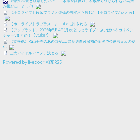
36歳の彼女と結婚したいのに、家族が猛反対。家族から信じられない言葉
が飛び出した… 他
【ホロライブ】改めてラジオ体操の有能さを感じた【ホロライブ/hololive】
【ホロライブ】ラプラス、youtubeに許される
【アップランド】2025年8月4日(月)のどっとライブ・ぶいぱい＆ガリベン
チャーVまとめ！【Vtuber】
【文春砲】松山千春のあの曲が……参院選自民候補の応援で公選法違反の疑
い
三大アイドルアニメ、決まる
Powered by livedoor 相互RSS