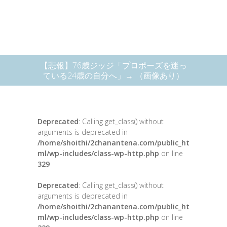
【悲報】76歳ジッジ「プロポーズを迷っ
ている24歳の自分へ」→ （画像あり）
Deprecated
: Calling get_class() without
arguments is deprecated in
/home/shoithi/2chanantena.com/public_ht
ml/wp-includes/class-wp-http.php
on line
329
Deprecated
: Calling get_class() without
arguments is deprecated in
/home/shoithi/2chanantena.com/public_ht
ml/wp-includes/class-wp-http.php
on line