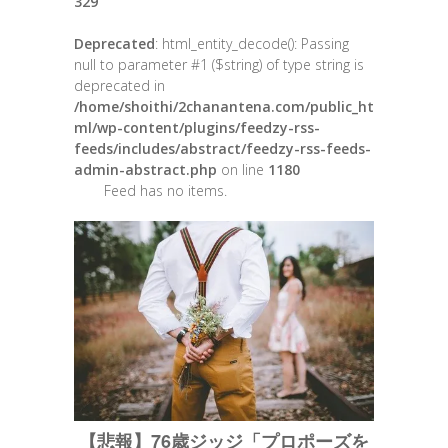
329
Deprecated
: html_entity_decode(): Passing
null to parameter #1 ($string) of type string is
deprecated in
/home/shoithi/2chanantena.com/public_ht
ml/wp-content/plugins/feedzy-rss-
feeds/includes/abstract/feedzy-rss-feeds-
admin-abstract.php
on line
1180
Feed has no items.
【悲報】76歳ジッジ「プロポーズを