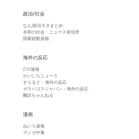
政治/社会
なんJ政治ネタまとめ
令和の社会・ニュース発信所
国家総動員報
海外の反応
JDM速報
かいにちニュース
すらるど – 海外の反応
ガラパゴスジャパン – 海外の反応
翻訳ちゃんねる
漫画
ねいろ速報
マンガ中毒