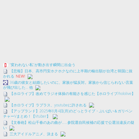
“変われない私”が動き出す瞬間に出会う
【悲報】日本、高市円安ホクホクなのに上半期の輸出額が台湾と韓国に抜
かれる
NEW!
36歳の彼女と結婚したいのに、家族が猛反対。家族から信じられない言葉
が飛び出した… 他
【ホロライブ】改めてラジオ体操の有能さを感じた【ホロライブ/hololive】
【ホロライブ】ラプラス、youtubeに許される
【アップランド】2025年8月4日(月)のどっとライブ・ぶいぱい＆ガリベン
チャーVまとめ！【Vtuber】
【文春砲】松山千春のあの曲が……参院選自民候補の応援で公選法違反の疑
い
三大アイドルアニメ、決まる