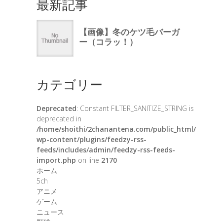
最新記事
カテゴリー
Deprecated
: Constant FILTER_SANITIZE_STRING is
deprecated in
/home/shoithi/2chanantena.com/public_html/
wp-content/plugins/feedzy-rss-
feeds/includes/admin/feedzy-rss-feeds-
import.php
on line
2170
ホーム
5ch
アニメ
ゲーム
ニュース