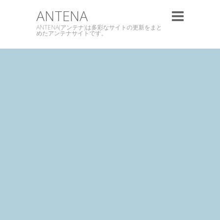
ANTENA
ANTENA(アンテナ)は多彩なサイトの更新をまと
めたアンテナサイトです。