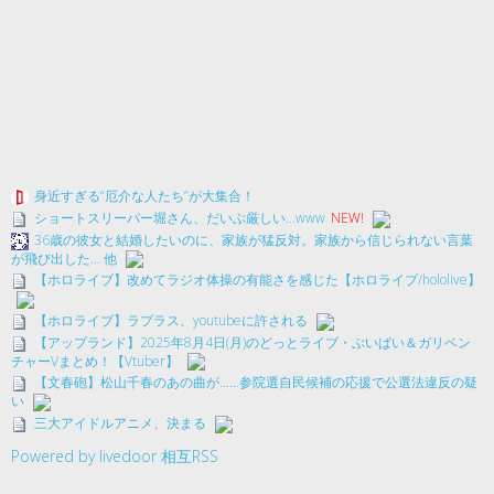
身近すぎる“厄介な人たち”が大集合！
ショートスリーパー堀さん、だいぶ厳しい…www
NEW!
36歳の彼女と結婚したいのに、家族が猛反対。家族から信じられない言葉
が飛び出した… 他
【ホロライブ】改めてラジオ体操の有能さを感じた【ホロライブ/hololive】
【ホロライブ】ラプラス、youtubeに許される
【アップランド】2025年8月4日(月)のどっとライブ・ぶいぱい＆ガリベン
チャーVまとめ！【Vtuber】
【文春砲】松山千春のあの曲が……参院選自民候補の応援で公選法違反の疑
い
三大アイドルアニメ、決まる
Powered by livedoor 相互RSS