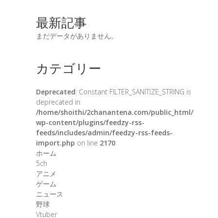
最新記事
まだデータがありません。
カテゴリー
Deprecated
: Constant FILTER_SANITIZE_STRING is
deprecated in
/home/shoithi/2chanantena.com/public_html/
wp-content/plugins/feedzy-rss-
feeds/includes/admin/feedzy-rss-feeds-
import.php
on line
2170
ホーム
5ch
アニメ
ゲーム
ニュース
野球
Vtuber