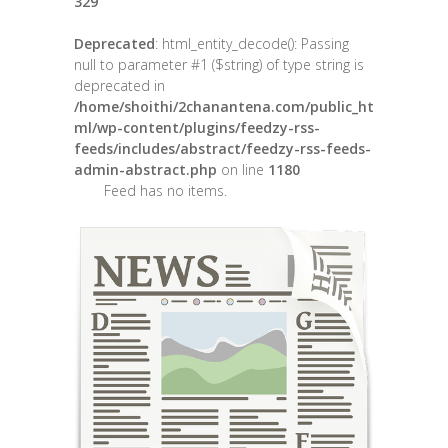
329
Deprecated
: html_entity_decode(): Passing
null to parameter #1 ($string) of type string is
deprecated in
/home/shoithi/2chanantena.com/public_ht
ml/wp-content/plugins/feedzy-rss-
feeds/includes/abstract/feedzy-rss-feeds-
admin-abstract.php
on line
1180
Feed has no items.