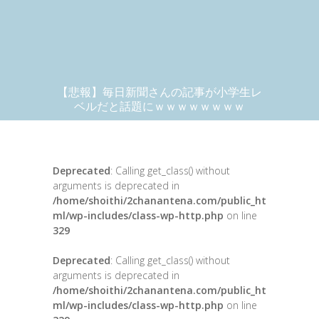
【悲報】毎日新聞さんの記事が小学生レ
ベルだと話題にｗｗｗｗｗｗｗｗ
Deprecated
: Calling get_class() without
arguments is deprecated in
/home/shoithi/2chanantena.com/public_ht
ml/wp-includes/class-wp-http.php
on line
329
Deprecated
: Calling get_class() without
arguments is deprecated in
/home/shoithi/2chanantena.com/public_ht
ml/wp-includes/class-wp-http.php
on line