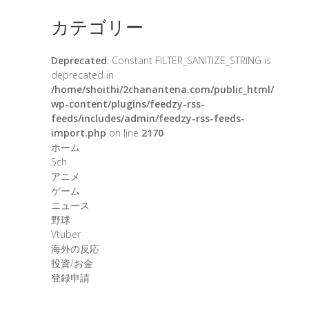
カテゴリー
Deprecated
: Constant FILTER_SANITIZE_STRING is
deprecated in
/home/shoithi/2chanantena.com/public_html/
wp-content/plugins/feedzy-rss-
feeds/includes/admin/feedzy-rss-feeds-
import.php
on line
2170
ホーム
5ch
アニメ
ゲーム
ニュース
野球
Vtuber
海外の反応
投資/お金
登録申請