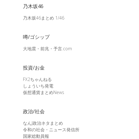
乃木坂46
乃木坂46まとめ 1/46
噂/ゴシップ
大地震・前兆・予言.com
投資/お金
FX2ちゃんねる
しょういち発電
仮想通貨まとめNews
政治/社会
なんJ政治ネタまとめ
令和の社会・ニュース発信所
国家総動員報