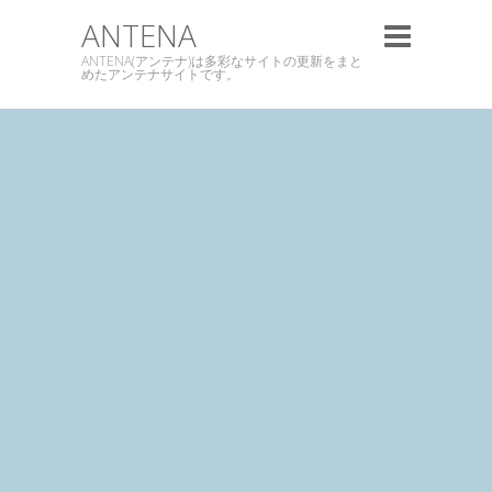
ANTENA
ANTENA(アンテナ)は多彩なサイトの更新をまと
めたアンテナサイトです。