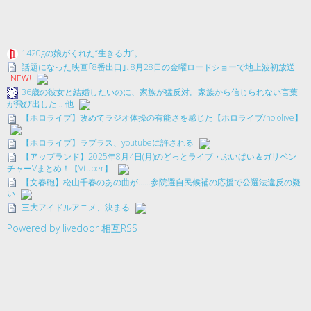
1420gの娘がくれた“生きる力”。
話題になった映画｢8番出口｣､8月28日の金曜ロードショーで地上波初放送
NEW!
36歳の彼女と結婚したいのに、家族が猛反対。家族から信じられない言葉
が飛び出した… 他
【ホロライブ】改めてラジオ体操の有能さを感じた【ホロライブ/hololive】
【ホロライブ】ラプラス、youtubeに許される
【アップランド】2025年8月4日(月)のどっとライブ・ぶいぱい＆ガリベン
チャーVまとめ！【Vtuber】
【文春砲】松山千春のあの曲が……参院選自民候補の応援で公選法違反の疑
い
三大アイドルアニメ、決まる
Powered by livedoor 相互RSS