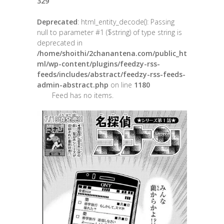
329
Deprecated
: html_entity_decode(): Passing
null to parameter #1 ($string) of type string is
deprecated in
/home/shoithi/2chanantena.com/public_ht
ml/wp-content/plugins/feedzy-rss-
feeds/includes/abstract/feedzy-rss-feeds-
admin-abstract.php
on line
1180
Feed has no items.