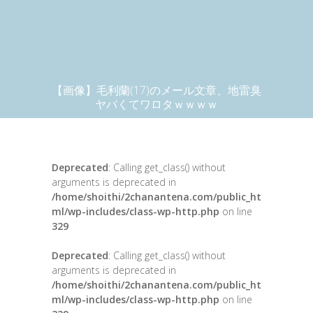
【画像】毛利蘭(17)のメール文章、地雷臭
ヤバくてワロタｗｗｗｗ
Deprecated
: Calling get_class() without
arguments is deprecated in
/home/shoithi/2chanantena.com/public_ht
ml/wp-includes/class-wp-http.php
on line
329
Deprecated
: Calling get_class() without
arguments is deprecated in
/home/shoithi/2chanantena.com/public_ht
ml/wp-includes/class-wp-http.php
on line