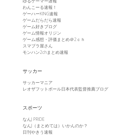
ゆるゲーマー遅報
わんこーる速報！
ゲーハーKING速報
ゲームだらだら速報
ゲーム好きブログ
ゲーム情報オリジン
ゲーム感想・評価まとめ＠2ｃｈ
スマブラ屋さん
モンハン2chまとめ速報
サッカー
サッカーマニア
レオザフットボール日本代表監督推薦ブログ
スポーツ
なんJ PRIDE
なんJ（まとめては）いかんのか？
日刊やきう速報