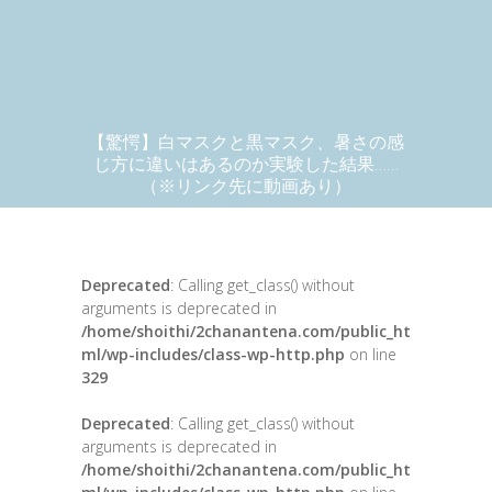
【驚愕】白マスクと黒マスク、暑さの感
じ方に違いはあるのか実験した結果……
（※リンク先に動画あり）
Deprecated
: Calling get_class() without
arguments is deprecated in
/home/shoithi/2chanantena.com/public_ht
ml/wp-includes/class-wp-http.php
on line
329
Deprecated
: Calling get_class() without
arguments is deprecated in
/home/shoithi/2chanantena.com/public_ht