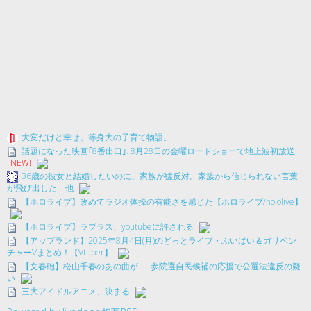
大変だけど幸せ。等身大の子育て物語。
話題になった映画｢8番出口｣､8月28日の金曜ロードショーで地上波初放送
NEW!
36歳の彼女と結婚したいのに、家族が猛反対。家族から信じられない言葉
が飛び出した… 他
【ホロライブ】改めてラジオ体操の有能さを感じた【ホロライブ/hololive】
【ホロライブ】ラプラス、youtubeに許される
【アップランド】2025年8月4日(月)のどっとライブ・ぶいぱい＆ガリベン
チャーVまとめ！【Vtuber】
【文春砲】松山千春のあの曲が……参院選自民候補の応援で公選法違反の疑
い
三大アイドルアニメ、決まる