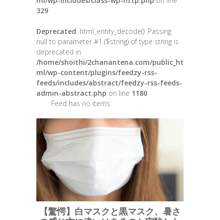
ml/wp-includes/class-wp-http.php
on line
329
Deprecated
: html_entity_decode(): Passing
null to parameter #1 ($string) of type string is
deprecated in
/home/shoithi/2chanantena.com/public_ht
ml/wp-content/plugins/feedzy-rss-
feeds/includes/abstract/feedzy-rss-feeds-
admin-abstract.php
on line
1180
Feed has no items.
【驚愕】白マスクと黒マスク、暑さ