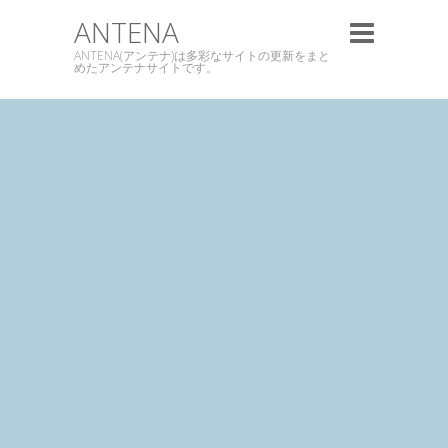
ANTENA
ANTENA(アンテナ)は多彩なサイトの更新をまと
めたアンテナサイトです。