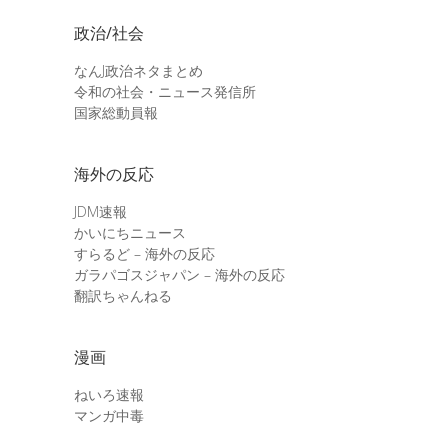
政治/社会
なんJ政治ネタまとめ
令和の社会・ニュース発信所
国家総動員報
海外の反応
JDM速報
かいにちニュース
すらるど – 海外の反応
ガラパゴスジャパン – 海外の反応
翻訳ちゃんねる
漫画
ねいろ速報
マンガ中毒