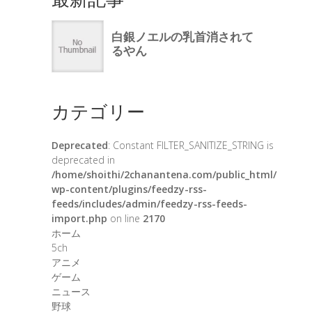
カテゴリー
Deprecated
: Constant FILTER_SANITIZE_STRING is
deprecated in
/home/shoithi/2chanantena.com/public_html/
wp-content/plugins/feedzy-rss-
feeds/includes/admin/feedzy-rss-feeds-
import.php
on line
2170
ホーム
5ch
アニメ
ゲーム
ニュース
野球