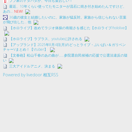
ブブ家のドタバタが、今日も愛おしい！
最近、10年くらい使ってたモニターが流石に焼き付き始めたんですけど、
あの...
NEW!
36歳の彼女と結婚したいのに、家族が猛反対。家族から信じられない言葉
が飛び出した… 他
【ホロライブ】改めてラジオ体操の有能さを感じた【ホロライブ/hololive】
【ホロライブ】ラプラス、youtubeに許される
【アップランド】2025年8月4日(月)のどっとライブ・ぶいぱい＆ガリベン
チャーVまとめ！【Vtuber】
【文春砲】松山千春のあの曲が……参院選自民候補の応援で公選法違反の疑
い
三大アイドルアニメ、決まる
Powered by livedoor 相互RSS