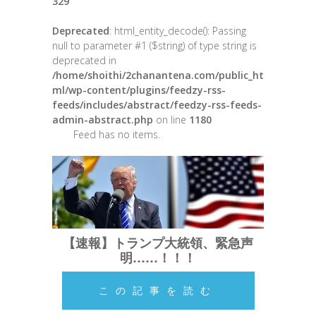
329
Deprecated
: html_entity_decode(): Passing
null to parameter #1 ($string) of type string is
deprecated in
/home/shoithi/2chanantena.com/public_ht
ml/wp-content/plugins/feedzy-rss-
feeds/includes/abstract/feedzy-rss-feeds-
admin-abstract.php
on line
1180
Feed has no items.
【速報】トランプ大統領、緊急声
明……！！！
この記事を読む