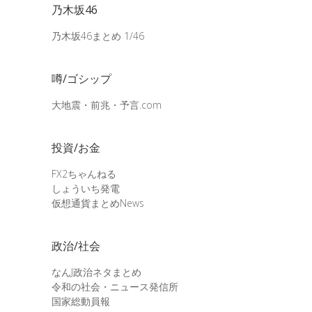
乃木坂46
乃木坂46まとめ 1/46
噂/ゴシップ
大地震・前兆・予言.com
投資/お金
FX2ちゃんねる
しょういち発電
仮想通貨まとめNews
政治/社会
なんJ政治ネタまとめ
令和の社会・ニュース発信所
国家総動員報