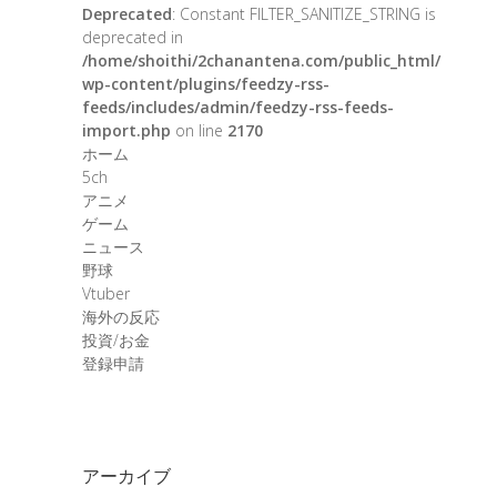
Deprecated
: Constant FILTER_SANITIZE_STRING is
deprecated in
/home/shoithi/2chanantena.com/public_html/
wp-content/plugins/feedzy-rss-
feeds/includes/admin/feedzy-rss-feeds-
import.php
on line
2170
ホーム
5ch
アニメ
ゲーム
ニュース
野球
Vtuber
海外の反応
投資/お金
登録申請
アーカイブ