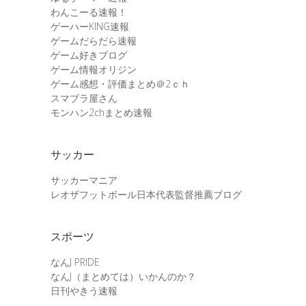
わんこーる速報！
ゲーハーKING速報
ゲームだらだら速報
ゲーム好きブログ
ゲーム情報オリジン
ゲーム感想・評価まとめ＠2ｃｈ
スマブラ屋さん
モンハン2chまとめ速報
サッカー
サッカーマニア
レオザフットボール日本代表監督推薦ブログ
スポーツ
なんJ PRIDE
なんJ（まとめては）いかんのか？
日刊やきう速報