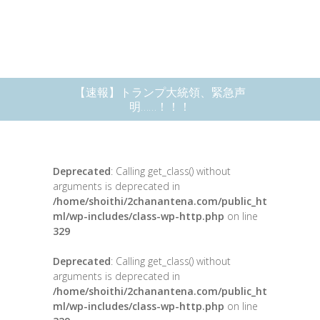
【速報】トランプ大統領、緊急声
明……！！！
Deprecated
: Calling get_class() without
arguments is deprecated in
/home/shoithi/2chanantena.com/public_ht
ml/wp-includes/class-wp-http.php
on line
329
Deprecated
: Calling get_class() without
arguments is deprecated in
/home/shoithi/2chanantena.com/public_ht
ml/wp-includes/class-wp-http.php
on line