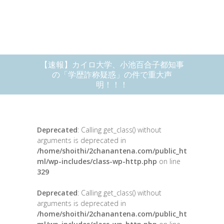
【速報】カイロ大学、小池百合子都知事
の「学歴詐称疑惑」の件で重大声
明！！！
Deprecated
: Calling get_class() without
arguments is deprecated in
/home/shoithi/2chanantena.com/public_ht
ml/wp-includes/class-wp-http.php
on line
329
Deprecated
: Calling get_class() without
arguments is deprecated in
/home/shoithi/2chanantena.com/public_ht