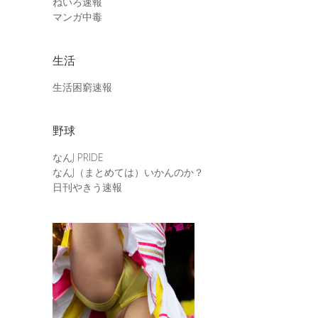
ねいろ速報
マンガ中毒
生活
生活困窮速報
野球
なんJ PRIDE
なんJ（まとめては）いかんのか？
日刊やきう速報