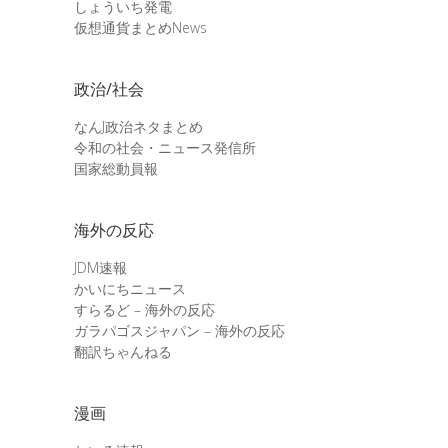
しょういち発電
仮想通貨まとめNews
政治/社会
なんJ政治ネタまとめ
令和の社会・ニュース発信所
国家総動員報
海外の反応
JDM速報
かいにちニュース
すらるど – 海外の反応
ガラパゴスジャパン – 海外の反応
翻訳ちゃんねる
漫画