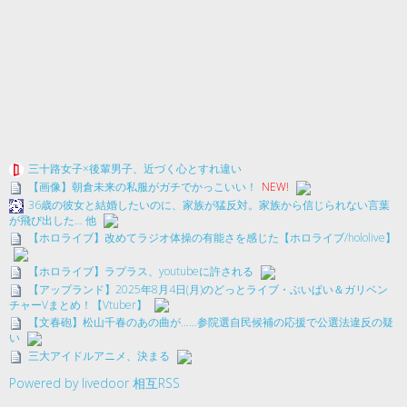
三十路女子×後輩男子、近づく心とすれ違い
【画像】朝倉未来の私服がガチでかっこいい！
NEW!
36歳の彼女と結婚したいのに、家族が猛反対。家族から信じられない言葉
が飛び出した… 他
【ホロライブ】改めてラジオ体操の有能さを感じた【ホロライブ/hololive】
【ホロライブ】ラプラス、youtubeに許される
【アップランド】2025年8月4日(月)のどっとライブ・ぶいぱい＆ガリベン
チャーVまとめ！【Vtuber】
【文春砲】松山千春のあの曲が……参院選自民候補の応援で公選法違反の疑
い
三大アイドルアニメ、決まる
Powered by livedoor 相互RSS