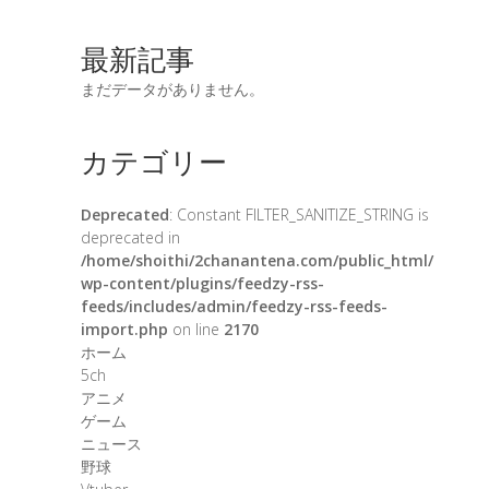
最新記事
まだデータがありません。
カテゴリー
Deprecated
: Constant FILTER_SANITIZE_STRING is
deprecated in
/home/shoithi/2chanantena.com/public_html/
wp-content/plugins/feedzy-rss-
feeds/includes/admin/feedzy-rss-feeds-
import.php
on line
2170
ホーム
5ch
アニメ
ゲーム
ニュース
野球