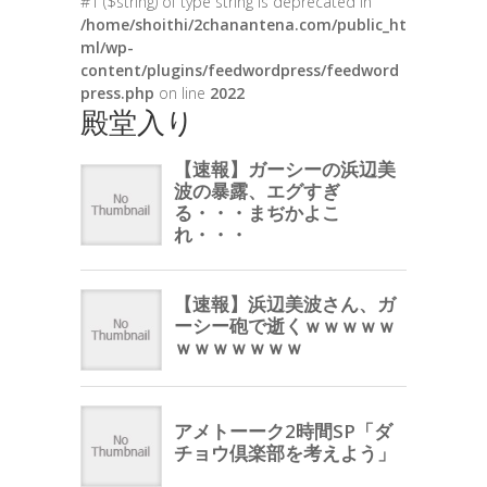
#1 ($string) of type string is deprecated in
/home/shoithi/2chanantena.com/public_ht
ml/wp-
content/plugins/feedwordpress/feedword
press.php
on line
2022
殿堂入り