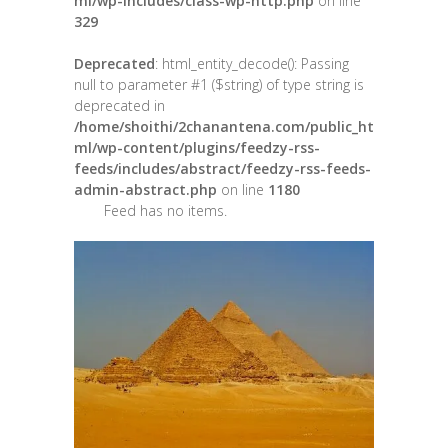
ml/wp-includes/class-wp-http.php
on line
329
Deprecated
: html_entity_decode(): Passing
null to parameter #1 ($string) of type string is
deprecated in
/home/shoithi/2chanantena.com/public_ht
ml/wp-content/plugins/feedzy-rss-
feeds/includes/abstract/feedzy-rss-feeds-
admin-abstract.php
on line
1180
Feed has no items.