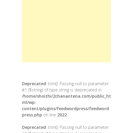
Deprecated
: trim(): Passing null to parameter
#1 ($string) of type string is deprecated in
/home/shoithi/2chanantena.com/public_ht
ml/wp-
content/plugins/feedwordpress/feedword
press.php
on line
2022
Deprecated
: trim(): Passing null to parameter