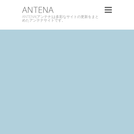
ANTENA
ANTENA(アンテナ)は多彩なサイトの更新をまと
めたアンテナサイトです。