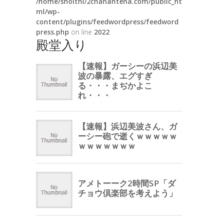
/home/shoithi/2chanantena.com/public_ht
ml/wp-
content/plugins/feedwordpress/feedword
press.php
on line
2022
殿堂入り