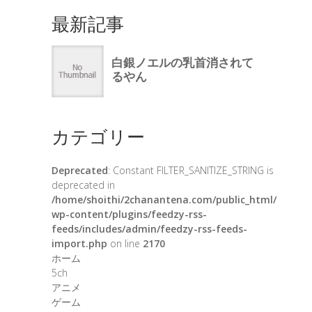
最新記事
カテゴリー
Deprecated
: Constant FILTER_SANITIZE_STRING is
deprecated in
/home/shoithi/2chanantena.com/public_html/
wp-content/plugins/feedzy-rss-
feeds/includes/admin/feedzy-rss-feeds-
import.php
on line
2170
ホーム
5ch
アニメ
ゲーム