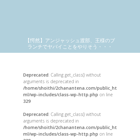
【愕然】アンジャッシュ渡部、王様のブ
ランチでヤバイことをやりそう・・・
Deprecated
: Calling get_class() without
arguments is deprecated in
/home/shoithi/2chanantena.com/public_ht
ml/wp-includes/class-wp-http.php
on line
329
Deprecated
: Calling get_class() without
arguments is deprecated in
/home/shoithi/2chanantena.com/public_ht
ml/wp-includes/class-wp-http.php
on line