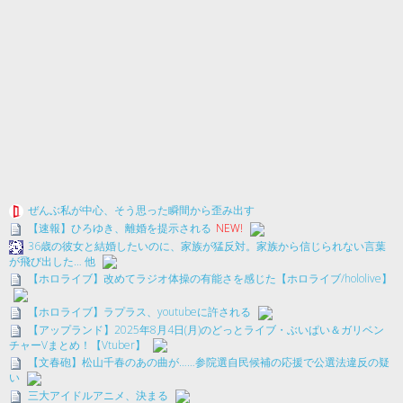
ぜんぶ私が中心、そう思った瞬間から歪み出す
【速報】ひろゆき、離婚を提示される
NEW!
36歳の彼女と結婚したいのに、家族が猛反対。家族から信じられない言葉
が飛び出した… 他
【ホロライブ】改めてラジオ体操の有能さを感じた【ホロライブ/hololive】
【ホロライブ】ラプラス、youtubeに許される
【アップランド】2025年8月4日(月)のどっとライブ・ぶいぱい＆ガリベン
チャーVまとめ！【Vtuber】
【文春砲】松山千春のあの曲が……参院選自民候補の応援で公選法違反の疑
い
三大アイドルアニメ、決まる