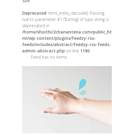
329
Deprecated
: html_entity_decode(): Passing
null to parameter #1 ($string) of type string is
deprecated in
/home/shoithi/2chanantena.com/public_ht
ml/wp-content/plugins/feedzy-rss-
feeds/includes/abstract/feedzy-rss-feeds-
admin-abstract.php
on line
1180
Feed has no items.