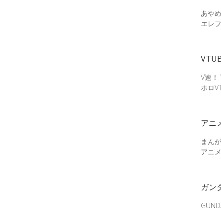
あやめ
エレ
VTU
V速！
ホロV
アニ
まん
アニ
ガン
GUN