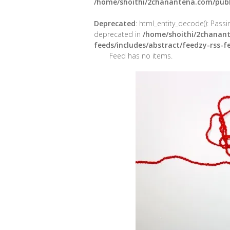
/home/shoithi/2chanantena.com/publ
Deprecated
: html_entity_decode(): Passin
deprecated in
/home/shoithi/2chanant
feeds/includes/abstract/feedzy-rss-
Feed has no items.