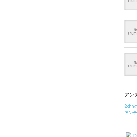
アン
2chna
アン