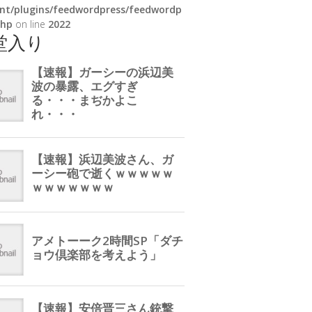
nt/plugins/feedwordpress/feedwordp
php
on line
2022
堂入り