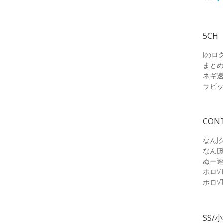
5CH
Jのロ
まと
ネギ
ラビ
CON
なんJ
なんJ
ぬー
ホロV
ホロV
SS/