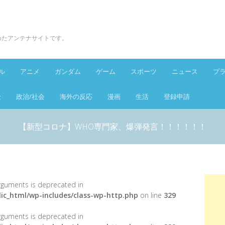
とめたアンテナサイトです。
ル
アニメ
ガンダム
ゲーム
スポーツ
ニュース
プ
金
政治/社会
海外の反応
漫画
生活
登録申請
【新型コロナ】WHO専門家、爆弾発言！！！！！！
 arguments is deprecated in
ic_html/wp-includes/class-wp-http.php
on line
329
 arguments is deprecated in