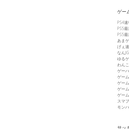
ゲー
PS4
PS5
PS5
あま
げぇ
なんJG
ゆる
わん
ゲーハ
ゲー
ゲー
ゲー
ゲーム
スマ
モンハ
サッ