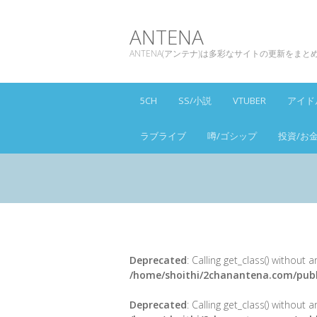
ANTENA
ANTENA(アンテナ)は多彩なサイトの更新をま
5CH
SS/小説
VTUBER
アイド
ラブライブ
噂/ゴシップ
投資/お
Deprecated
: Calling get_class() without
/home/shoithi/2chanantena.com/publ
Deprecated
: Calling get_class() without