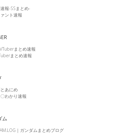
速報-SSまとめ-
ファント速報
BER
 VTuberまとめ速報
Tuberまとめ速報
メ
がとあにめ
メ〇わかり速報
ダム
DAM.LOG｜ガンダムまとめブログ