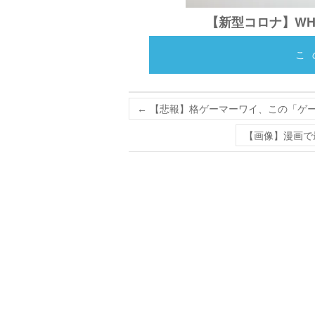
【新型コロナ】W
こ
←
【悲報】格ゲーマーワイ、この「ゲー
【画像】漫画で