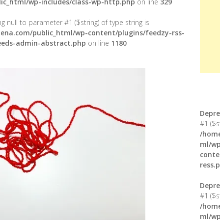
ic_html/wp-includes/class-wp-http.php
on line
329
g null to parameter #1 ($string) of type string is
ena.com/public_html/wp-content/plugins/feedzy-rss-
feeds-admin-abstract.php
on line
1180
Depre
#1 ($s
/home
ml/wp
conte
ress.
Depre
#1 ($s
/home
ml/wp