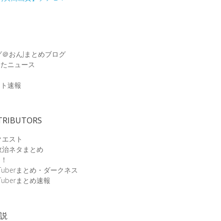
グ＠おんJまとめブログ
めたニュース
速
ット速報
TRIBUTORS
クエスト
政治ネタまとめ
速！
Tuberまとめ・ダークネス
Tuberまとめ速報
小説