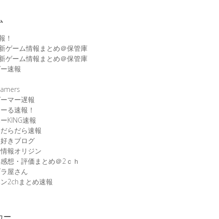
ム
速報！
最新ゲーム情報まとめ＠保管庫
最新ゲーム情報まとめ＠保管庫
ゲー速報
速
amers
ゲーマー遅報
こーる速報！
ーKING速報
ムだらだら速報
ム好きブログ
ム情報オリジン
感想・評価まとめ＠2ｃｈ
ブラ屋さん
ン2chまとめ速報
カー