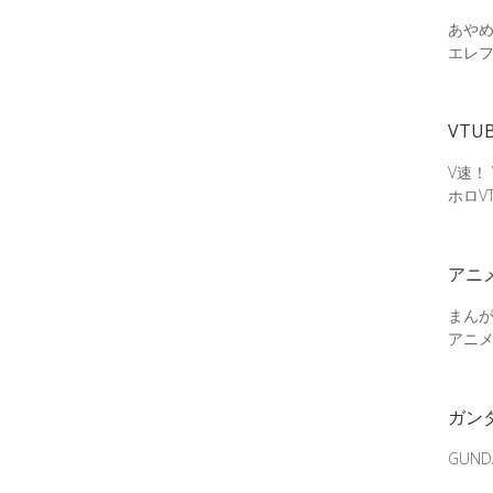
あやめ
エレ
VTU
V速！
ホロV
アニ
まん
アニ
ガン
GUN