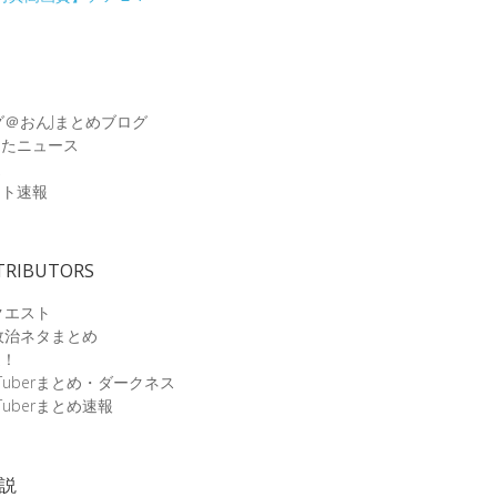
グ＠おんJまとめブログ
めたニュース
速
ット速報
TRIBUTORS
クエスト
政治ネタまとめ
速！
Tuberまとめ・ダークネス
Tuberまとめ速報
小説