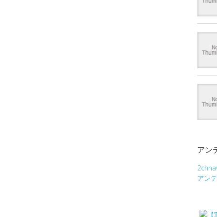
アン
2chna
アン