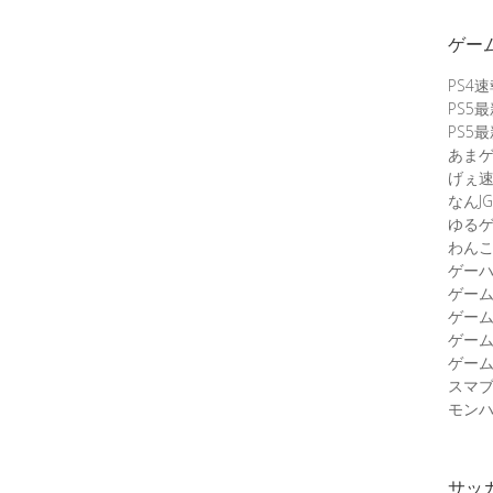
ゲー
PS4
PS5
PS5
あま
げぇ
なんJG
ゆる
わん
ゲーハ
ゲー
ゲー
ゲー
ゲーム
スマ
モンハ
サッ