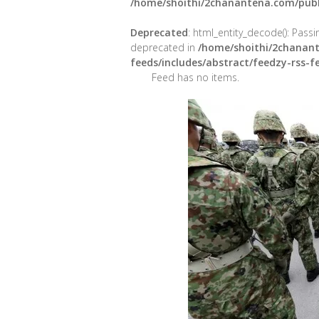
/home/shoithi/2chanantena.com/publ
Deprecated
: html_entity_decode(): Passin
deprecated in
/home/shoithi/2chanant
feeds/includes/abstract/feedzy-rss-
Feed has no items.