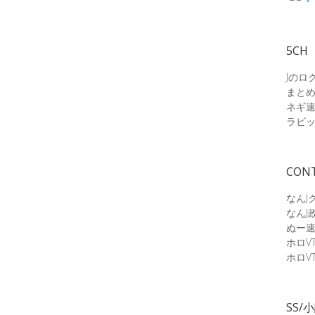
5CH
Jのロ
まと
ネギ
ラビ
CON
なんJ
なんJ
ぬー
ホロV
ホロV
SS/