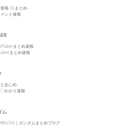
速報-SSまとめ-
ファント速報
BER
 VTuberまとめ速報
Tuberまとめ速報
メ
がとあにめ
メ〇わかり速報
ダム
DAM.LOG｜ガンダムまとめブログ