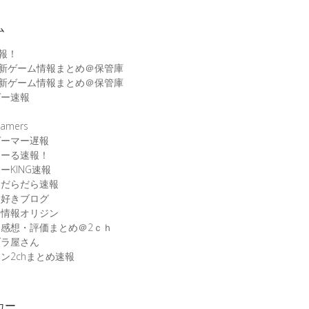
ム
速報！
最新ゲーム情報まとめ＠保管庫
最新ゲーム情報まとめ＠保管庫
ゲー速報
速
amers
ゲーマー遅報
こーる速報！
ーKING速報
ムだらだら速報
ム好きブログ
ム情報オリジン
感想・評価まとめ＠2ｃｈ
ブラ屋さん
ン2chまとめ速報
カー