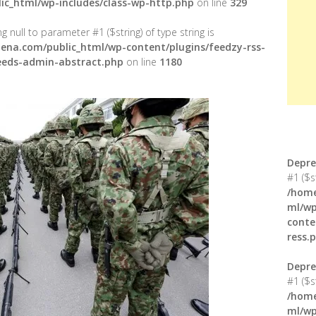
ic_html/wp-includes/class-wp-http.php
on line
329
g null to parameter #1 ($string) of type string is
ena.com/public_html/wp-content/plugins/feedzy-rss-
feeds-admin-abstract.php
on line
1180
Depre
#1 ($s
/home
ml/wp
conte
ress.
Depre
#1 ($s
/home
ml/wp