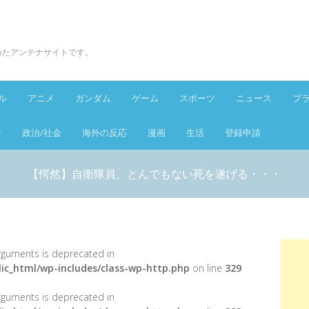
とめたアンテナサイトです。
ル
アニメ
ガンダム
ゲーム
スポーツ
ニュース
プ
金
政治/社会
海外の反応
漫画
生活
登録申請
【愕然】自衛隊員、とんでもない死を遂げる・・・
 arguments is deprecated in
ic_html/wp-includes/class-wp-http.php
on line
329
 arguments is deprecated in