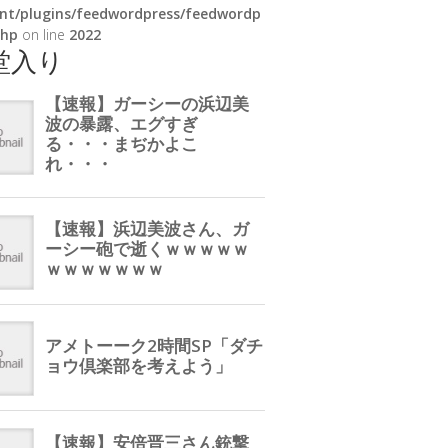
nt/plugins/feedwordpress/feedwordp
php
on line
2022
堂入り