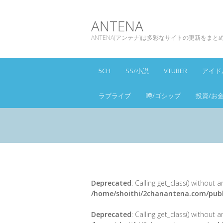
ANTENA
ANTENA(アンテナ)は多彩なサイトの更新をま
5CH
SS/小説
VTUBER
アイド
ラブライブ
噂/ゴシップ
投資/お
Deprecated
: Calling get_class() without
/home/shoithi/2chanantena.com/publ
Deprecated
: Calling get_class() without