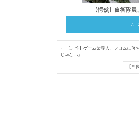
【愕然】自衛隊員
こ
←
【悲報】ゲーム業界人、フロムに落
じゃない」
【画