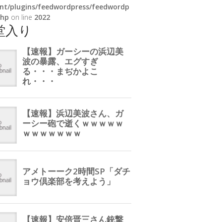
nt/plugins/feedwordpress/feedwordp
php
on line
2022
堂入り