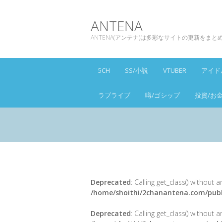
ANTENA
ANTENA(アンテナ)は多彩なサイトの更新をま
5CH
SS/小説
VTUBER
アイド
ラブライブ
噂/ゴシップ
投資/お
Deprecated
: Calling get_class() without
/home/shoithi/2chanantena.com/publ
Deprecated
: Calling get_class() without