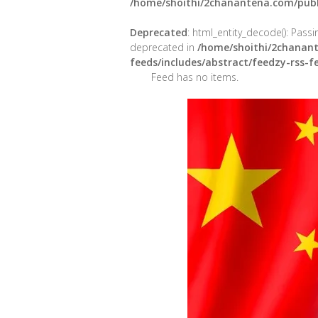
/home/shoithi/2chanantena.com/publ
Deprecated
: html_entity_decode(): Passin
deprecated in
/home/shoithi/2chanant
feeds/includes/abstract/feedzy-rss-
Feed has no items.