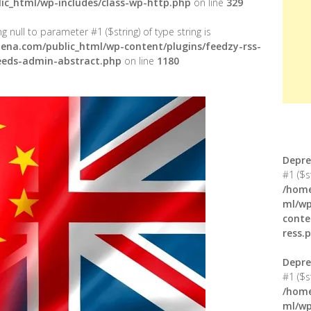
ic_html/wp-includes/class-wp-http.php
on line
329
g null to parameter #1 ($string) of type string is
ena.com/public_html/wp-content/plugins/feedzy-rss-
feeds-admin-abstract.php
on line
1180
Depre
#1 ($s
/home
ml/wp
conte
ress.
Depre
#1 ($s
/home
ml/wp