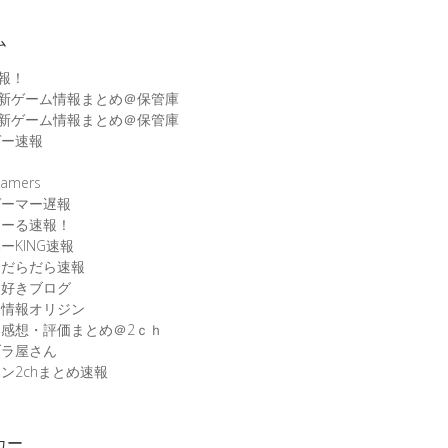
ム
速報！
最新ゲーム情報まとめ＠保管庫
最新ゲーム情報まとめ＠保管庫
ゲー速報
速
amers
ゲーマー遅報
こーる速報！
ーKING速報
ムだらだら速報
ム好きブログ
ム情報オリジン
感想・評価まとめ＠2ｃｈ
ブラ屋さん
ン2chまとめ速報
カー