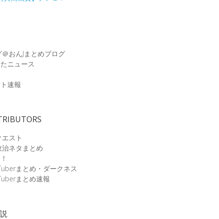
グ＠おんJまとめブログ
めたニュース
速
ット速報
TRIBUTORS
クエスト
政治ネタまとめ
速！
Tuberまとめ・ダークネス
Tuberまとめ速報
小説