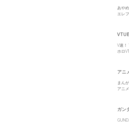
あやめ
エレ
VTU
V速！
ホロV
アニ
まん
アニ
ガン
GUN