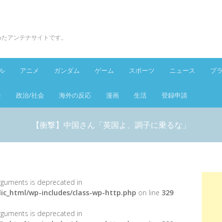
とめたアンテナサイトです。
ル
アニメ
ガンダム
ゲーム
スポーツ
ニュース
プ
金
政治/社会
海外の反応
漫画
生活
登録申請
【衝撃】中国さん「英国よ、調子に乗るな」
 arguments is deprecated in
ic_html/wp-includes/class-wp-http.php
on line
329
 arguments is deprecated in