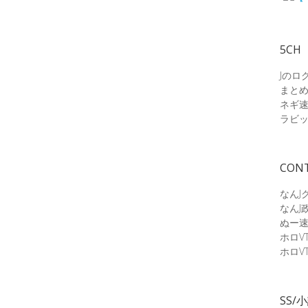
5CH
Jのロ
まと
ネギ
ラビ
CON
なんJ
なんJ
ぬー
ホロV
ホロV
SS/