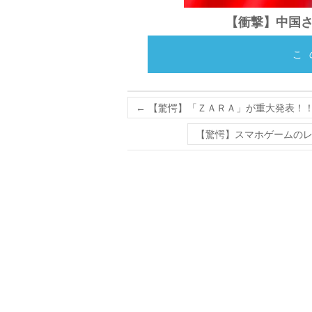
【衝撃】中国
こ
←
【驚愕】「ＺＡＲＡ」が重大発表！
【驚愕】スマホゲームのレ