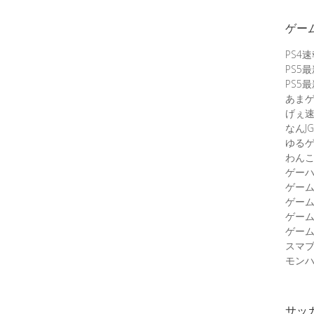
ゲー
PS4
PS5
PS5
あま
げぇ
なんJG
ゆる
わん
ゲーハ
ゲー
ゲー
ゲー
ゲーム
スマ
モンハ
サッ