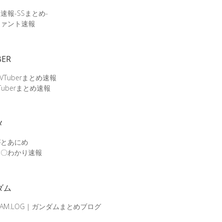
速報-SSまとめ-
ファント速報
BER
 VTuberまとめ速報
Tuberまとめ速報
メ
がとあにめ
メ〇わかり速報
ダム
DAM.LOG｜ガンダムまとめブログ