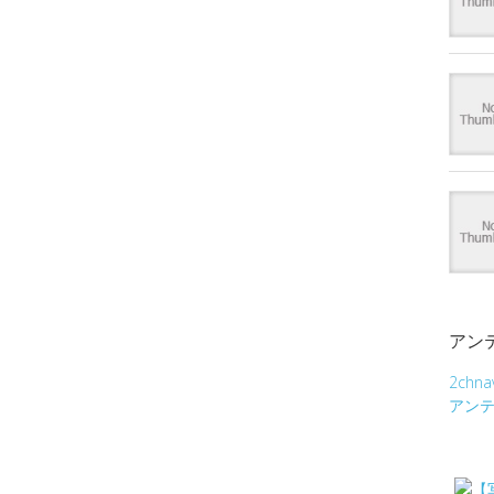
アン
2chna
アン