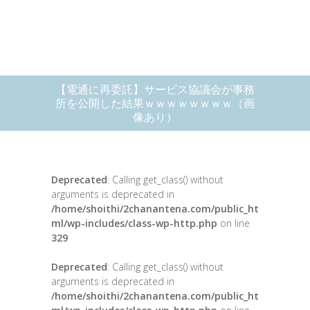
【電通に再委託】サービス協議会が事務
所を公開した結果ｗｗｗｗｗｗｗｗ（画
像あり）
Deprecated
: Calling get_class() without
arguments is deprecated in
/home/shoithi/2chanantena.com/public_ht
ml/wp-includes/class-wp-http.php
on line
329
Deprecated
: Calling get_class() without
arguments is deprecated in
/home/shoithi/2chanantena.com/public_ht