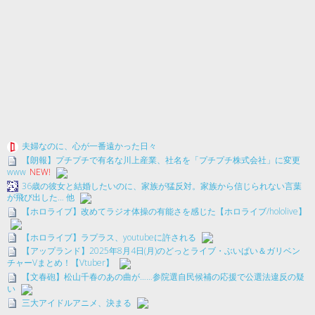
夫婦なのに、心が一番遠かった日々
【朗報】プチプチで有名な川上産業、社名を「プチプチ株式会社」に変更
www
NEW!
36歳の彼女と結婚したいのに、家族が猛反対。家族から信じられない言葉
が飛び出した… 他
【ホロライブ】改めてラジオ体操の有能さを感じた【ホロライブ/hololive】
【ホロライブ】ラプラス、youtubeに許される
【アップランド】2025年8月4日(月)のどっとライブ・ぶいぱい＆ガリベン
チャーVまとめ！【Vtuber】
【文春砲】松山千春のあの曲が……参院選自民候補の応援で公選法違反の疑
い
三大アイドルアニメ、決まる