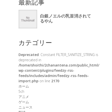
最新記事
カテゴリー
Deprecated
: Constant FILTER_SANITIZE_STRING is
deprecated in
/home/shoithi/2chanantena.com/public_html/
wp-content/plugins/feedzy-rss-
feeds/includes/admin/feedzy-rss-feeds-
import.php
on line
2170
ホーム
5ch
アニメ
ゲーム
ニュース