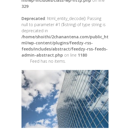
ml/wp-includes/class-wp-http.php
on line
329
Deprecated
: html_entity_decode(): Passing
null to parameter #1 ($string) of type string is
deprecated in
/home/shoithi/2chanantena.com/public_ht
ml/wp-content/plugins/feedzy-rss-
feeds/includes/abstract/feedzy-rss-feeds-
admin-abstract.php
on line
1180
Feed has no items.