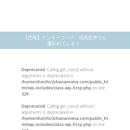
【悲報】ドンキーコング、現実世界でも
攫われてしまう…
Deprecated
: Calling get_class() without
arguments is deprecated in
/home/shoithi/2chanantena.com/public_ht
ml/wp-includes/class-wp-http.php
on line
329
Deprecated
: Calling get_class() without
arguments is deprecated in
/home/shoithi/2chanantena.com/public_ht
ml/wp-includes/class-wp-http.php
on line