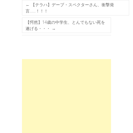
←
【テラハ】デーブ・スペクターさん、衝撃発
言……！！！
【愕然】14歳の中学生、とんでもない死を
遂げる・・・
→