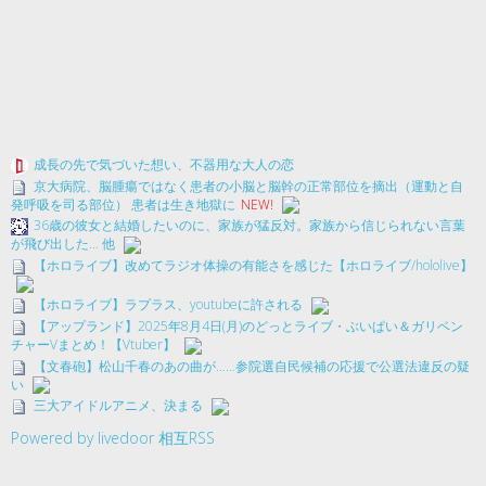
成長の先で気づいた想い、不器用な大人の恋
京大病院、脳腫瘍ではなく患者の小脳と脳幹の正常部位を摘出（運動と自
発呼吸を司る部位） 患者は生き地獄に
NEW!
36歳の彼女と結婚したいのに、家族が猛反対。家族から信じられない言葉
が飛び出した… 他
【ホロライブ】改めてラジオ体操の有能さを感じた【ホロライブ/hololive】
【ホロライブ】ラプラス、youtubeに許される
【アップランド】2025年8月4日(月)のどっとライブ・ぶいぱい＆ガリベン
チャーVまとめ！【Vtuber】
【文春砲】松山千春のあの曲が……参院選自民候補の応援で公選法違反の疑
い
三大アイドルアニメ、決まる
Powered by livedoor 相互RSS