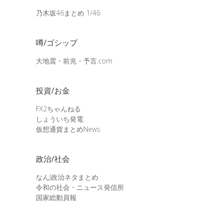
乃木坂46まとめ 1/46
噂/ゴシップ
大地震・前兆・予言.com
投資/お金
FX2ちゃんねる
しょういち発電
仮想通貨まとめNews
政治/社会
なんJ政治ネタまとめ
令和の社会・ニュース発信所
国家総動員報