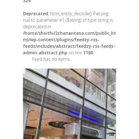
329
Deprecated
: html_entity_decode(): Passing
null to parameter #1 ($string) of type string is
deprecated in
/home/shoithi/2chanantena.com/public_ht
ml/wp-content/plugins/feedzy-rss-
feeds/includes/abstract/feedzy-rss-feeds-
admin-abstract.php
on line
1180
Feed has no items.