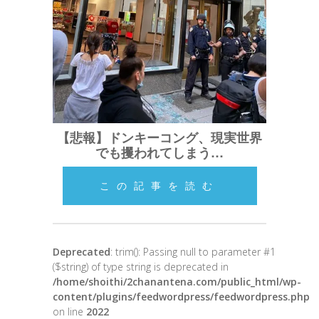
【悲報】ドンキーコング、現実世界
でも攫われてしまう…
この記事を読む
Deprecated
: trim(): Passing null to parameter #1
($string) of type string is deprecated in
/home/shoithi/2chanantena.com/public_html/wp-
content/plugins/feedwordpress/feedwordpress.php
on line
2022