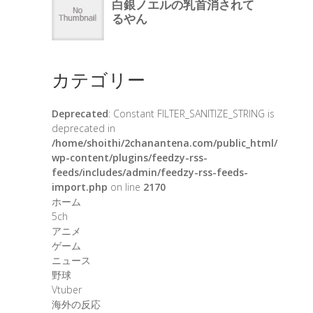
カテゴリー
Deprecated
: Constant FILTER_SANITIZE_STRING is
deprecated in
/home/shoithi/2chanantena.com/public_html/
wp-content/plugins/feedzy-rss-
feeds/includes/admin/feedzy-rss-feeds-
import.php
on line
2170
ホーム
5ch
アニメ
ゲーム
ニュース
野球
Vtuber
海外の反応