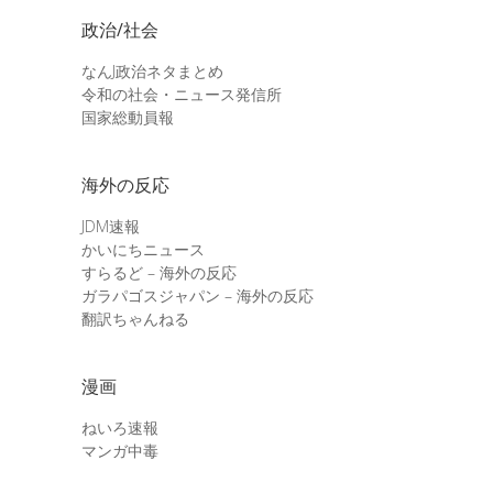
政治/社会
なんJ政治ネタまとめ
令和の社会・ニュース発信所
国家総動員報
海外の反応
JDM速報
かいにちニュース
すらるど – 海外の反応
ガラパゴスジャパン – 海外の反応
翻訳ちゃんねる
漫画
ねいろ速報
マンガ中毒