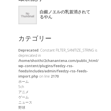
カテゴリー
Deprecated
: Constant FILTER_SANITIZE_STRING is
deprecated in
/home/shoithi/2chanantena.com/public_html/
wp-content/plugins/feedzy-rss-
feeds/includes/admin/feedzy-rss-feeds-
import.php
on line
2170
ホーム
5ch
アニメ
ゲーム
ニュース
野球