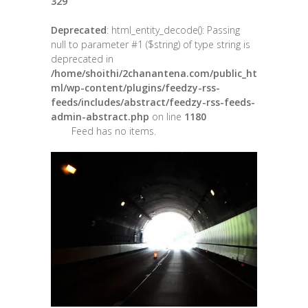
329
Deprecated
: html_entity_decode(): Passing
null to parameter #1 ($string) of type string is
deprecated in
/home/shoithi/2chanantena.com/public_ht
ml/wp-content/plugins/feedzy-rss-
feeds/includes/abstract/feedzy-rss-feeds-
admin-abstract.php
on line
1180
Feed has no items.