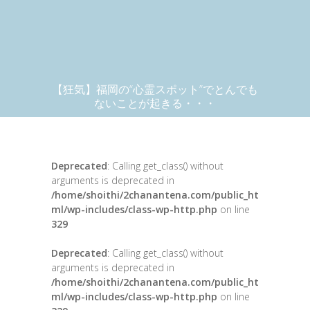
【狂気】福岡の“心霊スポット”でとんでも
ないことが起きる・・・
Deprecated
: Calling get_class() without
arguments is deprecated in
/home/shoithi/2chanantena.com/public_ht
ml/wp-includes/class-wp-http.php
on line
329
Deprecated
: Calling get_class() without
arguments is deprecated in
/home/shoithi/2chanantena.com/public_ht
ml/wp-includes/class-wp-http.php
on line