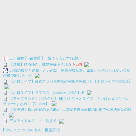
三十路女子×後輩男子、近づく心とすれ違い
【速報】ひろゆき、離婚を提示される
NEW!
36歳の彼女と結婚したいのに、家族が猛反対。家族から信じられない言葉
が飛び出した… 他
【ホロライブ】改めてラジオ体操の有能さを感じた【ホロライブ/hololive】
【ホロライブ】ラプラス、youtubeに許される
【アップランド】2025年8月4日(月)のどっとライブ・ぶいぱい＆ガリベン
チャーVまとめ！【Vtuber】
【文春砲】松山千春のあの曲が……参院選自民候補の応援で公選法違反の疑
い
三大アイドルアニメ、決まる
Powered by livedoor 相互RSS