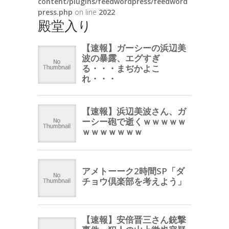
content/plugins/feedwordpress/feedword
press.php
on line
2022
殿堂入り