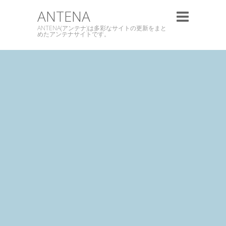
ANTENA
ANTENA(アンテナ)は多彩なサイトの更新をまと
めたアンテナサイトです。