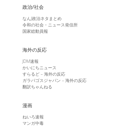
政治/社会
なんJ政治ネタまとめ
令和の社会・ニュース発信所
国家総動員報
海外の反応
JDM速報
かいにちニュース
すらるど – 海外の反応
ガラパゴスジャパン – 海外の反応
翻訳ちゃんねる
漫画
ねいろ速報
マンガ中毒