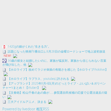
1420gの娘がくれた“生きる力”。
話題になった映画｢8番出口｣､8月28日の金曜ロードショーで地上波初放送
NEW!
36歳の彼女と結婚したいのに、家族が猛反対。家族から信じられない言葉
が飛び出した… 他
【ホロライブ】改めてラジオ体操の有能さを感じた【ホロライブ/hololive】
【ホロライブ】ラプラス、youtubeに許される
【アップランド】2025年8月4日(月)のどっとライブ・ぶいぱい＆ガリベン
チャーVまとめ！【Vtuber】
【文春砲】松山千春のあの曲が……参院選自民候補の応援で公選法違反の疑
い
三大アイドルアニメ、決まる
Powered by livedoor 相互RSS