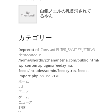
カテゴリー
Deprecated
: Constant FILTER_SANITIZE_STRING is
deprecated in
/home/shoithi/2chanantena.com/public_html/
wp-content/plugins/feedzy-rss-
feeds/includes/admin/feedzy-rss-feeds-
import.php
on line
2170
ホーム
5ch
アニメ
ゲーム
ニュース
野球