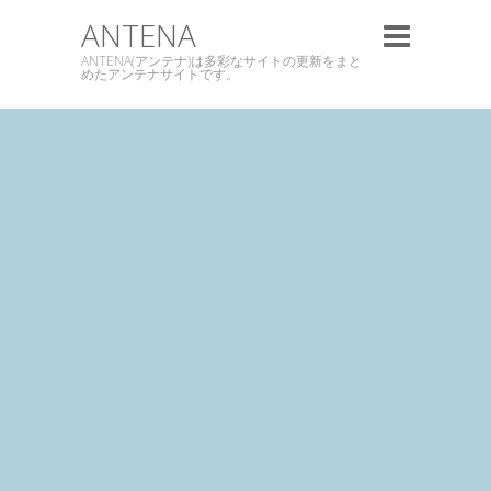
ANTENA
ANTENA(アンテナ)は多彩なサイトの更新をまと
めたアンテナサイトです。