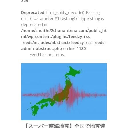
329
Deprecated
: html_entity_decode(): Passing
null to parameter #1 ($string) of type string is
deprecated in
/home/shoithi/2chanantena.com/public_ht
ml/wp-content/plugins/feedzy-rss-
feeds/includes/abstract/feedzy-rss-feeds-
admin-abstract.php
on line
1180
Feed has no items.
【スーパー南海地震】全国で地震連