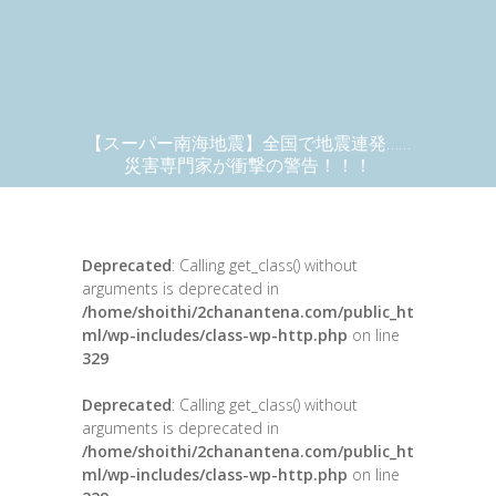
【スーパー南海地震】全国で地震連発……
災害専門家が衝撃の警告！！！
Deprecated
: Calling get_class() without
arguments is deprecated in
/home/shoithi/2chanantena.com/public_ht
ml/wp-includes/class-wp-http.php
on line
329
Deprecated
: Calling get_class() without
arguments is deprecated in
/home/shoithi/2chanantena.com/public_ht
ml/wp-includes/class-wp-http.php
on line