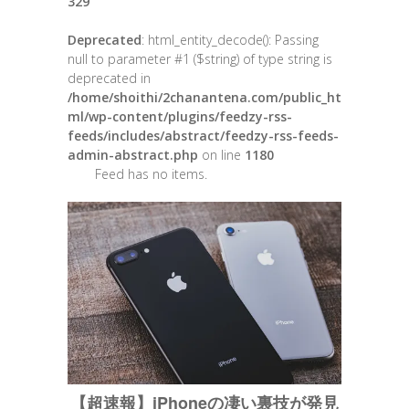
329
Deprecated
: html_entity_decode(): Passing
null to parameter #1 ($string) of type string is
deprecated in
/home/shoithi/2chanantena.com/public_ht
ml/wp-content/plugins/feedzy-rss-
feeds/includes/abstract/feedzy-rss-feeds-
admin-abstract.php
on line
1180
Feed has no items.
【超速報】iPhoneの凄い裏技が発見