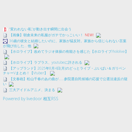
“変われない私”が動き出す瞬間に出会う
【画像】朝倉未来の私服がガチでかっこいい！
NEW!
36歳の彼女と結婚したいのに、家族が猛反対。家族から信じられない言葉
が飛び出した… 他
【ホロライブ】改めてラジオ体操の有能さを感じた【ホロライブ/hololive】
【ホロライブ】ラプラス、youtubeに許される
【アップランド】2025年8月4日(月)のどっとライブ・ぶいぱい＆ガリベン
チャーVまとめ！【Vtuber】
【文春砲】松山千春のあの曲が……参院選自民候補の応援で公選法違反の疑
い
三大アイドルアニメ、決まる
Powered by livedoor 相互RSS