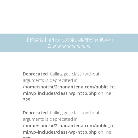
【超速報】iPhoneの凄い裏技が発見され
るｗｗｗｗｗｗｗｗ
Deprecated
: Calling get_class() without
arguments is deprecated in
/home/shoithi/2chanantena.com/public_ht
ml/wp-includes/class-wp-http.php
on line
329
Deprecated
: Calling get_class() without
arguments is deprecated in
/home/shoithi/2chanantena.com/public_ht
ml/wp-includes/class-wp-http.php
on line