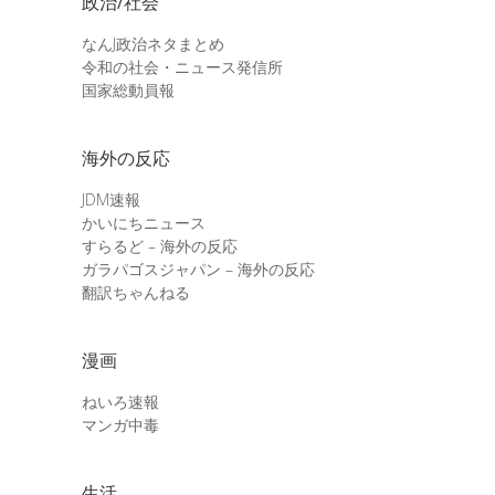
政治/社会
なんJ政治ネタまとめ
令和の社会・ニュース発信所
国家総動員報
海外の反応
JDM速報
かいにちニュース
すらるど – 海外の反応
ガラパゴスジャパン – 海外の反応
翻訳ちゃんねる
漫画
ねいろ速報
マンガ中毒
生活