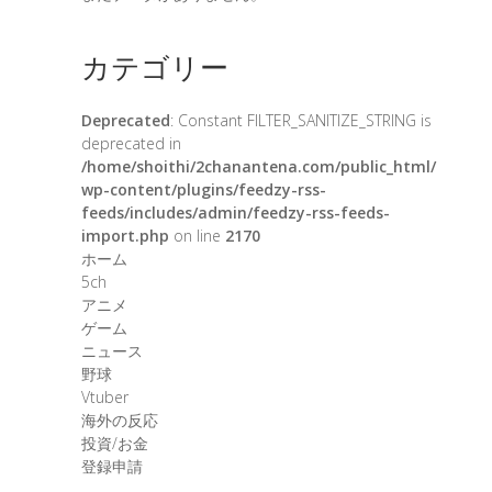
カテゴリー
Deprecated
: Constant FILTER_SANITIZE_STRING is
deprecated in
/home/shoithi/2chanantena.com/public_html/
wp-content/plugins/feedzy-rss-
feeds/includes/admin/feedzy-rss-feeds-
import.php
on line
2170
ホーム
5ch
アニメ
ゲーム
ニュース
野球
Vtuber
海外の反応
投資/お金
登録申請