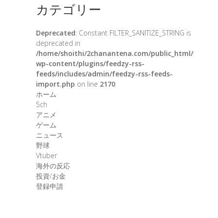
カテゴリー
Deprecated
: Constant FILTER_SANITIZE_STRING is
deprecated in
/home/shoithi/2chanantena.com/public_html/
wp-content/plugins/feedzy-rss-
feeds/includes/admin/feedzy-rss-feeds-
import.php
on line
2170
ホーム
5ch
アニメ
ゲーム
ニュース
野球
Vtuber
海外の反応
投資/お金
登録申請