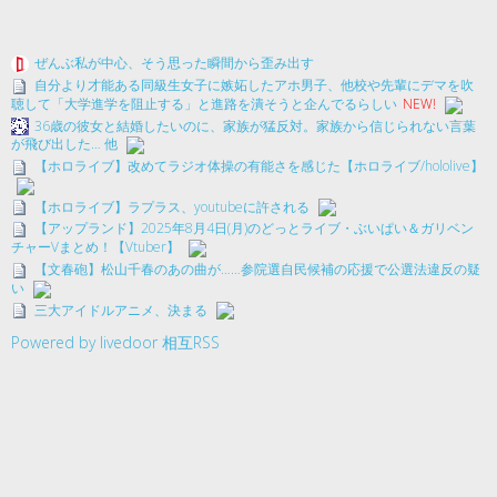
ぜんぶ私が中心、そう思った瞬間から歪み出す
自分より才能ある同級生女子に嫉妬したアホ男子、他校や先輩にデマを吹
聴して「大学進学を阻止する」と進路を潰そうと企んでるらしい
NEW!
36歳の彼女と結婚したいのに、家族が猛反対。家族から信じられない言葉
が飛び出した… 他
【ホロライブ】改めてラジオ体操の有能さを感じた【ホロライブ/hololive】
【ホロライブ】ラプラス、youtubeに許される
【アップランド】2025年8月4日(月)のどっとライブ・ぶいぱい＆ガリベン
チャーVまとめ！【Vtuber】
【文春砲】松山千春のあの曲が……参院選自民候補の応援で公選法違反の疑
い
三大アイドルアニメ、決まる
Powered by livedoor 相互RSS