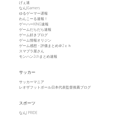
げぇ速
なんJGamers
ゆるゲーマー遅報
わんこーる速報！
ゲーハーKING速報
ゲームだらだら速報
ゲーム好きブログ
ゲーム情報オリジン
ゲーム感想・評価まとめ＠2ｃｈ
スマブラ屋さん
モンハン2chまとめ速報
サッカー
サッカーマニア
レオザフットボール日本代表監督推薦ブログ
スポーツ
なんJ PRIDE