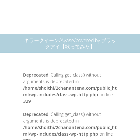
キラークイーン/Ayase/covered by ブラッ
クアイ【歌ってみた】
Deprecated
: Calling get_class() without
arguments is deprecated in
/home/shoithi/2chanantena.com/public_ht
ml/wp-includes/class-wp-http.php
on line
329
Deprecated
: Calling get_class() without
arguments is deprecated in
/home/shoithi/2chanantena.com/public_ht
ml/wp-includes/class-wp-http.php
on line