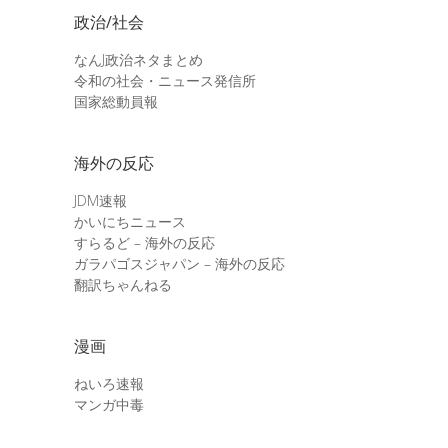
政治/社会
なんJ政治ネタまとめ
令和の社会・ニュース発信所
国家総動員報
海外の反応
JDM速報
かいにちニュース
すらるど – 海外の反応
ガラパゴスジャパン – 海外の反応
翻訳ちゃんねる
漫画
ねいろ速報
マンガ中毒