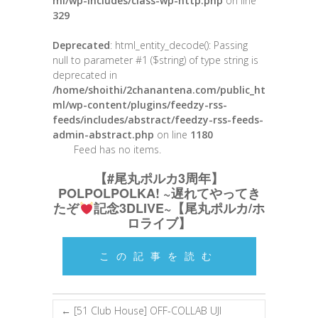
ml/wp-includes/class-wp-http.php
on line
329
Deprecated
: html_entity_decode(): Passing
null to parameter #1 ($string) of type string is
deprecated in
/home/shoithi/2chanantena.com/public_ht
ml/wp-content/plugins/feedzy-rss-
feeds/includes/abstract/feedzy-rss-feeds-
admin-abstract.php
on line
1180
Feed has no items.
【#尾丸ポルカ3周年】
POLPOLPOLKA! ~遅れてやってき
たぞ
記念3DLIVE~【尾丸ポルカ/ホ
ロライブ】
この記事を読む
←
[51 Club House] OFF-COLLAB UJI