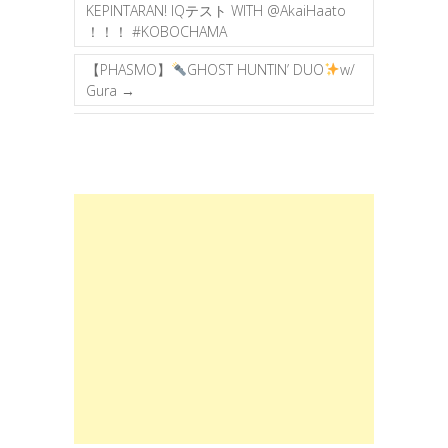
KEPINTARAN! IQテスト WITH @AkaiHaato
！！！ #KOBOCHAMA
【PHASMO】
GHOST HUNTIN’ DUO
w/
Gura
→