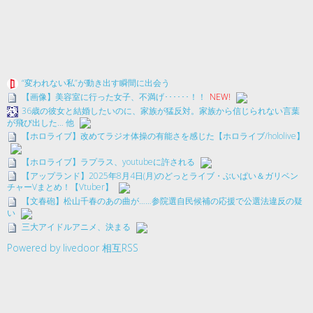
“変われない私”が動き出す瞬間に出会う
【画像】美容室に行った女子、不満げ･･････！！
NEW!
36歳の彼女と結婚したいのに、家族が猛反対。家族から信じられない言葉
が飛び出した… 他
【ホロライブ】改めてラジオ体操の有能さを感じた【ホロライブ/hololive】
【ホロライブ】ラプラス、youtubeに許される
【アップランド】2025年8月4日(月)のどっとライブ・ぶいぱい＆ガリベン
チャーVまとめ！【Vtuber】
【文春砲】松山千春のあの曲が……参院選自民候補の応援で公選法違反の疑
い
三大アイドルアニメ、決まる
Powered by livedoor 相互RSS