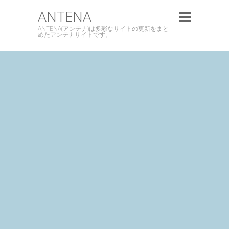
ANTENA
ANTENA(アンテナ)は多彩なサイトの更新をまと
めたアンテナサイトです。