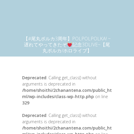
【#尾丸ポルカ3周年】POLPOLPOLKA! ~
遅れてやってきたぞ
記念3DLIVE~【尾
丸ポルカ/ホロライブ】
Deprecated
: Calling get_class() without
arguments is deprecated in
/home/shoithi/2chanantena.com/public_ht
ml/wp-includes/class-wp-http.php
on line
329
Deprecated
: Calling get_class() without
arguments is deprecated in
/home/shoithi/2chanantena.com/public_ht