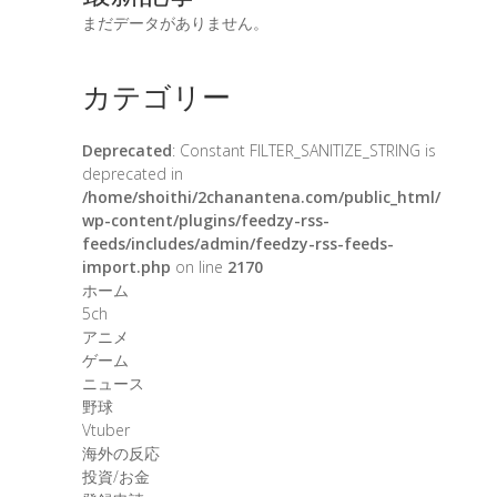
まだデータがありません。
カテゴリー
Deprecated
: Constant FILTER_SANITIZE_STRING is
deprecated in
/home/shoithi/2chanantena.com/public_html/
wp-content/plugins/feedzy-rss-
feeds/includes/admin/feedzy-rss-feeds-
import.php
on line
2170
ホーム
5ch
アニメ
ゲーム
ニュース
野球
Vtuber
海外の反応
投資/お金