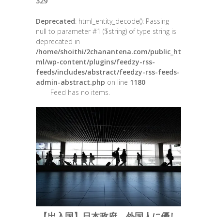
329
Deprecated
: html_entity_decode(): Passing
null to parameter #1 ($string) of type string is
deprecated in
/home/shoithi/2chanantena.com/public_ht
ml/wp-content/plugins/feedzy-rss-
feeds/includes/abstract/feedzy-rss-feeds-
admin-abstract.php
on line
1180
Feed has no items.
【出入国】日本政府、外国人に優し