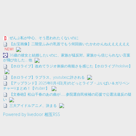
ぜんぶ私が中心、そう思われたくないのに
【お宝画像】二階堂ふみの乳首でもう何回抜いたかわかんねええええええ
NEW!
36歳の彼女と結婚したいのに、家族が猛反対。家族から信じられない言葉
が飛び出した… 他
【ホロライブ】改めてラジオ体操の有能さを感じた【ホロライブ/hololive】
【ホロライブ】ラプラス、youtubeに許される
【アップランド】2025年8月4日(月)のどっとライブ・ぶいぱい＆ガリベン
チャーVまとめ！【Vtuber】
【文春砲】松山千春のあの曲が……参院選自民候補の応援で公選法違反の疑
い
三大アイドルアニメ、決まる
Powered by livedoor 相互RSS