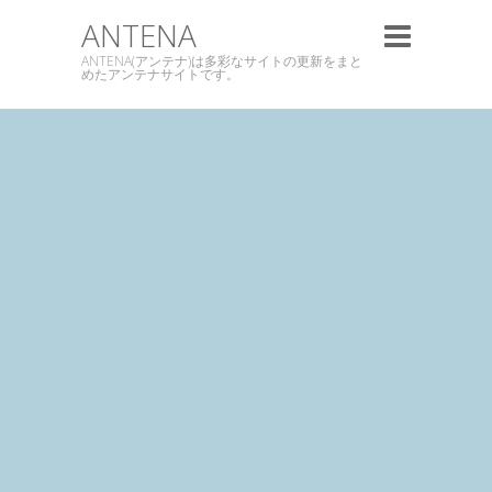
ANTENA
ANTENA(アンテナ)は多彩なサイトの更新をまと
めたアンテナサイトです。