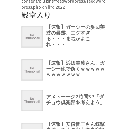
content/plugins/feedwordpress/feedword
press.php
on line
2022
殿堂入り