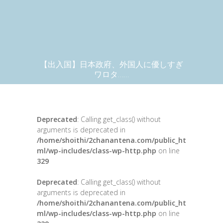
【出入国】日本政府、外国人に優しすぎ
ワロタ……
Deprecated
: Calling get_class() without
arguments is deprecated in
/home/shoithi/2chanantena.com/public_ht
ml/wp-includes/class-wp-http.php
on line
329
Deprecated
: Calling get_class() without
arguments is deprecated in
/home/shoithi/2chanantena.com/public_ht
ml/wp-includes/class-wp-http.php
on line