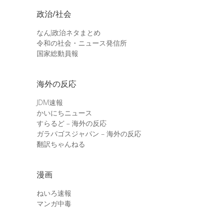
政治/社会
なんJ政治ネタまとめ
令和の社会・ニュース発信所
国家総動員報
海外の反応
JDM速報
かいにちニュース
すらるど – 海外の反応
ガラパゴスジャパン – 海外の反応
翻訳ちゃんねる
漫画
ねいろ速報
マンガ中毒