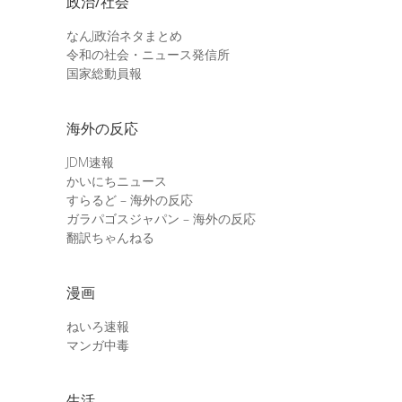
政治/社会
なんJ政治ネタまとめ
令和の社会・ニュース発信所
国家総動員報
海外の反応
JDM速報
かいにちニュース
すらるど – 海外の反応
ガラパゴスジャパン – 海外の反応
翻訳ちゃんねる
漫画
ねいろ速報
マンガ中毒
生活