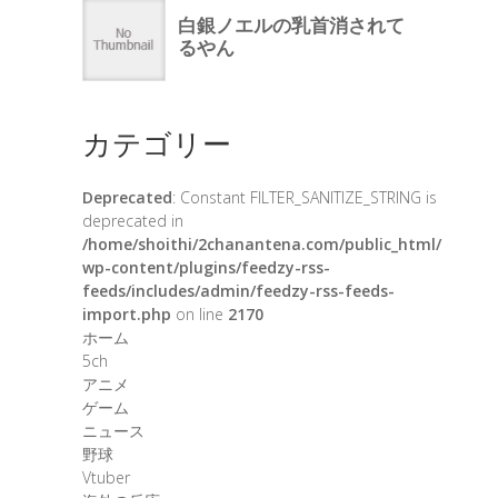
カテゴリー
Deprecated
: Constant FILTER_SANITIZE_STRING is
deprecated in
/home/shoithi/2chanantena.com/public_html/
wp-content/plugins/feedzy-rss-
feeds/includes/admin/feedzy-rss-feeds-
import.php
on line
2170
ホーム
5ch
アニメ
ゲーム
ニュース
野球
Vtuber