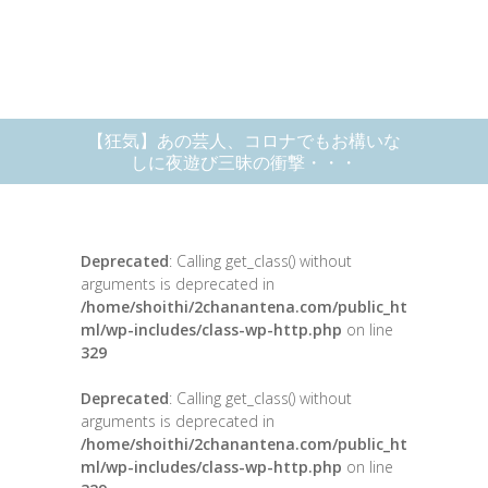
【狂気】あの芸人、コロナでもお構いな
しに夜遊び三昧の衝撃・・・
Deprecated
: Calling get_class() without
arguments is deprecated in
/home/shoithi/2chanantena.com/public_ht
ml/wp-includes/class-wp-http.php
on line
329
Deprecated
: Calling get_class() without
arguments is deprecated in
/home/shoithi/2chanantena.com/public_ht
ml/wp-includes/class-wp-http.php
on line