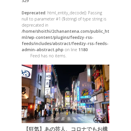
329
Deprecated
: html_entity_decode(): Passing
null to parameter #1 ($string) of type string is
deprecated in
/home/shoithi/2chanantena.com/public_ht
ml/wp-content/plugins/feedzy-rss-
feeds/includes/abstract/feedzy-rss-feeds-
admin-abstract.php
on line
1180
Feed has no items.
【狂気】あの芸人、コロナでもお構