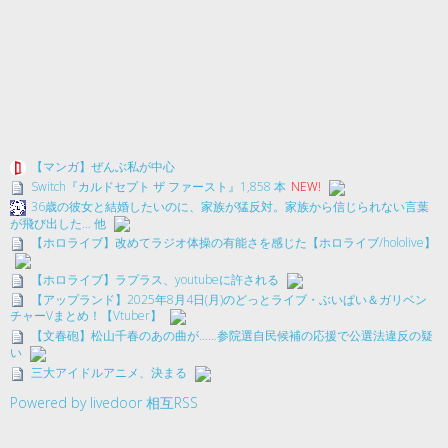
【マンガ】ぜんぶ私が中心
Switch『カルドセプト ザ ファースト』1,858 本
NEW!
36歳の彼女と結婚したいのに、家族が猛反対。家族から信じられない言葉
が飛び出した… 他
【ホロライブ】改めてラジオ体操の有能さを感じた【ホロライブ/hololive】
【ホロライブ】ラプラス、youtubeに許される
【アップランド】2025年8月4日(月)のどっとライブ・ぶいぱい＆ガリベン
チャーVまとめ！【Vtuber】
【文春砲】松山千春のあの曲が……参院選自民候補の応援で公選法違反の疑
い
三大アイドルアニメ、決まる
Powered by livedoor 相互RSS