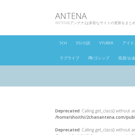
ANTENA
ANTENA(アンテナ)は多彩なサイトの更新をま
5CH
SS/小説
VTUBER
アイド
ラブライブ
噂/ゴシップ
投資/お
Deprecated
: Calling get_class() without
/home/shoithi/2chanantena.com/publ
Deprecated
: Calling get_class() without