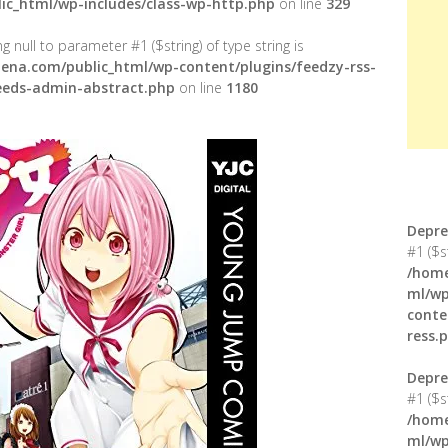
ic_html/wp-includes/class-wp-http.php
on line
329
g null to parameter #1 ($string) of type string is
ena.com/public_html/wp-content/plugins/feedzy-rss-
feeds-admin-abstract.php
on line
1180
Depre
#1 ($s
/home
ml/wp
conte
ress.
Depre
#1 ($s
/home
ml/wp