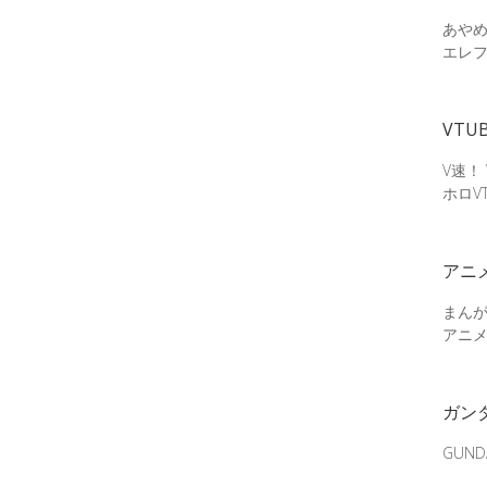
あやめ
エレ
VTU
V速！
ホロV
アニ
まん
アニ
ガン
GUN