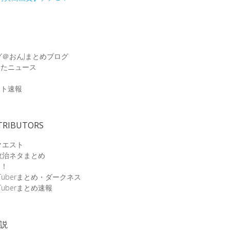
グ＠おんJまとめブログ
めたニュース
速
ット速報
TRIBUTORS
クエスト
政治ネタまとめ
速！
Tuberまとめ・ダークネス
Tuberまとめ速報
小説