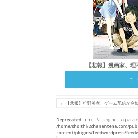
【悲報】漫画家、理
こ
←
【悲報】狩野英孝、ゲーム配信が突如終
Deprecated
: trim(): Passing null to para
/home/shoithi/2chanantena.com/publ
content/plugins/feedwordpress/feed