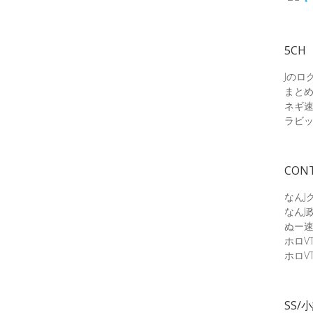
5CH
Jのロ
まと
ネギ
ラビ
CON
なんJ
なんJ
ぬー
ホロV
ホロV
SS/