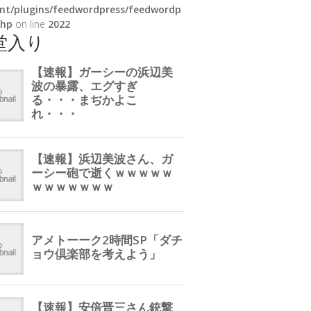
nt/plugins/feedwordpress/feedwordp
php
on line
2022
堂入り