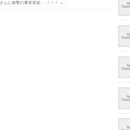
さんに衝撃の事実発覚……！！！
→