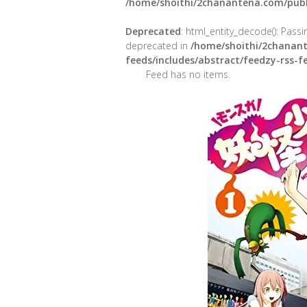
/home/shoithi/2chanantena.com/publ
Deprecated
: html_entity_decode(): Passin
deprecated in
/home/shoithi/2chanant
feeds/includes/abstract/feedzy-rss-
Feed has no items.