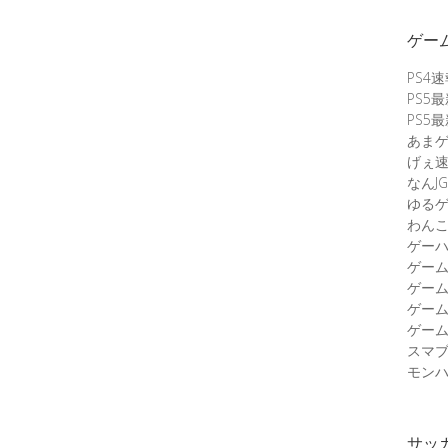
ゲー
PS4
PS5
PS5
あま
げぇ
なんJG
ゆる
わん
ゲーハ
ゲー
ゲー
ゲー
ゲーム
スマ
モンハ
サッ