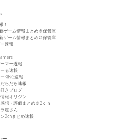
ム
速報！
最新ゲーム情報まとめ＠保管庫
最新ゲーム情報まとめ＠保管庫
ゲー速報
速
amers
ゲーマー遅報
こーる速報！
ーKING速報
ムだらだら速報
ム好きブログ
ム情報オリジン
感想・評価まとめ＠2ｃｈ
ブラ屋さん
ン2chまとめ速報
カー