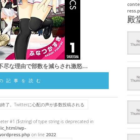
conte
ress.
殿
不尽な理由で部数を減らされ激怒…
の記事を読む
了。Twitterに心配の声が多数投稿される
meter #1 ($string) of type string is deprecated in
ic_html/wp-
wordpress.php
on line
2022