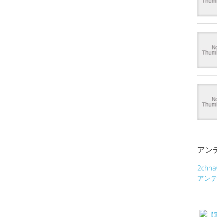
アン
2chna
アン