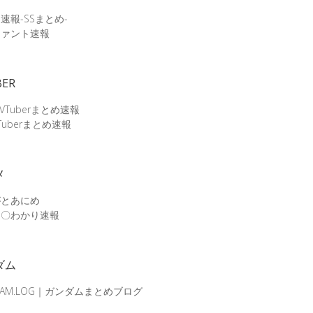
速報-SSまとめ-
ファント速報
BER
 VTuberまとめ速報
Tuberまとめ速報
メ
がとあにめ
メ〇わかり速報
ダム
DAM.LOG｜ガンダムまとめブログ