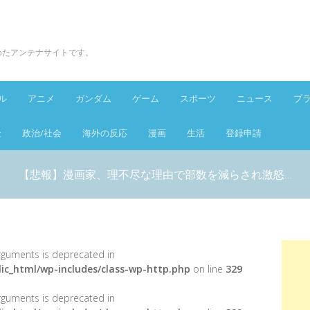
とめたアンテナサイトです。
ル
アニメ
ガンダム
ゲーム
スポーツ
ニュース
プ
金
政治/社会
海外の反応
漫画
生活
登録申請
【悲報】漫画家、理不尽な理由で部数を減らされ激怒…
 arguments is deprecated in
ic_html/wp-includes/class-wp-http.php
on line
329
 arguments is deprecated in