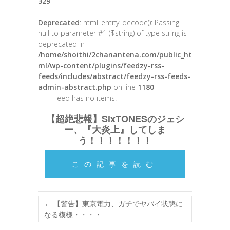
329
Deprecated
: html_entity_decode(): Passing
null to parameter #1 ($string) of type string is
deprecated in
/home/shoithi/2chanantena.com/public_ht
ml/wp-content/plugins/feedzy-rss-
feeds/includes/abstract/feedzy-rss-feeds-
admin-abstract.php
on line
1180
Feed has no items.
【超絶悲報】SixTONESのジェシ
ー、『大炎上』してしま
う！！！！！！！
この記事を読む
←
【警告】東京電力、ガチでヤバイ状態に
なる模様・・・・