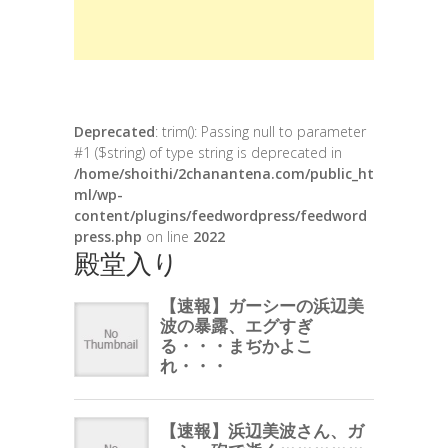
Deprecated
: trim(): Passing null to parameter
#1 ($string) of type string is deprecated in
/home/shoithi/2chanantena.com/public_ht
ml/wp-
content/plugins/feedwordpress/feedword
press.php
on line
2022
殿堂入り