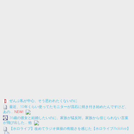
ぜんぶ私が中心、そう思われたくないのに
最近、10年くらい使ってたモニターが流石に焼き付き始めたんですけど、
あの...
NEW!
36歳の彼女と結婚したいのに、家族が猛反対。家族から信じられない言葉
が飛び出した… 他
【ホロライブ】改めてラジオ体操の有能さを感じた【ホロライブ/hololive】