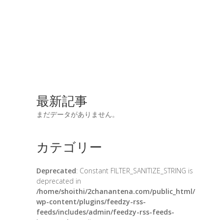
最新記事
まだデータがありません。
カテゴリー
Deprecated
: Constant FILTER_SANITIZE_STRING is
deprecated in
/home/shoithi/2chanantena.com/public_html/
wp-content/plugins/feedzy-rss-
feeds/includes/admin/feedzy-rss-feeds-