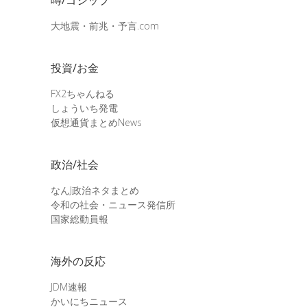
大地震・前兆・予言.com
投資/お金
FX2ちゃんねる
しょういち発電
仮想通貨まとめNews
政治/社会
なんJ政治ネタまとめ
令和の社会・ニュース発信所
国家総動員報
海外の反応
JDM速報
かいにちニュース