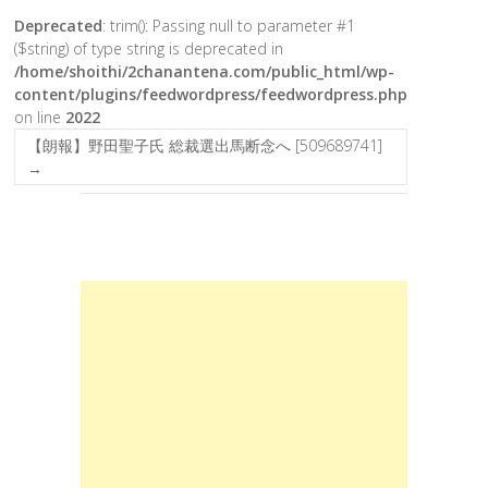
Deprecated
: trim(): Passing null to parameter #1
($string) of type string is deprecated in
/home/shoithi/2chanantena.com/public_html/wp-
content/plugins/feedwordpress/feedwordpress.php
on line
2022
【朗報】野田聖子氏 総裁選出馬断念へ [509689741]
→