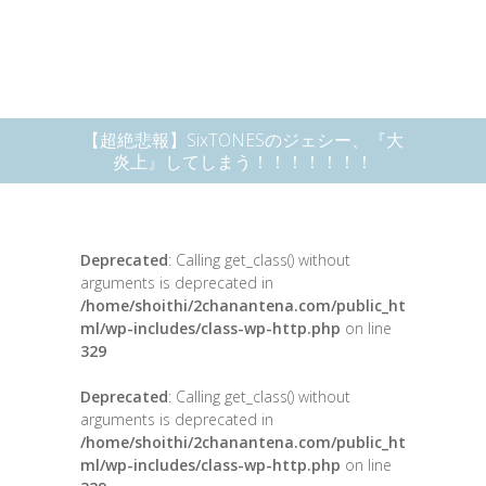
【超絶悲報】SixTONESのジェシー、『大
炎上』してしまう！！！！！！！
Deprecated
: Calling get_class() without
arguments is deprecated in
/home/shoithi/2chanantena.com/public_ht
ml/wp-includes/class-wp-http.php
on line
329
Deprecated
: Calling get_class() without
arguments is deprecated in
/home/shoithi/2chanantena.com/public_ht
ml/wp-includes/class-wp-http.php
on line