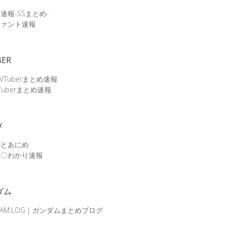
速報-SSまとめ-
ファント速報
BER
 VTuberまとめ速報
Tuberまとめ速報
メ
がとあにめ
メ〇わかり速報
ダム
DAM.LOG｜ガンダムまとめブログ