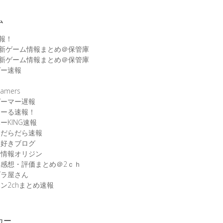
ム
速報！
最新ゲーム情報まとめ＠保管庫
最新ゲーム情報まとめ＠保管庫
ゲー速報
速
amers
ゲーマー遅報
こーる速報！
ーKING速報
ムだらだら速報
ム好きブログ
ム情報オリジン
感想・評価まとめ＠2ｃｈ
ブラ屋さん
ン2chまとめ速報
カー