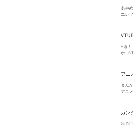
あやめ
エレ
VTU
V速！
ホロV
アニ
まん
アニ
ガン
GUN