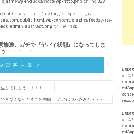
ic_html/wp-includes/class-wp-http.php
on line
329
g null to parameter #1 ($string) of type string is
ena.com/public_html/wp-content/plugins/feedzy-rss-
feeds-admin-abstract.php
on line
1180
家族達、ガチで『ヤバイ状態』になってしま
う・・・・・
の記事を読む
Depre
#1 ($s
/home
発生してしまう！！！！！！
ml/wp
conte
放送できなくなった本当の理由 → これはヤバ過ぎた・・・
→
ress.
Depre
#1 ($s
/home
ml/wp