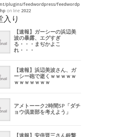
nt/plugins/feedwordpress/feedwordp
php
on line
2022
堂入り