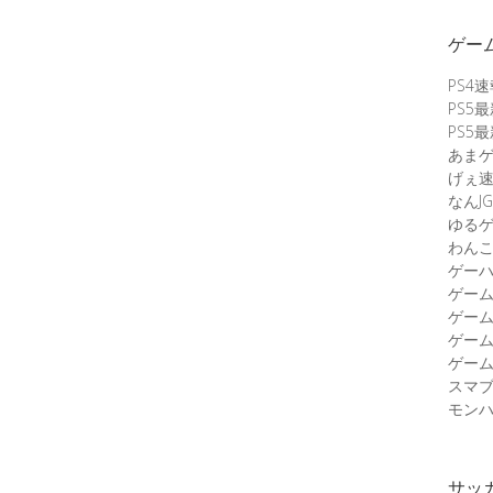
ゲー
PS4
PS5
PS5
あま
げぇ
なんJG
ゆる
わん
ゲーハ
ゲー
ゲー
ゲー
ゲーム
スマ
モンハ
サッ