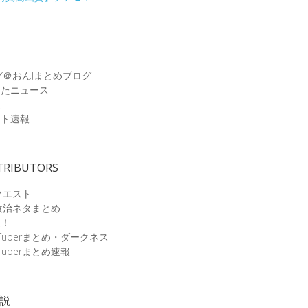
グ＠おんJまとめブログ
めたニュース
速
ット速報
TRIBUTORS
クエスト
政治ネタまとめ
速！
Tuberまとめ・ダークネス
Tuberまとめ速報
小説