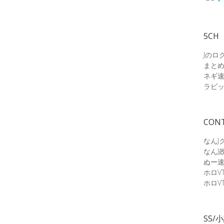
5CH
Jのロ
まと
ネギ
ラビ
CON
なんJ
なんJ
ぬー
ホロV
ホロV
SS/