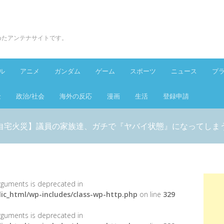
とめたアンテナサイトです。
ル
アニメ
ガンダム
ゲーム
スポーツ
ニュース
プ
金
政治/社会
海外の反応
漫画
生活
登録申請
自宅火災】議員の家族達、ガチで『ヤバイ状態』になってしま
 arguments is deprecated in
ic_html/wp-includes/class-wp-http.php
on line
329
 arguments is deprecated in