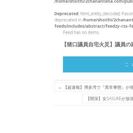
/home/shoithi/2chanantena.com/publ
Deprecated
: html_entity_decode(): Passin
deprecated in
/home/shoithi/2chanant
feeds/includes/abstract/feedzy-rss-
Feed has no items.
【猪口議員自宅火災】議員の
こ
←
【超速報】博多湾で『異常事態』が
【闇深】女SASUKEが