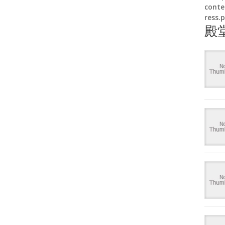
conte
ress.
殿