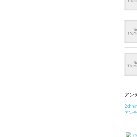
アン
2chna
アン