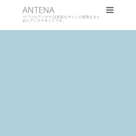
ANTENA
ANTENA(アンテナ)は多彩なサイトの更新をまと
めたアンテナサイトです。