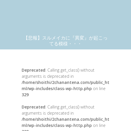
【悲報】スルメイカに『異変』が起こっ
てる模様・・・
Deprecated
: Calling get_class() without
arguments is deprecated in
/home/shoithi/2chanantena.com/public_ht
ml/wp-includes/class-wp-http.php
on line
329
Deprecated
: Calling get_class() without
arguments is deprecated in
/home/shoithi/2chanantena.com/public_ht
ml/wp-includes/class-wp-http.php
on line