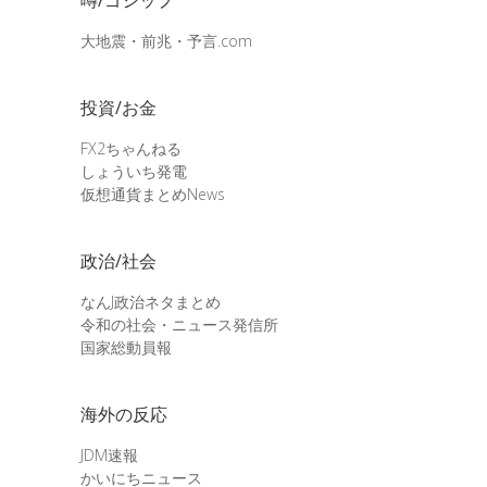
大地震・前兆・予言.com
投資/お金
FX2ちゃんねる
しょういち発電
仮想通貨まとめNews
政治/社会
なんJ政治ネタまとめ
令和の社会・ニュース発信所
国家総動員報
海外の反応
JDM速報
かいにちニュース