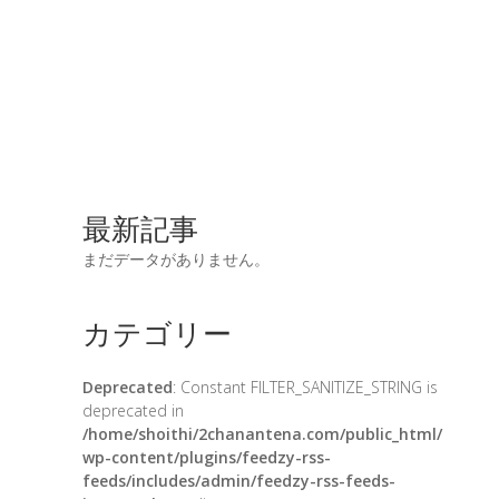
最新記事
まだデータがありません。
カテゴリー
Deprecated
: Constant FILTER_SANITIZE_STRING is
deprecated in
/home/shoithi/2chanantena.com/public_html/
wp-content/plugins/feedzy-rss-
feeds/includes/admin/feedzy-rss-feeds-