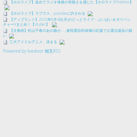
【ホロライブ】改めてラジオ体操の有能さを感じた【ホロライブ/hololive】
【ホロライブ】ラプラス、youtubeに許される
【アップランド】2025年8月4日(月)のどっとライブ・ぶいぱい＆ガリベン
チャーVまとめ！【Vtuber】
【文春砲】松山千春のあの曲が……参院選自民候補の応援で公選法違反の疑
い
三大アイドルアニメ、決まる
Powered by livedoor 相互RSS