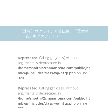
【速報】ウクライナと英仏独、『重大発
表』キタァアアアアーーーー！！
Deprecated
: Calling get_class() without
arguments is deprecated in
/home/shoithi/2chanantena.com/public_ht
ml/wp-includes/class-wp-http.php
on line
329
Deprecated
: Calling get_class() without
arguments is deprecated in
/home/shoithi/2chanantena.com/public_ht
ml/wp-includes/class-wp-http.php
on line