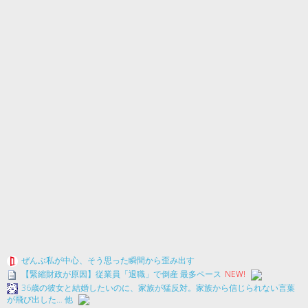
ぜんぶ私が中心、そう思った瞬間から歪み出す
【緊縮財政が原因】従業員「退職」で倒産 最多ペース
NEW!
36歳の彼女と結婚したいのに、家族が猛反対。家族から信じられない言葉
が飛び出した… 他