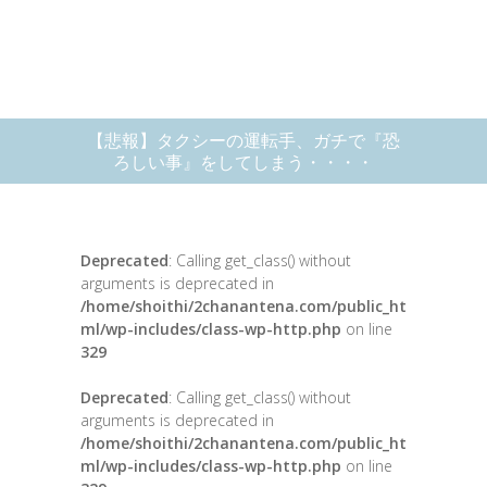
【悲報】タクシーの運転手、ガチで『恐
ろしい事』をしてしまう・・・・
Deprecated
: Calling get_class() without
arguments is deprecated in
/home/shoithi/2chanantena.com/public_ht
ml/wp-includes/class-wp-http.php
on line
329
Deprecated
: Calling get_class() without
arguments is deprecated in
/home/shoithi/2chanantena.com/public_ht
ml/wp-includes/class-wp-http.php
on line