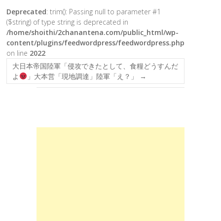
Deprecated
: trim(): Passing null to parameter #1
($string) of type string is deprecated in
/home/shoithi/2chanantena.com/public_html/wp-
content/plugins/feedwordpress/feedwordpress.php
on line
2022
大日本帝国陸軍「侵攻できたとして、食糧どうすんだ
よ
」大本営「現地調達」陸軍「え？」
→