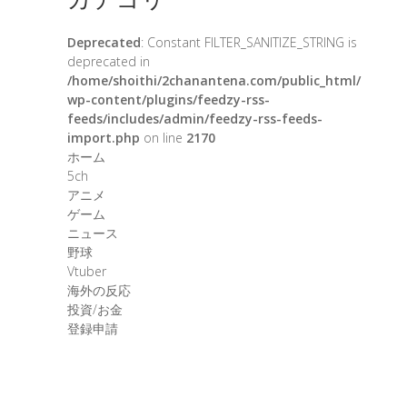
Deprecated
: Constant FILTER_SANITIZE_STRING is
deprecated in
/home/shoithi/2chanantena.com/public_html/
wp-content/plugins/feedzy-rss-
feeds/includes/admin/feedzy-rss-feeds-
import.php
on line
2170
ホーム
5ch
アニメ
ゲーム
ニュース
野球
Vtuber
海外の反応
投資/お金
登録申請