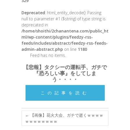
329
Deprecated
: html_entity_decode(): Passing
null to parameter #1 ($string) of type string is
deprecated in
/home/shoithi/2chanantena.com/public_ht
ml/wp-content/plugins/feedzy-rss-
feeds/includes/abstract/feedzy-rss-feeds-
admin-abstract.php
on line
1180
Feed has no items.
【悲報】タクシーの運転手、ガチで
『恐ろしい事』をしてしま
う・・・・
この記事を読む
←
【画像】花火大会、ガチで逝くｗｗｗｗ
ｗｗｗｗｗｗｗｗ