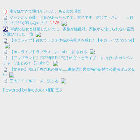
妻が嫌すぎて壊れていった、ある夫の現実
ジャンポケ斉藤「同意があったんです。本当です。信じて下さい」 ←何
でこの主張が通らないの？
NEW!
36歳の彼女と結婚したいのに、家族が猛反対。家族から信じられない言葉
が飛び出した… 他
【ホロライブ】改めてラジオ体操の有能さを感じた【ホロライブ/hololive】
【ホロライブ】ラプラス、youtubeに許される
【アップランド】2025年8月4日(月)のどっとライブ・ぶいぱい＆ガリベン
チャーVまとめ！【Vtuber】
【文春砲】松山千春のあの曲が……参院選自民候補の応援で公選法違反の疑
い
三大アイドルアニメ、決まる
Powered by livedoor 相互RSS