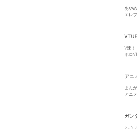
あやめ
エレ
VTU
V速！
ホロV
アニ
まん
アニ
ガン
GUN