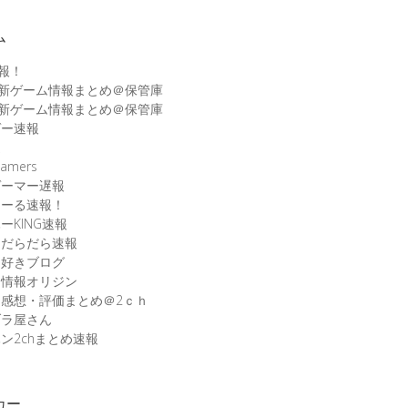
ム
速報！
最新ゲーム情報まとめ＠保管庫
最新ゲーム情報まとめ＠保管庫
ゲー速報
速
amers
ゲーマー遅報
こーる速報！
ーKING速報
ムだらだら速報
ム好きブログ
ム情報オリジン
感想・評価まとめ＠2ｃｈ
ブラ屋さん
ン2chまとめ速報
カー