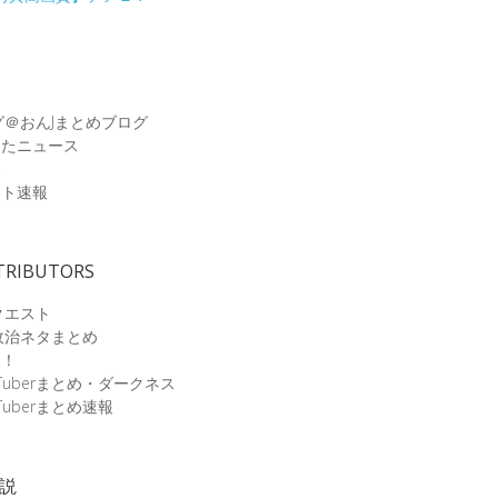
グ＠おんJまとめブログ
めたニュース
速
ット速報
TRIBUTORS
クエスト
政治ネタまとめ
速！
Tuberまとめ・ダークネス
Tuberまとめ速報
小説