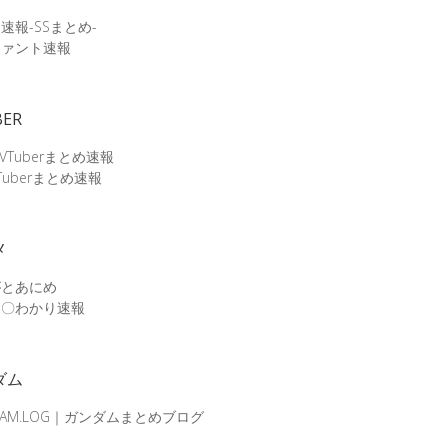
速報-SSまとめ-
ファント速報
BER
 VTuberまとめ速報
Tuberまとめ速報
メ
がとあにめ
メ〇わかり速報
ダム
DAM.LOG｜ガンダムまとめブログ