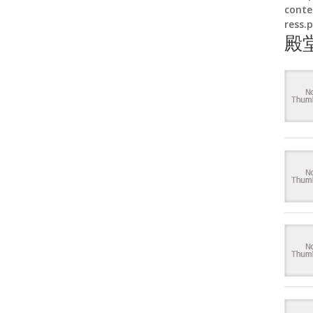
conte
ress.
殿