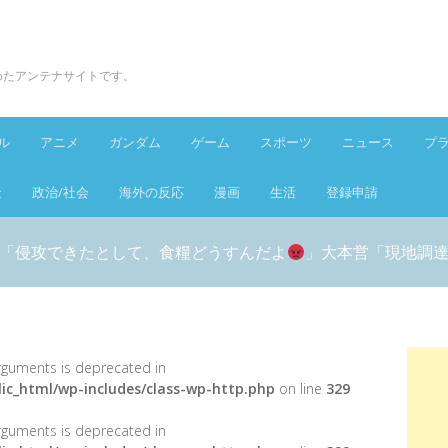
とめたアンテナサイトです。
ル
アニメ
ガンダム
ゲーム
スポーツ
ニュース
プ
金
政治/社会
海外の反応
漫画
生活
登録申請
「侵攻できたとして、食糧どうすんだよ
」大本営「現地調
 arguments is deprecated in
ic_html/wp-includes/class-wp-http.php
on line
329
 arguments is deprecated in