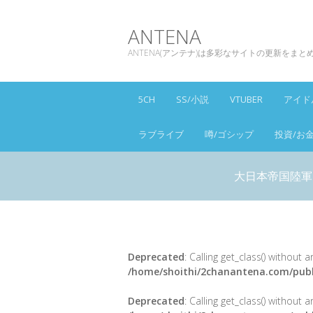
ANTENA
ANTENA(アンテナ)は多彩なサイトの更新をま
5CH
SS/小説
VTUBER
アイド
ラブライブ
噂/ゴシップ
投資/お
大日本帝国陸軍
Deprecated
: Calling get_class() without
/home/shoithi/2chanantena.com/publ
Deprecated
: Calling get_class() without