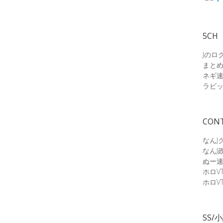
5CH
Jのロ
まと
ネギ
ラビ
CON
なんJ
なんJ
ぬー
ホロV
ホロV
SS/