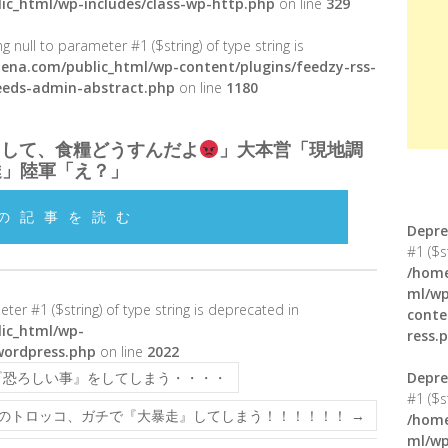
ic_html/wp-includes/class-wp-http.php
on line
329
g null to parameter #1 ($string) of type string is
ena.com/public_html/wp-content/plugins/feedzy-rss-
feeds-admin-abstract.php
on line
1180
として、食糧どうすんだよ
」大本営「現地調
達」陸軍「え？」
の記事を読む
Depre
#1 ($s
/home
ml/wp
meter #1 ($string) of type string is deprecated in
conte
ic_html/wp-
ress.
wordpress.php
on line
2022
『恐ろしい事』をしてしまう・・・・
Depre
#1 ($s
のトロッコ、ガチで『大暴走』してしまう！！！！！！
→
/home
ml/wp