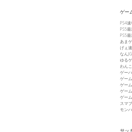
ゲー
PS4
PS5
PS5
あま
げぇ
なんJG
ゆる
わん
ゲーハ
ゲー
ゲー
ゲー
ゲーム
スマ
モンハ
サッ