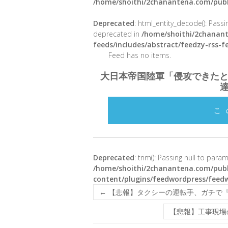
/home/shoithi/2chanantena.com/publ
Deprecated
: html_entity_decode(): Passin
deprecated in
/home/shoithi/2chanant
feeds/includes/abstract/feedzy-rss-
Feed has no items.
大日本帝国陸軍「侵攻できた
こ
Deprecated
: trim(): Passing null to para
/home/shoithi/2chanantena.com/publ
content/plugins/feedwordpress/feed
←
【悲報】タクシーの運転手、ガチで
【悲報】工事現場