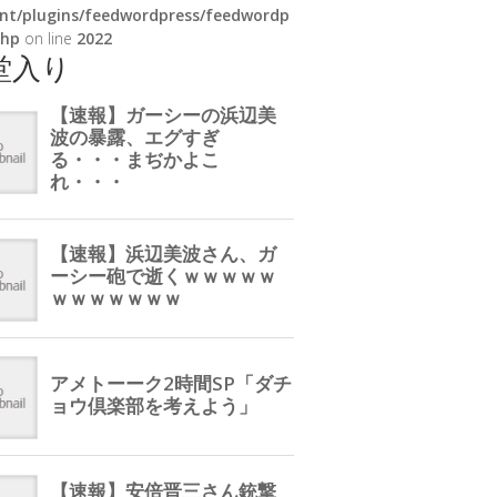
nt/plugins/feedwordpress/feedwordp
php
on line
2022
堂入り