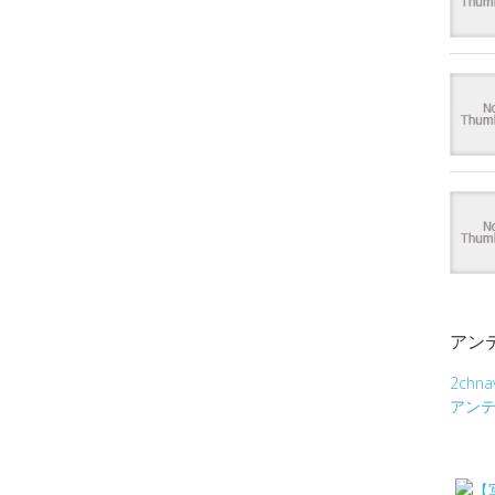
アン
2chna
アン