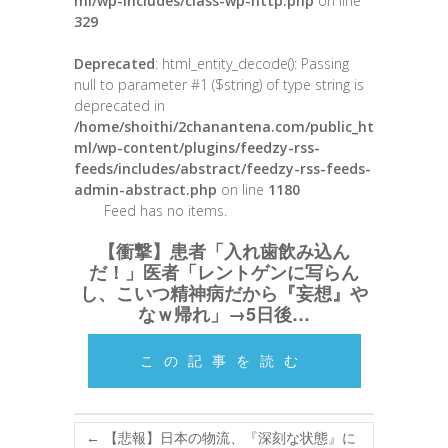
ml/wp-includes/class-wp-http.php
on line
329
Deprecated
: html_entity_decode(): Passing
null to parameter #1 ($string) of type string is
deprecated in
/home/shoithi/2chanantena.com/public_ht
ml/wp-content/plugins/feedzy-rss-
feeds/includes/abstract/feedzy-rss-feeds-
admin-abstract.php
on line
1180
Feed has no items.
【衝撃】患者「入れ歯飲み込ん
だ！」医者「レントゲンに写らん
し、こいつ精神病だから『妄想』や
なｗ帰れ」→5日後…
この記事を読む
←
【悲報】日本の物流、『深刻な状態』に