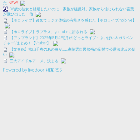
た
NEW!
36歳の彼女と結婚したいのに、家族が猛反対。家族から信じられない言葉
が飛び出した… 他
【ホロライブ】改めてラジオ体操の有能さを感じた【ホロライブ/hololive】
【ホロライブ】ラプラス、youtubeに許される
【アップランド】2025年8月4日(月)のどっとライブ・ぶいぱい＆ガリベン
チャーVまとめ！【Vtuber】
【文春砲】松山千春のあの曲が……参院選自民候補の応援で公選法違反の疑
い
三大アイドルアニメ、決まる
Powered by livedoor 相互RSS