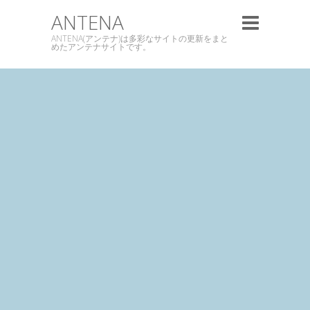
ANTENA
ANTENA(アンテナ)は多彩なサイトの更新をまと
めたアンテナサイトです。