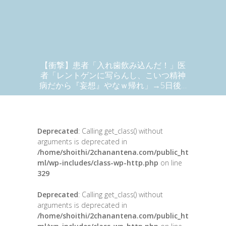
【衝撃】患者「入れ歯飲み込んだ！」医
者「レントゲンに写らんし、こいつ精神
病だから『妄想』やなｗ帰れ」→5日後…
Deprecated
: Calling get_class() without
arguments is deprecated in
/home/shoithi/2chanantena.com/public_ht
ml/wp-includes/class-wp-http.php
on line
329
Deprecated
: Calling get_class() without
arguments is deprecated in
/home/shoithi/2chanantena.com/public_ht