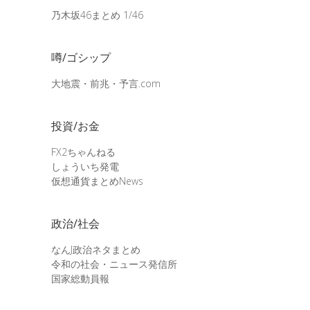
乃木坂46まとめ 1/46
噂/ゴシップ
大地震・前兆・予言.com
投資/お金
FX2ちゃんねる
しょういち発電
仮想通貨まとめNews
政治/社会
なんJ政治ネタまとめ
令和の社会・ニュース発信所
国家総動員報