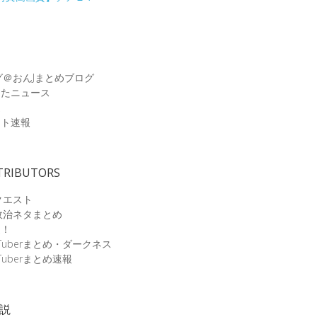
グ＠おんJまとめブログ
めたニュース
速
ット速報
TRIBUTORS
クエスト
政治ネタまとめ
速！
Tuberまとめ・ダークネス
Tuberまとめ速報
小説