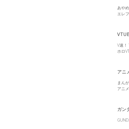
あやめ
エレ
VTU
V速！
ホロV
アニ
まん
アニ
ガン
GUN