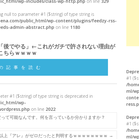
ic_html/wp-includes/class-wp-http.php
on line
329
g null to parameter #1 ($string) of type string is
ena.com/public_html/wp-content/plugins/feedzy-rss-
feeds-admin-abstract.php
on line
1180
「後でやる」←これがガチで許されない理由が
こちらｗｗｗｗ
の記事を読む
Depre
#1 ($s
/home
ml/wp
meter #1 ($string) of type string is deprecated in
conte
ic_html/wp-
ress.
wordpress.php
on line
2022
だって可能なんです。何を言っているか分かりますか？
Depre
#1 ($s
/home
年以上『アレ』がゼロだったと判明するｗｗｗｗｗｗｗｗ
→
ml/wp