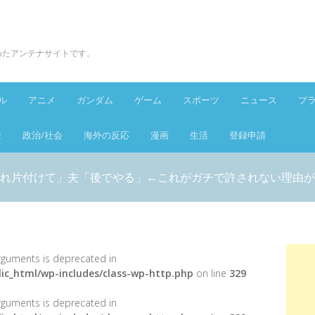
とめたアンテナサイトです。
ル
アニメ
ガンダム
ゲーム
スポーツ
ニュース
プ
金
政治/社会
海外の反応
漫画
生活
登録申請
れ片付けて」夫「後でやる」←これがガチで許されない理由が
 arguments is deprecated in
ic_html/wp-includes/class-wp-http.php
on line
329
 arguments is deprecated in