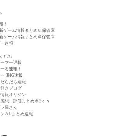
ム
速報！
最新ゲーム情報まとめ＠保管庫
最新ゲーム情報まとめ＠保管庫
ゲー速報
速
amers
ゲーマー遅報
こーる速報！
ーKING速報
ムだらだら速報
ム好きブログ
ム情報オリジン
感想・評価まとめ＠2ｃｈ
ブラ屋さん
ン2chまとめ速報
カー