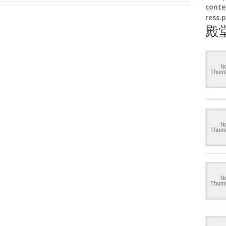
conte
ress.
殿