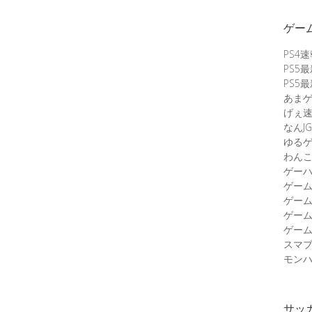
ゲー
PS4
PS5
PS5
あま
げぇ
なんJG
ゆる
わん
ゲーハ
ゲー
ゲー
ゲー
ゲーム
スマ
モンハ
サッ