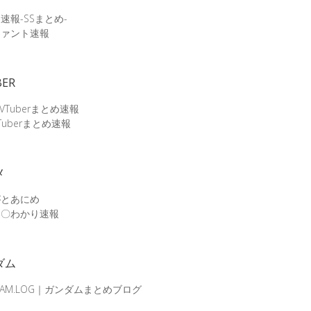
速報-SSまとめ-
ファント速報
BER
 VTuberまとめ速報
Tuberまとめ速報
メ
がとあにめ
メ〇わかり速報
ダム
DAM.LOG｜ガンダムまとめブログ