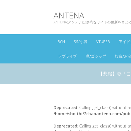
ANTENA
ANTENA(アンテナ)は多彩なサイトの更新をま
5CH
SS/小説
VTUBER
アイド
ラブライブ
噂/ゴシップ
投資/お
【悲報】妻「こ
Deprecated
: Calling get_class() without
/home/shoithi/2chanantena.com/publ
Deprecated
: Calling get_class() without