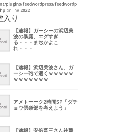
nt/plugins/feedwordpress/feedwordp
php
on line
2022
堂入り