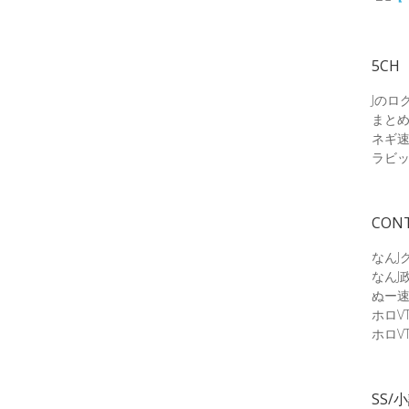
5CH
Jのロ
まと
ネギ
ラビ
CON
なんJ
なんJ
ぬー
ホロV
ホロV
SS/