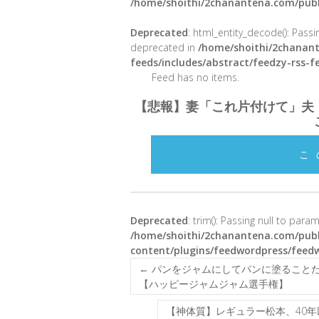
/home/shoithi/2chanantena.com/publ
Deprecated
: html_entity_decode(): Passin
deprecated in
/home/shoithi/2chanant
feeds/includes/abstract/feedzy-rss-
Feed has no items.
【悲報】妻「これ片付けて」夫
こ
Deprecated
: trim(): Passing null to para
/home/shoithi/2chanantena.com/publ
content/plugins/feedwordpress/feed
←
パンをジャムにしてパンに塗ること
【ハッピージャムジャム選手権】
【神体質】レギュラー松本、40