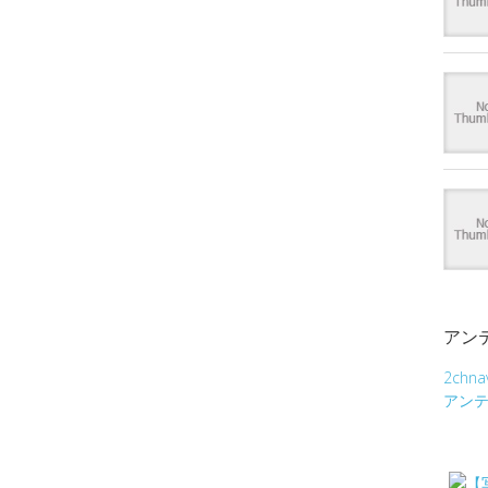
アン
2chna
アン