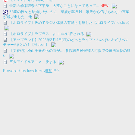
最新の橋本環奈の下半身、大変なことになってるって...
NEW!
36歳の彼女と結婚したいのに、家族が猛反対。家族から信じられない言葉
が飛び出した… 他
【ホロライブ】改めてラジオ体操の有能さを感じた【ホロライブ/hololive】
【ホロライブ】ラプラス、youtubeに許される
【アップランド】2025年8月4日(月)のどっとライブ・ぶいぱい＆ガリベン
チャーVまとめ！【Vtuber】
【文春砲】松山千春のあの曲が……参院選自民候補の応援で公選法違反の疑
い
三大アイドルアニメ、決まる
Powered by livedoor 相互RSS