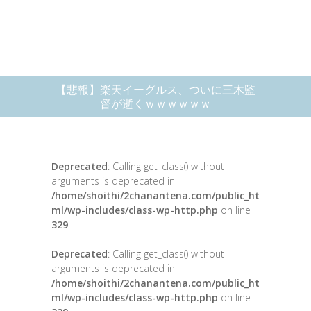
【悲報】楽天イーグルス、ついに三木監
督が逝くｗｗｗｗｗｗ
Deprecated
: Calling get_class() without
arguments is deprecated in
/home/shoithi/2chanantena.com/public_ht
ml/wp-includes/class-wp-http.php
on line
329
Deprecated
: Calling get_class() without
arguments is deprecated in
/home/shoithi/2chanantena.com/public_ht
ml/wp-includes/class-wp-http.php
on line