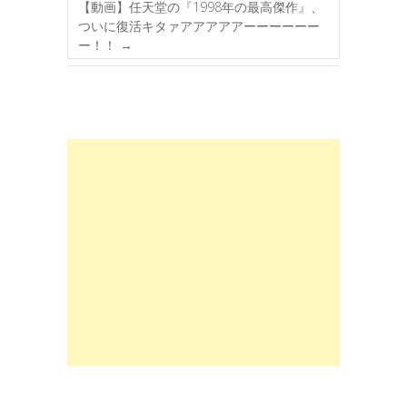
【動画】任天堂の『1998年の最高傑作』、
ついに復活キタァアアアアアーーーーーー
ー！！
→