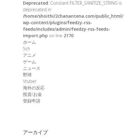
Deprecated
: Constant FILTER_SANITIZE_STRING is
deprecated in
/home/shoithi/2chanantena.com/public_html/
wp-content/plugins/feedzy-rss-
feeds/includes/admin/feedzy-rss-feeds-
import.php
on line
2170
ホーム
5ch
アニメ
ゲーム
ニュース
野球
Vtuber
海外の反応
投資/お金
登録申請
アーカイブ