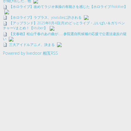
が飛び出した… 他
【ホロライブ】改めてラジオ体操の有能さを感じた【ホロライブ/hololive】
【ホロライブ】ラプラス、youtubeに許される
【アップランド】2025年8月4日(月)のどっとライブ・ぶいぱい＆ガリベン
チャーVまとめ！【Vtuber】
【文春砲】松山千春のあの曲が……参院選自民候補の応援で公選法違反の疑
い
三大アイドルアニメ、決まる
Powered by livedoor 相互RSS