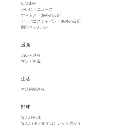
JDM速報
かいにちニュース
すらるど – 海外の反応
ガラパゴスジャパン – 海外の反応
翻訳ちゃんねる
漫画
ねいろ速報
マンガ中毒
生活
生活困窮速報
野球
なんJ PRIDE
なんJ（まとめては）いかんのか？