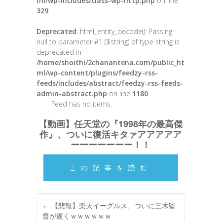
ml/wp-includes/class-wp-http.php
on line
329
Deprecated
: html_entity_decode(): Passing
null to parameter #1 ($string) of type string is
deprecated in
/home/shoithi/2chanantena.com/public_ht
ml/wp-content/plugins/feedzy-rss-
feeds/includes/abstract/feedzy-rss-feeds-
admin-abstract.php
on line
1180
Feed has no items.
【動画】任天堂の『1998年の最高傑
作』、ついに復活キタァアアアアア
ーーーーーーー！！
この記事を読む
←
【悲報】楽天イーグルス、ついに三木監
督が逝くｗｗｗｗｗｗ