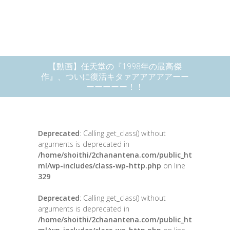
【動画】任天堂の『1998年の最高傑
作』、ついに復活キタァアアアアアーー
ーーーーー！！
Deprecated
: Calling get_class() without
arguments is deprecated in
/home/shoithi/2chanantena.com/public_ht
ml/wp-includes/class-wp-http.php
on line
329
Deprecated
: Calling get_class() without
arguments is deprecated in
/home/shoithi/2chanantena.com/public_ht