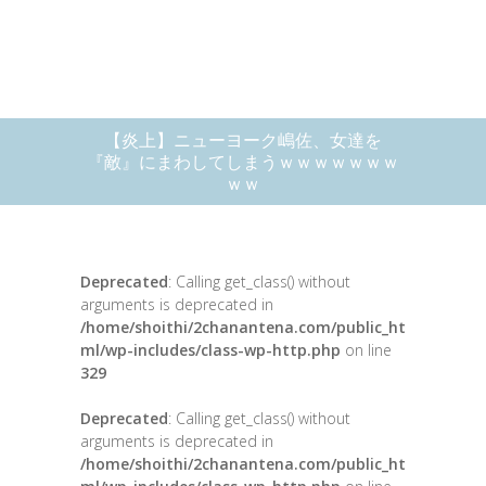
【炎上】ニューヨーク嶋佐、女達を
『敵』にまわしてしまうｗｗｗｗｗｗｗ
ｗｗ
Deprecated
: Calling get_class() without
arguments is deprecated in
/home/shoithi/2chanantena.com/public_ht
ml/wp-includes/class-wp-http.php
on line
329
Deprecated
: Calling get_class() without
arguments is deprecated in
/home/shoithi/2chanantena.com/public_ht