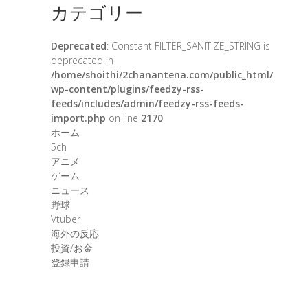
カテゴリー
Deprecated
: Constant FILTER_SANITIZE_STRING is
deprecated in
/home/shoithi/2chanantena.com/public_html/
wp-content/plugins/feedzy-rss-
feeds/includes/admin/feedzy-rss-feeds-
import.php
on line
2170
ホーム
5ch
アニメ
ゲーム
ニュース
野球
Vtuber
海外の反応
投資/お金
登録申請