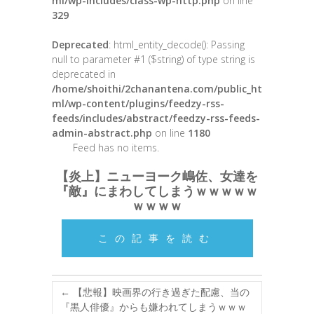
ml/wp-includes/class-wp-http.php
on line
329
Deprecated
: html_entity_decode(): Passing
null to parameter #1 ($string) of type string is
deprecated in
/home/shoithi/2chanantena.com/public_ht
ml/wp-content/plugins/feedzy-rss-
feeds/includes/abstract/feedzy-rss-feeds-
admin-abstract.php
on line
1180
Feed has no items.
【炎上】ニューヨーク嶋佐、女達を
『敵』にまわしてしまうｗｗｗｗｗ
ｗｗｗｗ
この記事を読む
←
【悲報】映画界の行き過ぎた配慮、当の
『黒人俳優』からも嫌われてしまうｗｗｗ