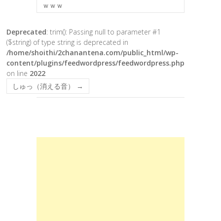
ｗｗｗ
Deprecated
: trim(): Passing null to parameter #1
($string) of type string is deprecated in
/home/shoithi/2chanantena.com/public_html/wp-
content/plugins/feedwordpress/feedwordpress.php
on line
2022
しゅっ（消える音）
→