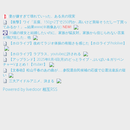
妻が嫌すぎて壊れていった、ある夫の現実
【衝撃】ワイ「豆腐、150g×2丁で250円か…高いけど美味そうだし一丁買っ
てみるか！」→結果www(※画像あり)
NEW!
36歳の彼女と結婚したいのに、家族が猛反対。家族から信じられない言葉
が飛び出した… 他
【ホロライブ】改めてラジオ体操の有能さを感じた【ホロライブ/hololive】
【ホロライブ】ラプラス、youtubeに許される
【アップランド】2025年8月4日(月)のどっとライブ・ぶいぱい＆ガリベン
チャーVまとめ！【Vtuber】
【文春砲】松山千春のあの曲が……参院選自民候補の応援で公選法違反の疑
い
三大アイドルアニメ、決まる
Powered by livedoor 相互RSS