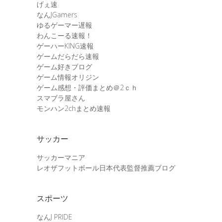
げぇ速
なんJGamers
ゆるゲーマー遅報
わんこーる速報！
ゲーハーKING速報
ゲームだらだら速報
ゲーム好きブログ
ゲーム情報オリジン
ゲーム感想・評価まとめ＠2ｃｈ
スマブラ屋さん
モンハン2chまとめ速報
サッカー
サッカーマニア
レオザフットボール日本代表監督推薦ブログ
スポーツ
なんJ PRIDE