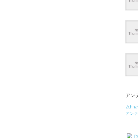
アン
2chna
アン