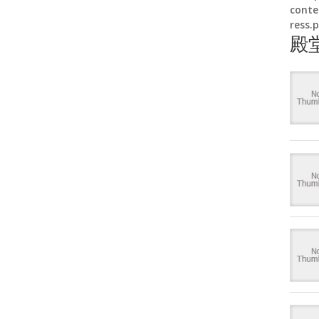
conte
ress.
殿