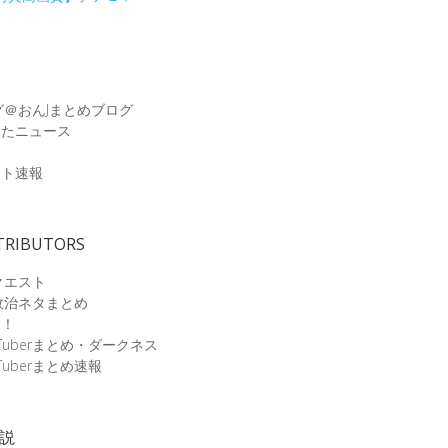
グ＠おんJまとめブログ
めたニュース
速
ット速報
TRIBUTORS
クエスト
政治ネタまとめ
速！
Tuberまとめ・ダークネス
Tuberまとめ速報
小説