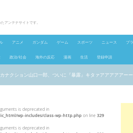
とめたアンテナサイトです。
ル
アニメ
ガンダム
ゲーム
スポーツ
ニュース
プ
金
政治/社会
海外の反応
漫画
生活
登録申請
カナクション山口一郎、ついに『暴露』キタァアアアアアーー
 arguments is deprecated in
ic_html/wp-includes/class-wp-http.php
on line
329
 arguments is deprecated in