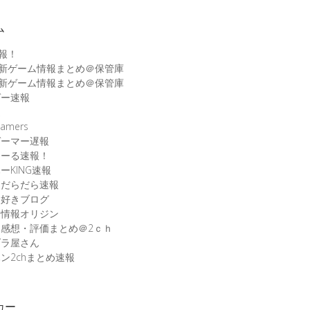
ム
速報！
最新ゲーム情報まとめ＠保管庫
最新ゲーム情報まとめ＠保管庫
ゲー速報
速
amers
ゲーマー遅報
こーる速報！
ーKING速報
ムだらだら速報
ム好きブログ
ム情報オリジン
感想・評価まとめ＠2ｃｈ
ブラ屋さん
ン2chまとめ速報
カー