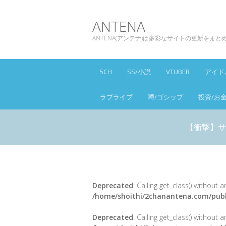
ANTENA
ANTENA(アンテナ)は多彩なサイトの更新をま
5CH
SS/小説
VTUBER
アイド
ラブライブ
噂/ゴシップ
投資/お
【衝撃】サ
Deprecated
: Calling get_class() without
/home/shoithi/2chanantena.com/publ
Deprecated
: Calling get_class() without