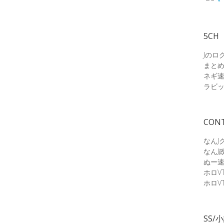
5CH
Jのロ
まと
ネギ
ラビ
CON
なんJ
なんJ
ぬー
ホロV
ホロV
SS/