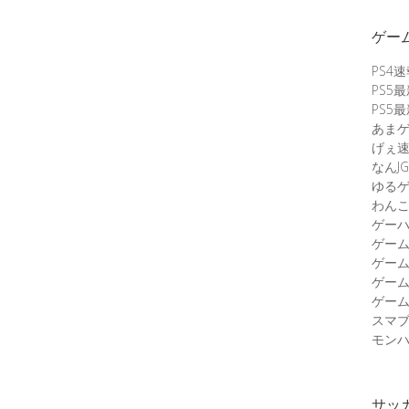
ゲー
PS4
PS5
PS5
あま
げぇ
なんJG
ゆる
わん
ゲーハ
ゲー
ゲー
ゲー
ゲーム
スマ
モンハ
サッ