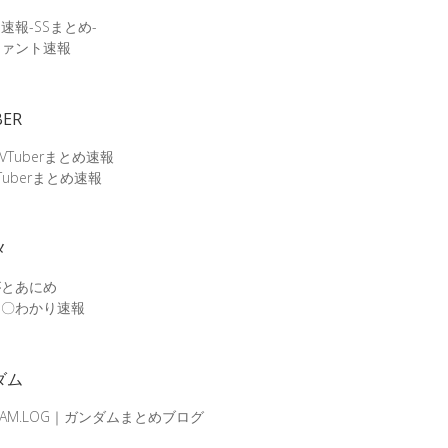
速報-SSまとめ-
ファント速報
BER
 VTuberまとめ速報
Tuberまとめ速報
メ
がとあにめ
メ〇わかり速報
ダム
DAM.LOG｜ガンダムまとめブログ