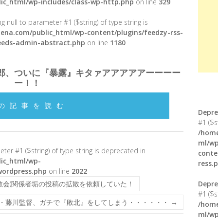
ic_html/wp-includes/class-wp-http.php
on line
329
g null to parameter #1 ($string) of type string is
ena.com/public_html/wp-content/plugins/feedzy-rss-
feeds-admin-abstract.php
on line
1180
郎、ついに『暴露』キタァアアアアアーーーー
ー！！
の記事を読む
Depre
#1 ($s
/home
ml/wp
meter #1 ($string) of type string is deprecated in
conte
ic_html/wp-
ress.
wordpress.php
on line
2022
教会)関係者垢の投稿の拡散を依頼していた！
Depre
#1 ($s
・藤川監督、ガチで『敗北』をしてしまう・・・・・・
→
/home
ml/wp