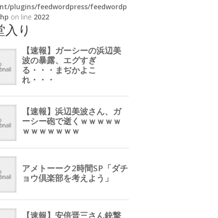
nt/plugins/feedwordpress/feedwordp
php
on line
2022
堂入り