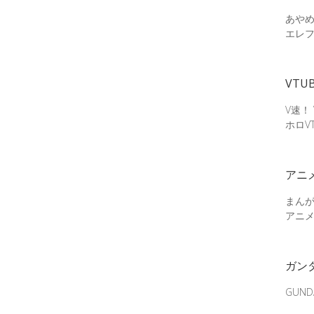
あやめ
エレ
VTU
V速！
ホロV
アニ
まん
アニ
ガン
GUN