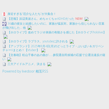
身近すぎる“厄介な人たち”が大集合！
【悲報】浜辺美波さん、めちゃくちゃADHDだった
NEW!
36歳の彼女と結婚したいのに、家族が猛反対。家族から信じられない言葉
が飛び出した… 他
【ホロライブ】改めてラジオ体操の有能さを感じた【ホロライブ/hololive】
【ホロライブ】ラプラス、youtubeに許される
【アップランド】2025年8月4日(月)のどっとライブ・ぶいぱい＆ガリベン
チャーVまとめ！【Vtuber】
【文春砲】松山千春のあの曲が……参院選自民候補の応援で公選法違反の疑
い
三大アイドルアニメ、決まる
Powered by livedoor 相互RSS