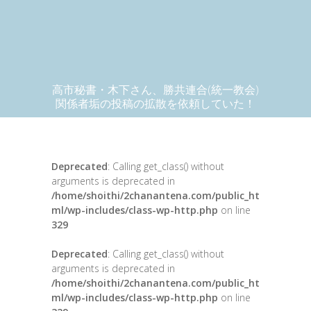
高市秘書・木下さん、勝共連合(統一教会)
関係者垢の投稿の拡散を依頼していた！
Deprecated
: Calling get_class() without
arguments is deprecated in
/home/shoithi/2chanantena.com/public_ht
ml/wp-includes/class-wp-http.php
on line
329
Deprecated
: Calling get_class() without
arguments is deprecated in
/home/shoithi/2chanantena.com/public_ht
ml/wp-includes/class-wp-http.php
on line