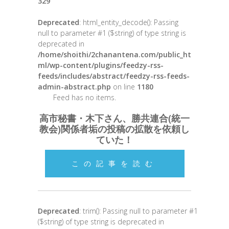
329
Deprecated
: html_entity_decode(): Passing
null to parameter #1 ($string) of type string is
deprecated in
/home/shoithi/2chanantena.com/public_ht
ml/wp-content/plugins/feedzy-rss-
feeds/includes/abstract/feedzy-rss-feeds-
admin-abstract.php
on line
1180
Feed has no items.
高市秘書・木下さん、勝共連合(統一
教会)関係者垢の投稿の拡散を依頼し
ていた！
この記事を読む
Deprecated
: trim(): Passing null to parameter #1
($string) of type string is deprecated in