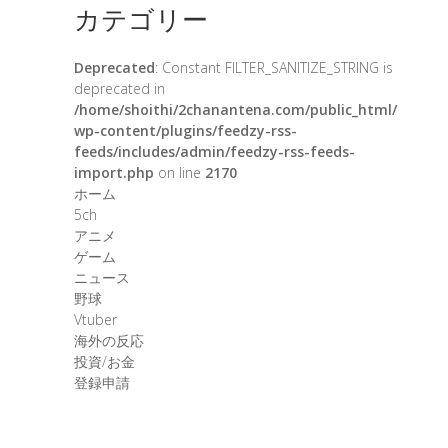
カテゴリー
Deprecated
: Constant FILTER_SANITIZE_STRING is
deprecated in
/home/shoithi/2chanantena.com/public_html/
wp-content/plugins/feedzy-rss-
feeds/includes/admin/feedzy-rss-feeds-
import.php
on line
2170
ホーム
5ch
アニメ
ゲーム
ニュース
野球
Vtuber
海外の反応
投資/お金
登録申請