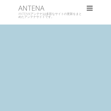
ANTENA
ANTENA(アンテナ)は多彩なサイトの更新をまと
めたアンテナサイトです。