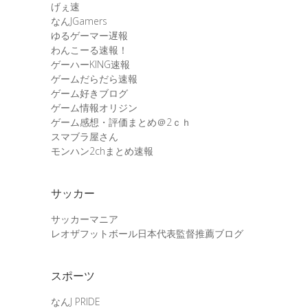
げぇ速
なんJGamers
ゆるゲーマー遅報
わんこーる速報！
ゲーハーKING速報
ゲームだらだら速報
ゲーム好きブログ
ゲーム情報オリジン
ゲーム感想・評価まとめ＠2ｃｈ
スマブラ屋さん
モンハン2chまとめ速報
サッカー
サッカーマニア
レオザフットボール日本代表監督推薦ブログ
スポーツ
なんJ PRIDE