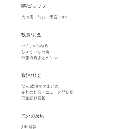
噂/ゴシップ
大地震・前兆・予言.com
投資/お金
FX2ちゃんねる
しょういち発電
仮想通貨まとめNews
政治/社会
なんJ政治ネタまとめ
令和の社会・ニュース発信所
国家総動員報
海外の反応
JDM速報