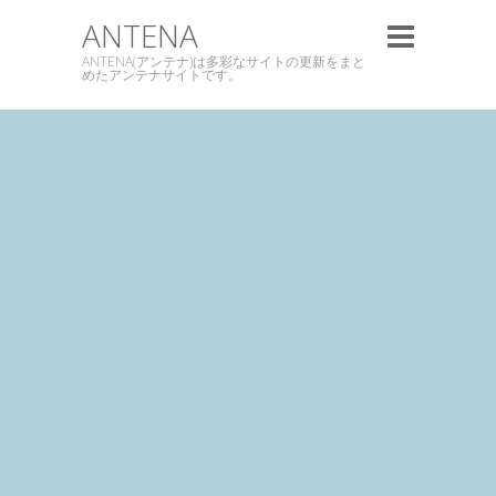
ANTENA
ANTENA(アンテナ)は多彩なサイトの更新をまと
めたアンテナサイトです。