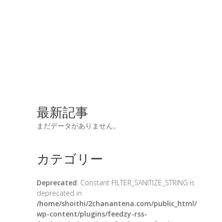
最新記事
まだデータがありません。
カテゴリー
Deprecated
: Constant FILTER_SANITIZE_STRING is
deprecated in
/home/shoithi/2chanantena.com/public_html/
wp-content/plugins/feedzy-rss-