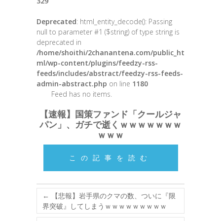
329
Deprecated
: html_entity_decode(): Passing
null to parameter #1 ($string) of type string is
deprecated in
/home/shoithi/2chanantena.com/public_ht
ml/wp-content/plugins/feedzy-rss-
feeds/includes/abstract/feedzy-rss-feeds-
admin-abstract.php
on line
1180
Feed has no items.
【速報】国策ファンド「クールジャ
パン」、ガチで逝くｗｗｗｗｗｗｗ
ｗｗｗ
この記事を読む
←
【悲報】岩手県のクマの数、ついに『限
界突破』してしまうｗｗｗｗｗｗｗｗｗ