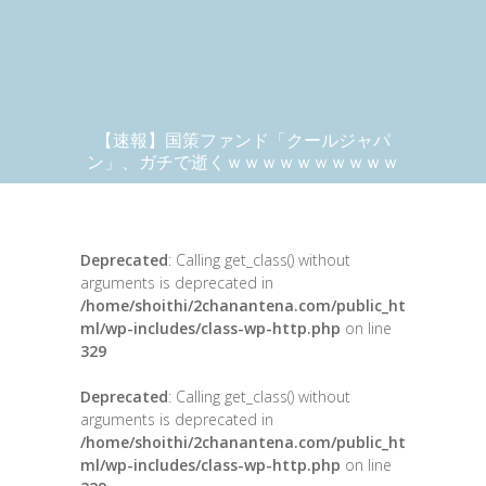
【速報】国策ファンド「クールジャパ
ン」、ガチで逝くｗｗｗｗｗｗｗｗｗｗ
Deprecated
: Calling get_class() without
arguments is deprecated in
/home/shoithi/2chanantena.com/public_ht
ml/wp-includes/class-wp-http.php
on line
329
Deprecated
: Calling get_class() without
arguments is deprecated in
/home/shoithi/2chanantena.com/public_ht
ml/wp-includes/class-wp-http.php
on line