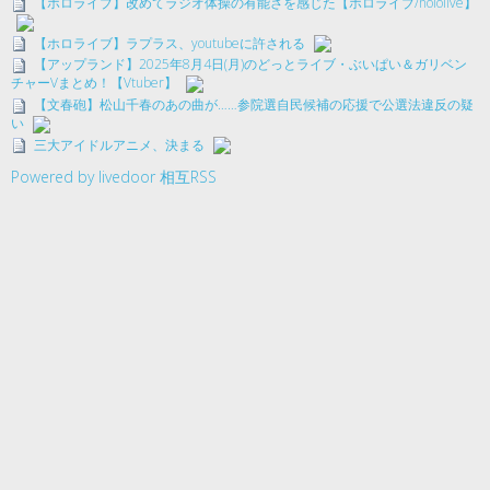
【ホロライブ】改めてラジオ体操の有能さを感じた【ホロライブ/hololive】
【ホロライブ】ラプラス、youtubeに許される
【アップランド】2025年8月4日(月)のどっとライブ・ぶいぱい＆ガリベン
チャーVまとめ！【Vtuber】
【文春砲】松山千春のあの曲が……参院選自民候補の応援で公選法違反の疑
い
三大アイドルアニメ、決まる
Powered by livedoor 相互RSS