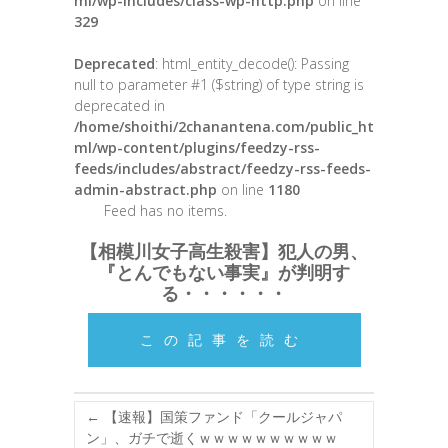
ml/wp-includes/class-wp-http.php
on line
329
Deprecated
: html_entity_decode(): Passing
null to parameter #1 ($string) of type string is
deprecated in
/home/shoithi/2chanantena.com/public_ht
ml/wp-content/plugins/feedzy-rss-
feeds/includes/abstract/feedzy-rss-feeds-
admin-abstract.php
on line
1180
Feed has no items.
【相模川女子高生殺害】犯人の男、
『とんでもない事実』が判明す
る・・・・・・
この記事を読む
←
【速報】国策ファンド「クールジャパ
ン」、ガチで逝くｗｗｗｗｗｗｗｗｗｗ