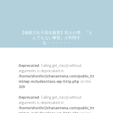
【相模川女子高生殺害】犯人の男、『と
んでもない事実』が判明す
る・・・・・・
Deprecated
: Calling get_class() without
arguments is deprecated in
/home/shoithi/2chanantena.com/public_ht
ml/wp-includes/class-wp-http.php
on line
329
Deprecated
: Calling get_class() without
arguments is deprecated in
/home/shoithi/2chanantena.com/public_ht