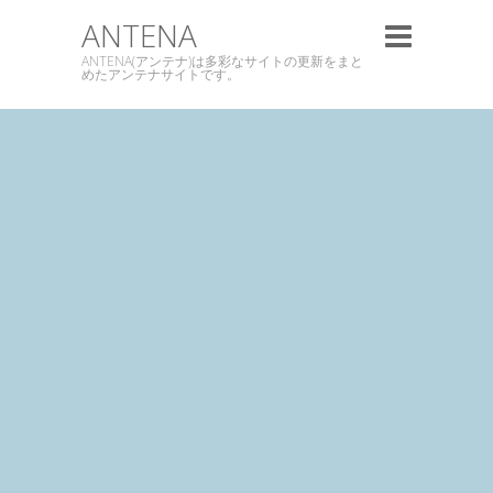
ANTENA
ANTENA(アンテナ)は多彩なサイトの更新をまと
めたアンテナサイトです。