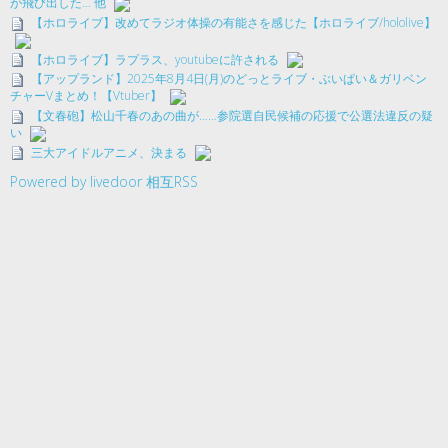
が飛び出した… 他
【ホロライブ】改めてラジオ体操の有能さを感じた【ホロライブ/hololive】
【ホロライブ】ラプラス、youtubeに許される
【アップランド】2025年8月4日(月)のどっとライブ・ぶいぱい＆ガリベン
チャーVまとめ！【Vtuber】
【文春砲】松山千春のあの曲が……参院選自民候補の応援で公選法違反の疑
い
三大アイドルアニメ、決まる
Powered by livedoor 相互RSS