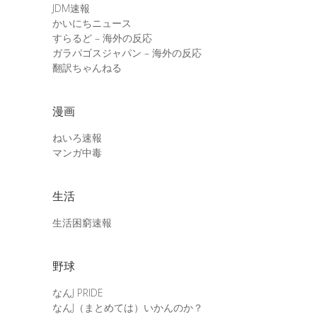
JDM速報
かいにちニュース
すらるど – 海外の反応
ガラパゴスジャパン – 海外の反応
翻訳ちゃんねる
漫画
ねいろ速報
マンガ中毒
生活
生活困窮速報
野球
なんJ PRIDE
なんJ（まとめては）いかんのか？