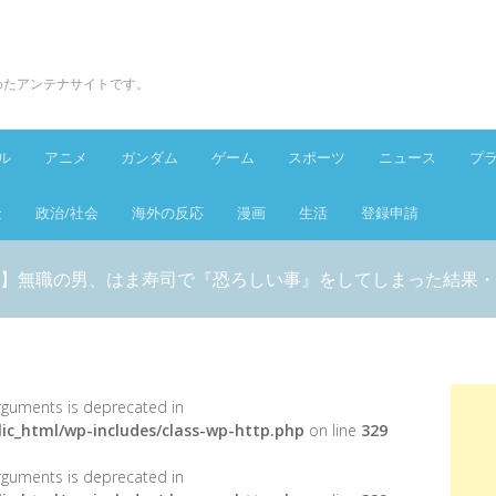
とめたアンテナサイトです。
ル
アニメ
ガンダム
ゲーム
スポーツ
ニュース
プ
金
政治/社会
海外の反応
漫画
生活
登録申請
】無職の男、はま寿司で『恐ろしい事』をしてしまった結果・
 arguments is deprecated in
ic_html/wp-includes/class-wp-http.php
on line
329
 arguments is deprecated in