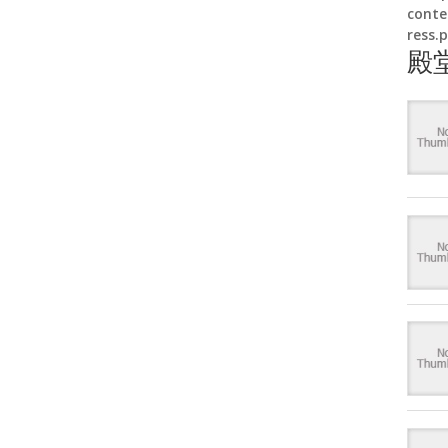
conte
ress.
殿