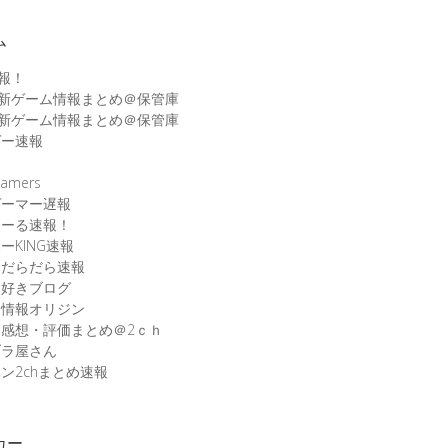
ム
速報！
最新ゲーム情報まとめ＠保管庫
最新ゲーム情報まとめ＠保管庫
ゲー速報
速
amers
ゲーマー遅報
こーる速報！
ーKING速報
ムだらだら速報
ム好きブログ
ム情報オリジン
感想・評価まとめ＠2ｃｈ
ブラ屋さん
ン2chまとめ速報
カー