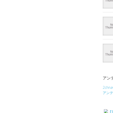
アン
2chna
アン