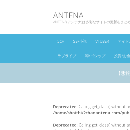
ANTENA
ANTENA(アンテナ)は多彩なサイトの更新をま
5CH
SS/小説
VTUBER
アイド
ラブライブ
噂/ゴシップ
投資/お
【悲報
Deprecated
: Calling get_class() without
/home/shoithi/2chanantena.com/publ
Deprecated
: Calling get_class() without