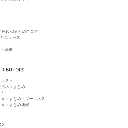
グ＠おんJまとめブログ
めたニュース
速
ット速報
TRIBUTORS
クエスト
政治ネタまとめ
速！
Tuberまとめ・ダークネス
Tuberまとめ速報
小説