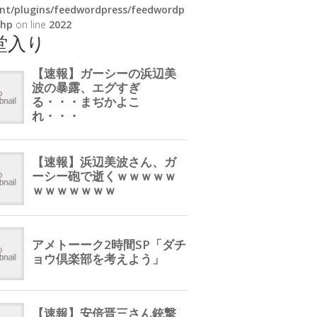
nt/plugins/feedwordpress/feedwordp
php
on line
2022
堂入り