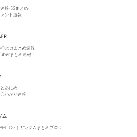
速報-SSまとめ-
ファント速報
BER
 VTuberまとめ速報
Tuberまとめ速報
メ
がとあにめ
メ〇わかり速報
ダム
DAM.LOG｜ガンダムまとめブログ