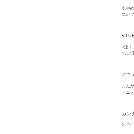
あやめ
エレ
VTU
V速！
ホロV
アニ
まん
アニ
ガン
GUN