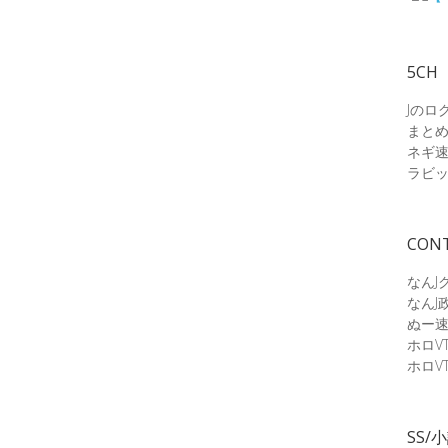
5CH
Jのロ
まと
ネギ
ラビ
CON
なんJ
なんJ
ぬー
ホロV
ホロV
SS/