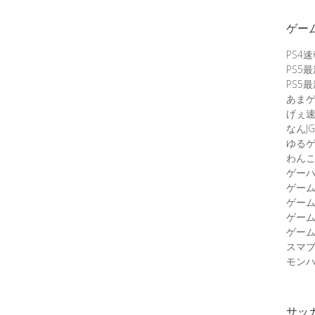
ゲー
PS4
PS5
PS5
あま
げぇ
なんJG
ゆる
わん
ゲーハ
ゲー
ゲー
ゲー
ゲーム
スマ
モンハ
サッ