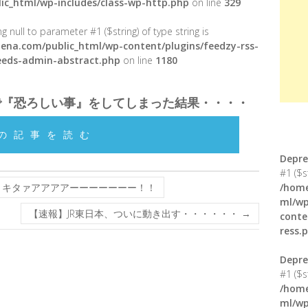
ic_html/wp-includes/class-wp-http.php
on line
329
g null to parameter #1 ($string) of type string is
ena.com/public_html/wp-content/plugins/feedzy-rss-
feeds-admin-abstract.php
on line
1180
で『恐ろしい事』をしてしまった結果・・・・
の記事を読む
Depre
#1 ($s
』キタァアアアアーーーーーーー！！
/home
ml/wp
【速報】JR東日本、ついに動き出す・・・・・・
→
conte
ress.
Depre
#1 ($s
/home
ml/wp