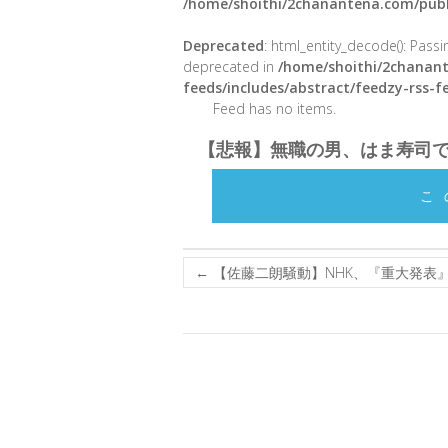
/home/shoithi/2chanantena.com/publ
Deprecated
: html_entity_decode(): Passin
deprecated in
/home/shoithi/2chanant
feeds/includes/abstract/feedzy-rss-
Feed has no items.
【悲報】無職の男、はま寿司
こ
←
【佐藤二朗騒動】NHK、『重大発表