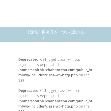
【速報】JR東日本、ついに動き出
す・・・・・・
Deprecated
: Calling get_class() without
arguments is deprecated in
/home/shoithi/2chanantena.com/public_ht
ml/wp-includes/class-wp-http.php
on line
329
Deprecated
: Calling get_class() without
arguments is deprecated in
/home/shoithi/2chanantena.com/public_ht
ml/wp-includes/class-wp-http.php
on line