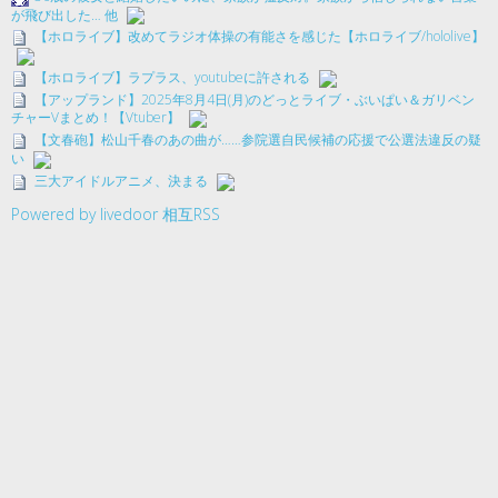
が飛び出した… 他
【ホロライブ】改めてラジオ体操の有能さを感じた【ホロライブ/hololive】
【ホロライブ】ラプラス、youtubeに許される
【アップランド】2025年8月4日(月)のどっとライブ・ぶいぱい＆ガリベン
チャーVまとめ！【Vtuber】
【文春砲】松山千春のあの曲が……参院選自民候補の応援で公選法違反の疑
い
三大アイドルアニメ、決まる
Powered by livedoor 相互RSS