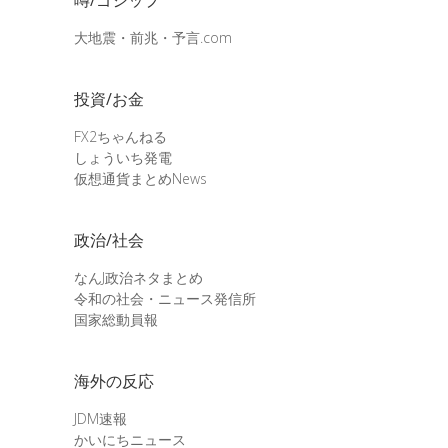
大地震・前兆・予言.com
投資/お金
FX2ちゃんねる
しょういち発電
仮想通貨まとめNews
政治/社会
なんJ政治ネタまとめ
令和の社会・ニュース発信所
国家総動員報
海外の反応
JDM速報
かいにちニュース