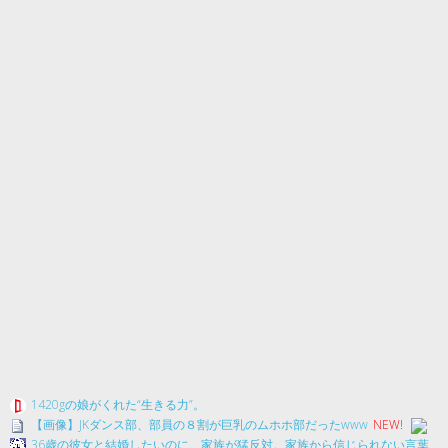
1420gの娘がくれた“生きる力”。
【画像】JKダンス部、部員の８割が巨乳のムホホ部だったwww
NEW!
36歳の彼女と結婚したいのに、家族が猛反対。家族から信じられない言葉