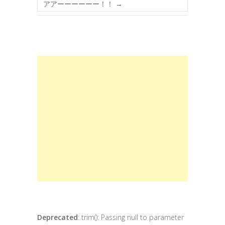
アアーーーーーー！！
→
Deprecated
: trim(): Passing null to parameter