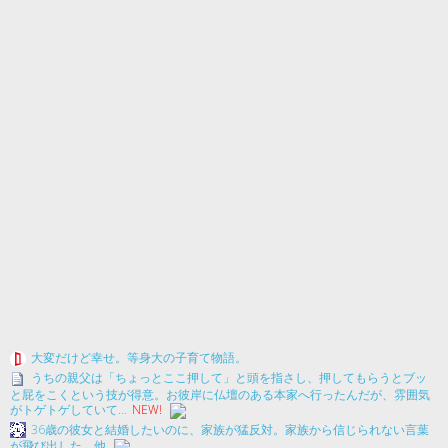
大変だけど幸せ。等身大の子育て物語。
うちの親父は「ちょっとここ押して」と頭を指さし、押してもらうとブッ
と屁をこくという技が得意。お彼岸に仏壇のある本家へ行ったんだが、雰囲気
がトゲトゲしていて…
NEW!
36歳の彼女と結婚したいのに、家族が猛反対。家族から信じられない言葉
が飛び出した… 他