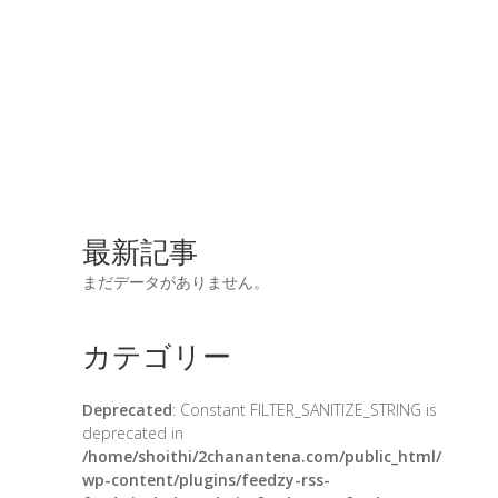
最新記事
まだデータがありません。
カテゴリー
Deprecated
: Constant FILTER_SANITIZE_STRING is
deprecated in
/home/shoithi/2chanantena.com/public_html/
wp-content/plugins/feedzy-rss-