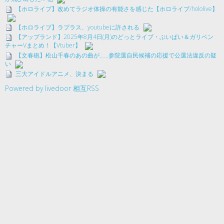
【ホロライブ】改めてラジオ体操の有能さを感じた【ホロライブ/hololive】
【ホロライブ】ラプラス、youtubeに許される
【アップランド】2025年8月4日(月)のどっとライブ・ぶいぱい＆ガリベン
チャーVまとめ！【Vtuber】
【文春砲】松山千春のあの曲が……参院選自民候補の応援で公選法違反の疑
い
三大アイドルアニメ、決まる
Powered by livedoor 相互RSS