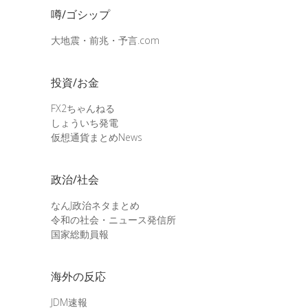
噂/ゴシップ
大地震・前兆・予言.com
投資/お金
FX2ちゃんねる
しょういち発電
仮想通貨まとめNews
政治/社会
なんJ政治ネタまとめ
令和の社会・ニュース発信所
国家総動員報
海外の反応
JDM速報