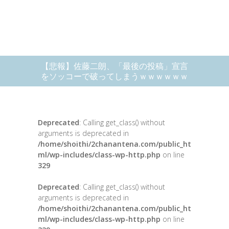
【悲報】佐藤二朗、「最後の投稿」宣言
をソッコーで破ってしまうｗｗｗｗｗｗ
Deprecated
: Calling get_class() without
arguments is deprecated in
/home/shoithi/2chanantena.com/public_ht
ml/wp-includes/class-wp-http.php
on line
329
Deprecated
: Calling get_class() without
arguments is deprecated in
/home/shoithi/2chanantena.com/public_ht
ml/wp-includes/class-wp-http.php
on line