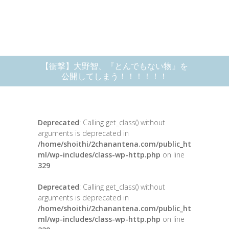
【衝撃】大野智、『とんでもない物』を
公開してしまう！！！！！！
Deprecated
: Calling get_class() without
arguments is deprecated in
/home/shoithi/2chanantena.com/public_ht
ml/wp-includes/class-wp-http.php
on line
329
Deprecated
: Calling get_class() without
arguments is deprecated in
/home/shoithi/2chanantena.com/public_ht
ml/wp-includes/class-wp-http.php
on line