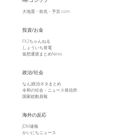
大地震・前兆・予言.com
投資/お金
FX2ちゃんねる
しょういち発電
仮想通貨まとめNews
政治/社会
なんJ政治ネタまとめ
令和の社会・ニュース発信所
国家総動員報
海外の反応
JDM速報
かいにちニュース