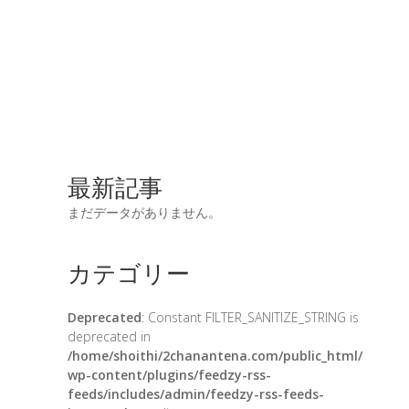
最新記事
まだデータがありません。
カテゴリー
Deprecated
: Constant FILTER_SANITIZE_STRING is
deprecated in
/home/shoithi/2chanantena.com/public_html/
wp-content/plugins/feedzy-rss-
feeds/includes/admin/feedzy-rss-feeds-