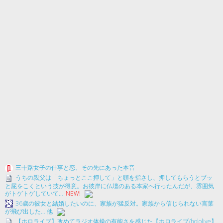
三十路女子の仕事と恋、その先にあった本音
うちの親父は「ちょっとここ押して」と頭を指さし、押してもらうとブッ
と屁をこくという技が得意。お彼岸に仏壇のある本家へ行ったんだが、雰囲気
がトゲトゲしていて…
NEW!
36歳の彼女と結婚したいのに、家族が猛反対。家族から信じられない言葉
が飛び出した… 他
【ホロライブ】改めてラジオ体操の有能さを感じた【ホロライブ/hololive】