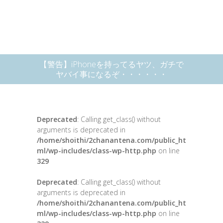
【警告】iPhoneを持ってるヤツ、ガチで
ヤバイ事になるぞ・・・・・・
Deprecated
: Calling get_class() without
arguments is deprecated in
/home/shoithi/2chanantena.com/public_ht
ml/wp-includes/class-wp-http.php
on line
329
Deprecated
: Calling get_class() without
arguments is deprecated in
/home/shoithi/2chanantena.com/public_ht
ml/wp-includes/class-wp-http.php
on line