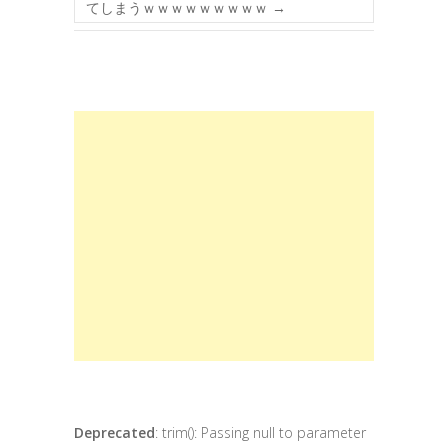
てしまうｗｗｗｗｗｗｗｗｗ
→
Deprecated
: trim(): Passing null to parameter