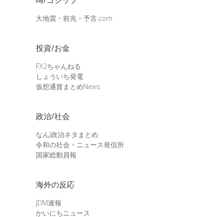
大地震・前兆・予言.com
投資/お金
FX2ちゃんねる
しょういち発電
仮想通貨まとめNews
政治/社会
なんJ政治ネタまとめ
令和の社会・ニュース発信所
国家総動員報
海外の反応
JDM速報
かいにちニュース