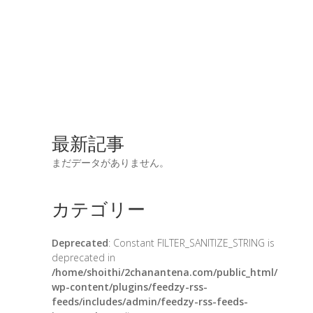
最新記事
まだデータがありません。
カテゴリー
Deprecated
: Constant FILTER_SANITIZE_STRING is
deprecated in
/home/shoithi/2chanantena.com/public_html/
wp-content/plugins/feedzy-rss-
feeds/includes/admin/feedzy-rss-feeds-