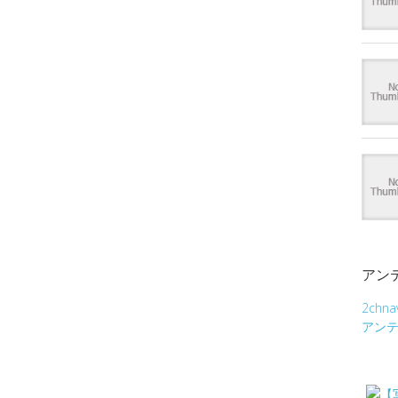
アン
2chna
アン