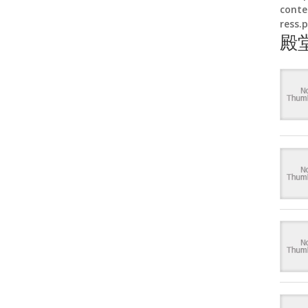
conte
ress.
殿