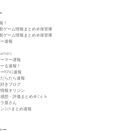
ム
速報！
最新ゲーム情報まとめ＠保管庫
最新ゲーム情報まとめ＠保管庫
ゲー速報
速
amers
ゲーマー遅報
こーる速報！
ーKING速報
ムだらだら速報
ム好きブログ
ム情報オリジン
感想・評価まとめ＠2ｃｈ
ブラ屋さん
ン2chまとめ速報
カー