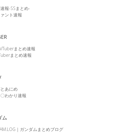
速報-SSまとめ-
ファント速報
BER
 VTuberまとめ速報
Tuberまとめ速報
メ
がとあにめ
メ〇わかり速報
ダム
DAM.LOG｜ガンダムまとめブログ