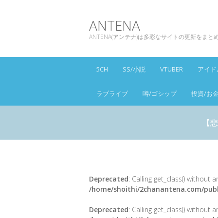
ANTENA
ANTENA(アンテナ)は多彩なサイトの更新をま
5CH
SS/小説
VTUBER
アイド
ラブライブ
噂/ゴシップ
投資/お
【悲
Deprecated
: Calling get_class() without
/home/shoithi/2chanantena.com/publ
Deprecated
: Calling get_class() without