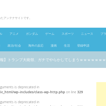
とめたアンテナサイトです。
ル
アニメ
ガンダム
ゲーム
スポーツ
ニュース
プ
金
政治/社会
海外の反応
漫画
生活
登録申請
報】トランプ大統領、ガチでやらかしてしまうｗｗｗｗｗｗｗ
 arguments is deprecated in
ic_html/wp-includes/class-wp-http.php
on line
329
 arguments is deprecated in