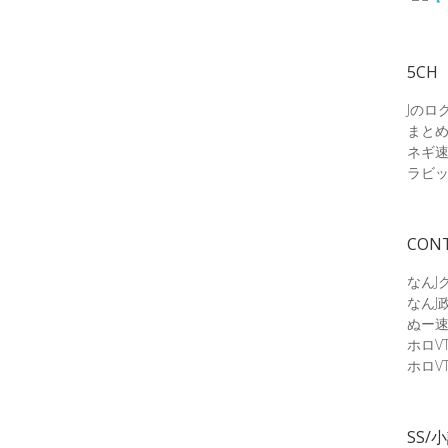
5CH
Jのロ
まと
ネギ
ラビ
CON
なんJ
なんJ
ぬー
ホロV
ホロV
SS/