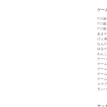
ゲー
PS4
PS5
PS5
あま
げぇ
なんJG
ゆる
わん
ゲーハ
ゲー
ゲー
ゲー
ゲーム
スマ
モンハ
サッ