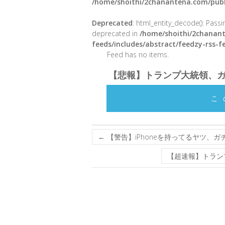
/home/shoithi/2chanantena.com/publ
Deprecated
: html_entity_decode(): Passin
deprecated in
/home/shoithi/2chanant
feeds/includes/abstract/feedzy-rss-
Feed has no items.
【悲報】トランプ大統領、
こ
←
【警告】iPhoneを持ってるヤツ、
【超速報】トラン