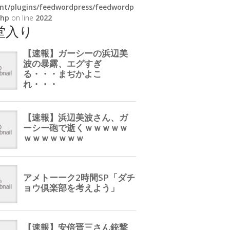
nt/plugins/feedwordpress/feedwordp
php
on line
2022
堂入り