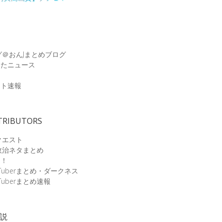
グ＠おんJまとめブログ
めたニュース
速
ット速報
TRIBUTORS
クエスト
政治ネタまとめ
速！
Tuberまとめ・ダークネス
Tuberまとめ速報
小説