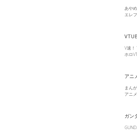
あやめ
エレ
VTU
V速！
ホロV
アニ
まん
アニ
ガン
GUN