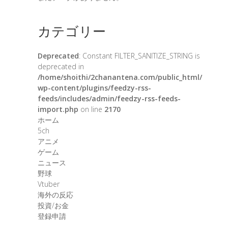
カテゴリー
Deprecated
: Constant FILTER_SANITIZE_STRING is
deprecated in
/home/shoithi/2chanantena.com/public_html/
wp-content/plugins/feedzy-rss-
feeds/includes/admin/feedzy-rss-feeds-
import.php
on line
2170
ホーム
5ch
アニメ
ゲーム
ニュース
野球
Vtuber
海外の反応
投資/お金
登録申請