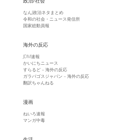
政治/社会
なんJ政治ネタまとめ
令和の社会・ニュース発信所
国家総動員報
海外の反応
JDM速報
かいにちニュース
すらるど – 海外の反応
ガラパゴスジャパン – 海外の反応
翻訳ちゃんねる
漫画
ねいろ速報
マンガ中毒
生活