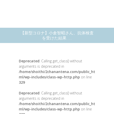
【新型コロナ】小倉智昭さん、抗体検査
を受けた結果……
Deprecated
: Calling get_class() without
arguments is deprecated in
/home/shoithi/2chanantena.com/public_ht
ml/wp-includes/class-wp-http.php
on line
329
Deprecated
: Calling get_class() without
arguments is deprecated in
/home/shoithi/2chanantena.com/public_ht
ml/wp-includes/class-wp-http.php
on line