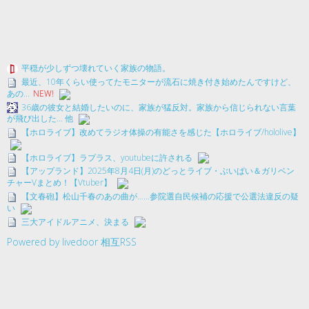
平穏が少しずつ壊れていく家族の物語。
最近、10年くらい使ってたモニターが流石に焼き付き始めたんですけど、
あの...
NEW!
36歳の彼女と結婚したいのに、家族が猛反対。家族から信じられない言葉
が飛び出した… 他
【ホロライブ】改めてラジオ体操の有能さを感じた【ホロライブ/hololive】
【ホロライブ】ラプラス、youtubeに許される
【アップランド】2025年8月4日(月)のどっとライブ・ぶいぱい＆ガリベン
チャーVまとめ！【Vtuber】
【文春砲】松山千春のあの曲が……参院選自民候補の応援で公選法違反の疑
い
三大アイドルアニメ、決まる
Powered by livedoor 相互RSS