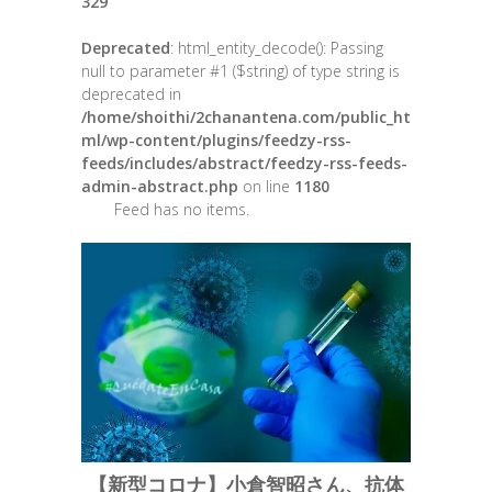
329
Deprecated
: html_entity_decode(): Passing
null to parameter #1 ($string) of type string is
deprecated in
/home/shoithi/2chanantena.com/public_ht
ml/wp-content/plugins/feedzy-rss-
feeds/includes/abstract/feedzy-rss-feeds-
admin-abstract.php
on line
1180
Feed has no items.
【新型コロナ】小倉智昭さん、抗体