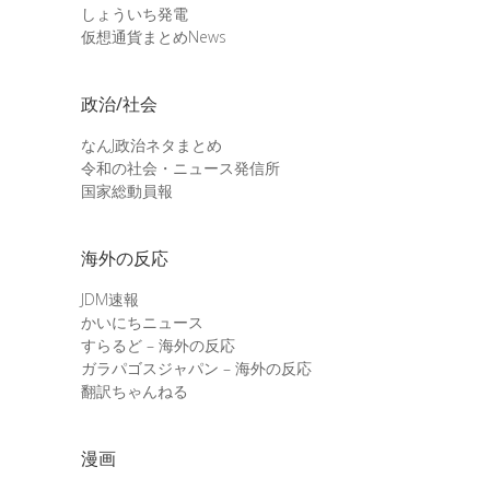
しょういち発電
仮想通貨まとめNews
政治/社会
なんJ政治ネタまとめ
令和の社会・ニュース発信所
国家総動員報
海外の反応
JDM速報
かいにちニュース
すらるど – 海外の反応
ガラパゴスジャパン – 海外の反応
翻訳ちゃんねる
漫画