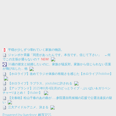
平穏が少しずつ壊れていく家族の物語。
ジャンポケ斉藤「同意があったんです。本当です。信じて下さい」 ←何
でこの主張が通らないの？
NEW!
36歳の彼女と結婚したいのに、家族が猛反対。家族から信じられない言葉
が飛び出した… 他
【ホロライブ】改めてラジオ体操の有能さを感じた【ホロライブ/hololive】
【ホロライブ】ラプラス、youtubeに許される
【アップランド】2025年8月4日(月)のどっとライブ・ぶいぱい＆ガリベン
チャーVまとめ！【Vtuber】
【文春砲】松山千春のあの曲が……参院選自民候補の応援で公選法違反の疑
い
三大アイドルアニメ、決まる
Powered by livedoor 相互RSS