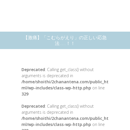
【激痛】「こむらがえり」の正しい応急
法……！！
Deprecated
: Calling get_class() without
arguments is deprecated in
/home/shoithi/2chanantena.com/public_ht
ml/wp-includes/class-wp-http.php
on line
329
Deprecated
: Calling get_class() without
arguments is deprecated in
/home/shoithi/2chanantena.com/public_ht
ml/wp-includes/class-wp-http.php
on line