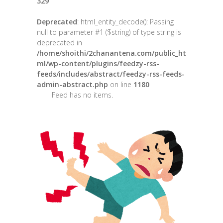
329
Deprecated
: html_entity_decode(): Passing
null to parameter #1 ($string) of type string is
deprecated in
/home/shoithi/2chanantena.com/public_ht
ml/wp-content/plugins/feedzy-rss-
feeds/includes/abstract/feedzy-rss-feeds-
admin-abstract.php
on line
1180
Feed has no items.