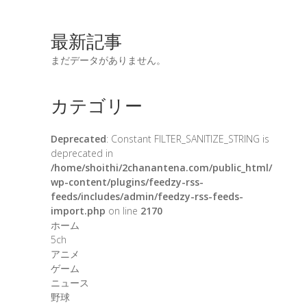
最新記事
まだデータがありません。
カテゴリー
Deprecated
: Constant FILTER_SANITIZE_STRING is
deprecated in
/home/shoithi/2chanantena.com/public_html/
wp-content/plugins/feedzy-rss-
feeds/includes/admin/feedzy-rss-feeds-
import.php
on line
2170
ホーム
5ch
アニメ
ゲーム
ニュース
野球