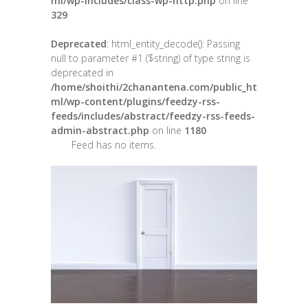
ml/wp-includes/class-wp-http.php
on line
329
Deprecated
: html_entity_decode(): Passing
null to parameter #1 ($string) of type string is
deprecated in
/home/shoithi/2chanantena.com/public_ht
ml/wp-content/plugins/feedzy-rss-
feeds/includes/abstract/feedzy-rss-feeds-
admin-abstract.php
on line
1180
Feed has no items.