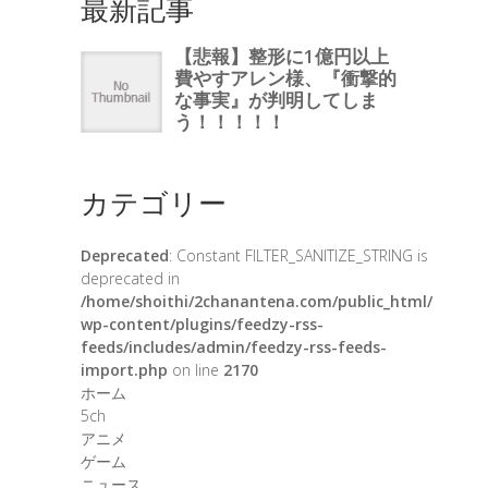
最新記事
カテゴリー
Deprecated
: Constant FILTER_SANITIZE_STRING is
deprecated in
/home/shoithi/2chanantena.com/public_html/
wp-content/plugins/feedzy-rss-
feeds/includes/admin/feedzy-rss-feeds-
import.php
on line
2170
ホーム
5ch
アニメ
ゲーム
ニュース