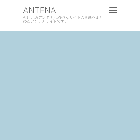
ANTENA
ANTENA(アンテナ)は多彩なサイトの更新をまと
めたアンテナサイトです。