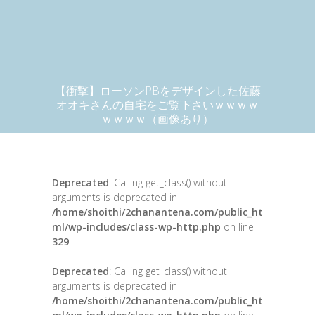
【衝撃】ローソンPBをデザインした佐藤
オオキさんの自宅をご覧下さいｗｗｗｗ
ｗｗｗｗ（画像あり）
Deprecated
: Calling get_class() without
arguments is deprecated in
/home/shoithi/2chanantena.com/public_ht
ml/wp-includes/class-wp-http.php
on line
329
Deprecated
: Calling get_class() without
arguments is deprecated in
/home/shoithi/2chanantena.com/public_ht