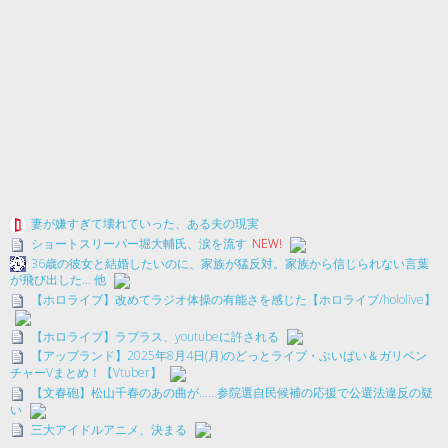
妻が嫌すぎて壊れていった、ある夫の現実
ショートスリーパー堀大輔氏、涙を流す
NEW!
36歳の彼女と結婚したいのに、家族が猛反対。家族から信じられない言葉
が飛び出した… 他
【ホロライブ】改めてラジオ体操の有能さを感じた【ホロライブ/hololive】
【ホロライブ】ラプラス、youtubeに許される
【アップランド】2025年8月4日(月)のどっとライブ・ぶいぱい＆ガリベン
チャーVまとめ！【Vtuber】
【文春砲】松山千春のあの曲が……参院選自民候補の応援で公選法違反の疑
い
三大アイドルアニメ、決まる