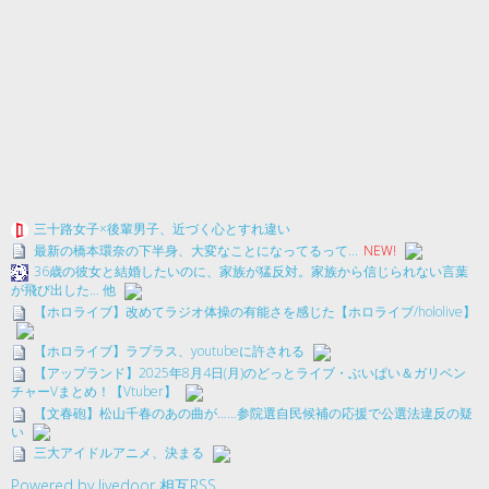
三十路女子×後輩男子、近づく心とすれ違い
最新の橋本環奈の下半身、大変なことになってるって...
NEW!
36歳の彼女と結婚したいのに、家族が猛反対。家族から信じられない言葉
が飛び出した… 他
【ホロライブ】改めてラジオ体操の有能さを感じた【ホロライブ/hololive】
【ホロライブ】ラプラス、youtubeに許される
【アップランド】2025年8月4日(月)のどっとライブ・ぶいぱい＆ガリベン
チャーVまとめ！【Vtuber】
【文春砲】松山千春のあの曲が……参院選自民候補の応援で公選法違反の疑
い
三大アイドルアニメ、決まる
Powered by livedoor 相互RSS