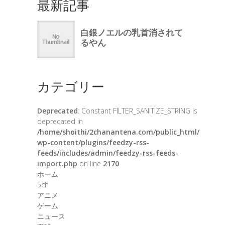
最新記事
カテゴリー
Deprecated
: Constant FILTER_SANITIZE_STRING is
deprecated in
/home/shoithi/2chanantena.com/public_html/
wp-content/plugins/feedzy-rss-
feeds/includes/admin/feedzy-rss-feeds-
import.php
on line
2170
ホーム
5ch
アニメ
ゲーム
ニュース