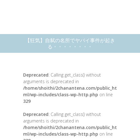
【狂気】自弑の名所でヤバイ事件が起き
る・・・・・・・・
Deprecated
: Calling get_class() without
arguments is deprecated in
/home/shoithi/2chanantena.com/public_ht
ml/wp-includes/class-wp-http.php
on line
329
Deprecated
: Calling get_class() without
arguments is deprecated in
/home/shoithi/2chanantena.com/public_ht
ml/wp-includes/class-wp-http.php
on line