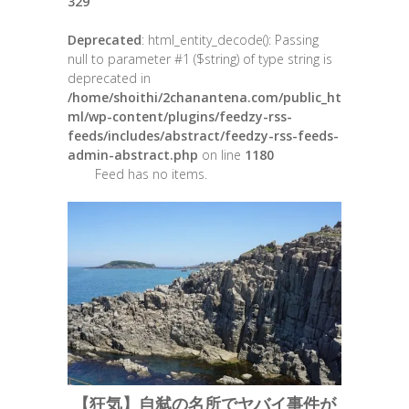
329
Deprecated
: html_entity_decode(): Passing
null to parameter #1 ($string) of type string is
deprecated in
/home/shoithi/2chanantena.com/public_ht
ml/wp-content/plugins/feedzy-rss-
feeds/includes/abstract/feedzy-rss-feeds-
admin-abstract.php
on line
1180
Feed has no items.
【狂気】自弑の名所でヤバイ事件が