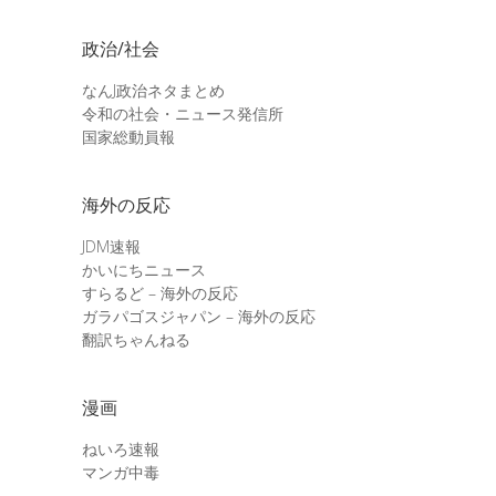
政治/社会
なんJ政治ネタまとめ
令和の社会・ニュース発信所
国家総動員報
海外の反応
JDM速報
かいにちニュース
すらるど – 海外の反応
ガラパゴスジャパン – 海外の反応
翻訳ちゃんねる
漫画
ねいろ速報
マンガ中毒