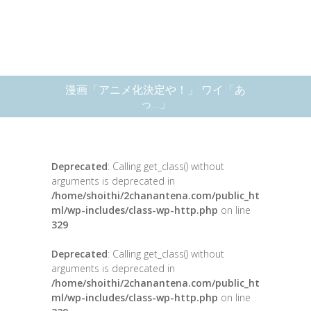
漫画「アニメ化決定や！」 ワイ「あ
っ…」
Deprecated
: Calling get_class() without
arguments is deprecated in
/home/shoithi/2chanantena.com/public_ht
ml/wp-includes/class-wp-http.php
on line
329
Deprecated
: Calling get_class() without
arguments is deprecated in
/home/shoithi/2chanantena.com/public_ht
ml/wp-includes/class-wp-http.php
on line