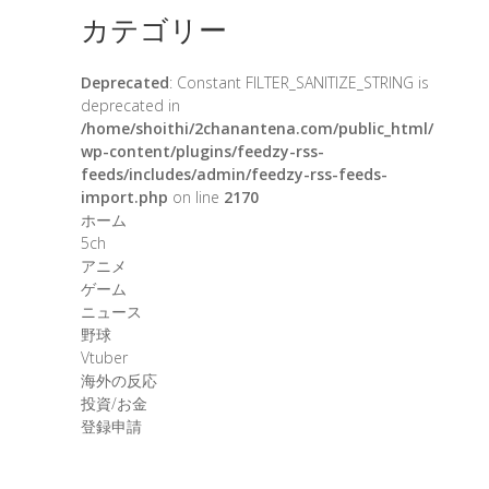
カテゴリー
Deprecated
: Constant FILTER_SANITIZE_STRING is
deprecated in
/home/shoithi/2chanantena.com/public_html/
wp-content/plugins/feedzy-rss-
feeds/includes/admin/feedzy-rss-feeds-
import.php
on line
2170
ホーム
5ch
アニメ
ゲーム
ニュース
野球
Vtuber
海外の反応
投資/お金
登録申請