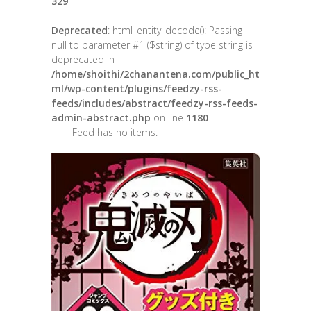
329
Deprecated
: html_entity_decode(): Passing
null to parameter #1 ($string) of type string is
deprecated in
/home/shoithi/2chanantena.com/public_ht
ml/wp-content/plugins/feedzy-rss-
feeds/includes/abstract/feedzy-rss-feeds-
admin-abstract.php
on line
1180
Feed has no items.