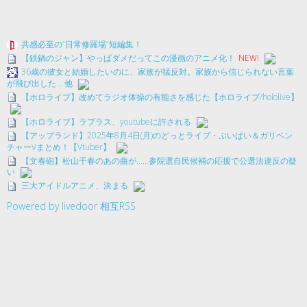
共感必至の“日常修羅場”短編集！
【鉄鍋のジャン】やっぱダメだってこの漫画のアニメ化！
NEW!
36歳の彼女と結婚したいのに、家族が猛反対。家族から信じられない言葉
が飛び出した… 他
【ホロライブ】改めてラジオ体操の有能さを感じた【ホロライブ/hololive】
【ホロライブ】ラプラス、youtubeに許される
【アップランド】2025年8月4日(月)のどっとライブ・ぶいぱい＆ガリベン
チャーVまとめ！【Vtuber】
【文春砲】松山千春のあの曲が……参院選自民候補の応援で公選法違反の疑
い
三大アイドルアニメ、決まる
Powered by livedoor 相互RSS