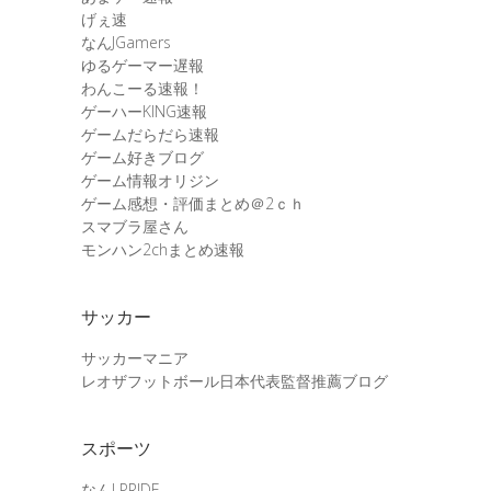
げぇ速
なんJGamers
ゆるゲーマー遅報
わんこーる速報！
ゲーハーKING速報
ゲームだらだら速報
ゲーム好きブログ
ゲーム情報オリジン
ゲーム感想・評価まとめ＠2ｃｈ
スマブラ屋さん
モンハン2chまとめ速報
サッカー
サッカーマニア
レオザフットボール日本代表監督推薦ブログ
スポーツ
なんJ PRIDE