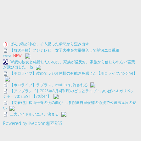
ぜんぶ私が中心、そう思った瞬間から歪み出す
【放送事故】フジテレビ、女子大生を大量投入して闇深エロ番組
www
NEW!
36歳の彼女と結婚したいのに、家族が猛反対。家族から信じられない言葉
が飛び出した… 他
【ホロライブ】改めてラジオ体操の有能さを感じた【ホロライブ/hololive】
【ホロライブ】ラプラス、youtubeに許される
【アップランド】2025年8月4日(月)のどっとライブ・ぶいぱい＆ガリベン
チャーVまとめ！【Vtuber】
【文春砲】松山千春のあの曲が……参院選自民候補の応援で公選法違反の疑
い
三大アイドルアニメ、決まる
Powered by livedoor 相互RSS