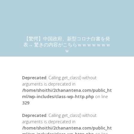
【驚愕】中国政府、新型コロナ白書を発
表→ 驚きの内容がこちらｗｗｗｗｗｗｗ
ｗ
Deprecated
: Calling get_class() without
arguments is deprecated in
/home/shoithi/2chanantena.com/public_ht
ml/wp-includes/class-wp-http.php
on line
329
Deprecated
: Calling get_class() without
arguments is deprecated in
/home/shoithi/2chanantena.com/public_ht