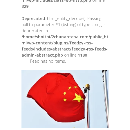
ml/wp-includes/class-wp-http.php
on line
329
Deprecated
: html_entity_decode(): Passing
null to parameter #1 ($string) of type string is
deprecated in
/home/shoithi/2chanantena.com/public_ht
ml/wp-content/plugins/feedzy-rss-
feeds/includes/abstract/feedzy-rss-feeds-
admin-abstract.php
on line
1180
Feed has no items.