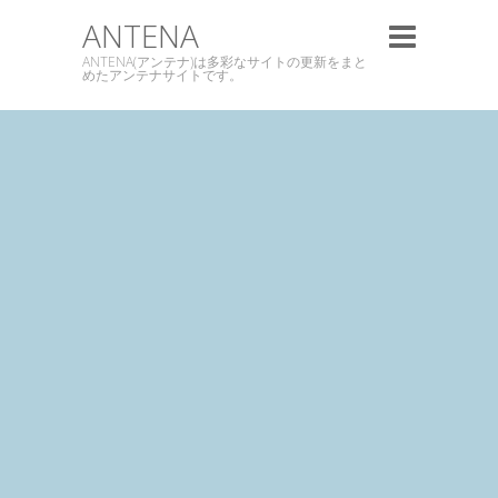
ANTENA
ANTENA(アンテナ)は多彩なサイトの更新をまと
めたアンテナサイトです。